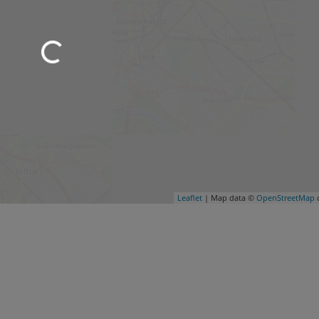
Leaflet
| Map data ©
OpenStreetMap
c