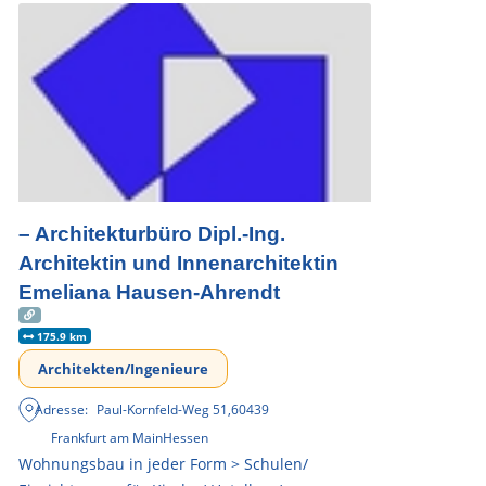
– Architekturbüro Dipl.-Ing.
Architektin und Innenarchitektin
Emeliana Hausen-Ahrendt
175.9 km
Architekten/Ingenieure
Adresse:
Paul-Kornfeld-Weg 51
,
60439
Frankfurt am Main
Hessen
Wohnungsbau in jeder Form > Schulen/