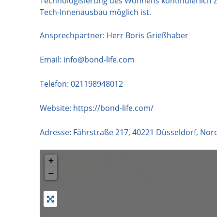
Technologisierung des Wohnens kontinuierlich z
Tech-Innenausbau möglich ist.
Ansprechpartner: Herr Boris Grießhaber
Email:
info@bond-life.com
Telefon:
021198948012
Website:
https://bond-life.com/
Adresse:
Fährstraße 217
,
40221
Düsseldorf
,
Nord
+
−