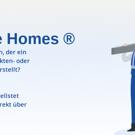
e Homes ®
, der ein
ekten- oder
rstellt?
elistet
rekt über