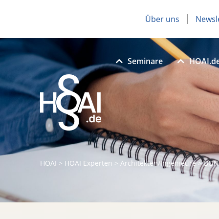
Über uns
Newsl
Seminare
HOAI.d
HOAI
>
HOAI Experten
>
Architekten/Ingenieure
>
BON