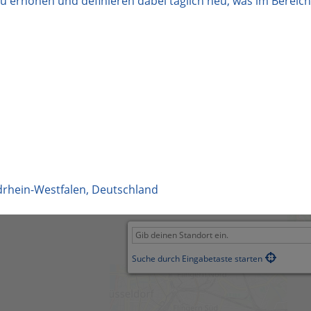
u erhöhen und definieren dabei täglich neu, was im Bereich
rhein-Westfalen
,
Deutschland
Suche durch Eingabetaste starten