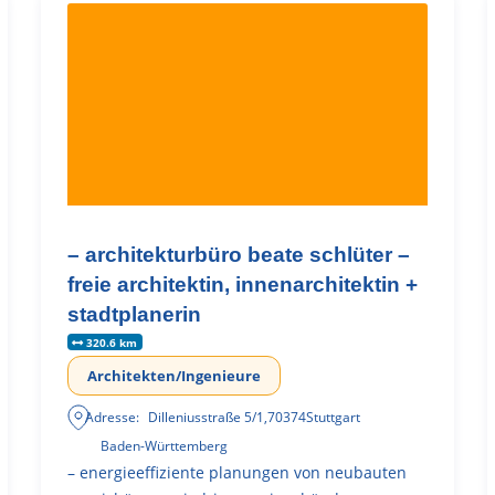
– architekturbüro beate schlüter –
freie architektin, innenarchitektin +
stadtplanerin
320.6 km
Architekten/Ingenieure
Adresse:
Dilleniusstraße 5/1
,
70374
Stuttgart
Baden-Württemberg
– energieeffiziente planungen von neubauten