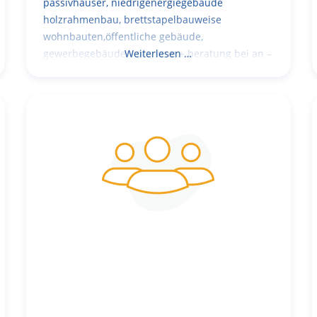
passivhäuser, niedrigenergiegebäude
holzrahmenbau, brettstapelbauweise
wohnbauten,öffentliche gebäude,
gewerbegebäude – planung + beratung bei an –
Weiterlesen …
und