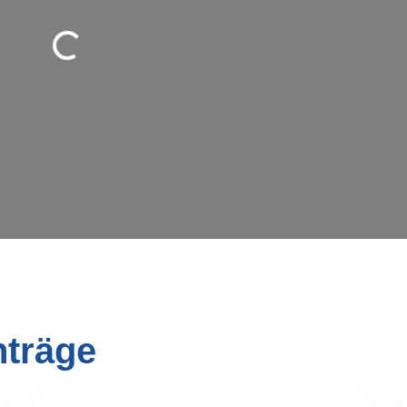
ird geladen …
nträge