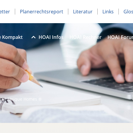
etter
Planerrechtsreport
Literatur
Links
Glo
e Kompakt
HOAI Infos
HOAI Rechner
HOAI For
D | Unique Homes ®