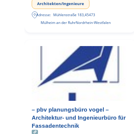
Architekten/Ingenieure
Adresse:
Mühlenstraße 183
,
45473
Mülheim an der Ruhr
Nordrhein-Westfalen
– pbv planungsbüro vogel –
Architektur- und Ingenieurbüro für
Fassadentechnik