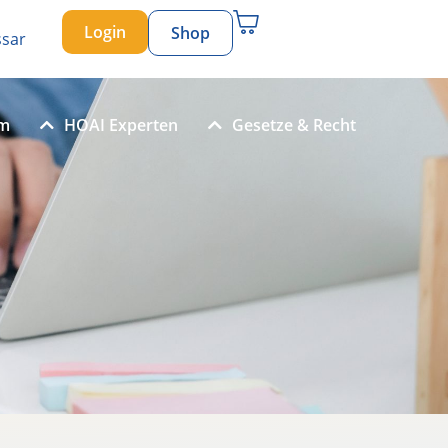
Login
Shop
ssar
um
HOAI Experten
Gesetze & Recht