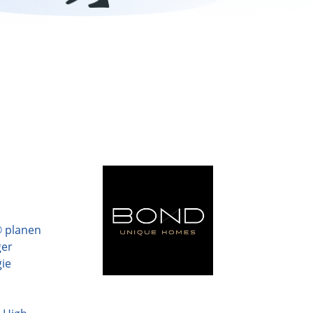
® planen
ger
gie