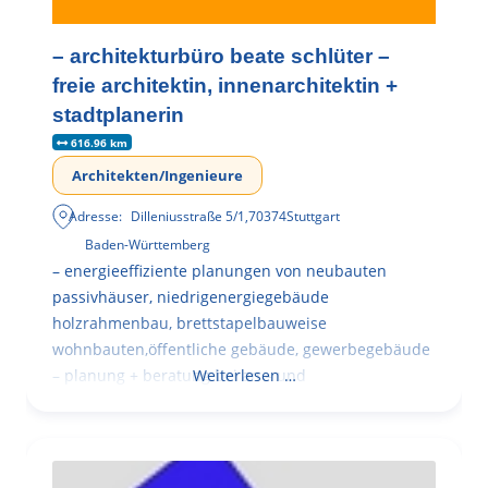
– architekturbüro beate schlüter –
freie architektin, innenarchitektin +
stadtplanerin
616.96 km
Architekten/Ingenieure
Adresse:
Dilleniusstraße 5/1
,
70374
Stuttgart
Baden-Württemberg
– energieeffiziente planungen von neubauten
passivhäuser, niedrigenergiegebäude
holzrahmenbau, brettstapelbauweise
wohnbauten,öffentliche gebäude, gewerbegebäude
– planung + beratung bei an – und
Weiterlesen …