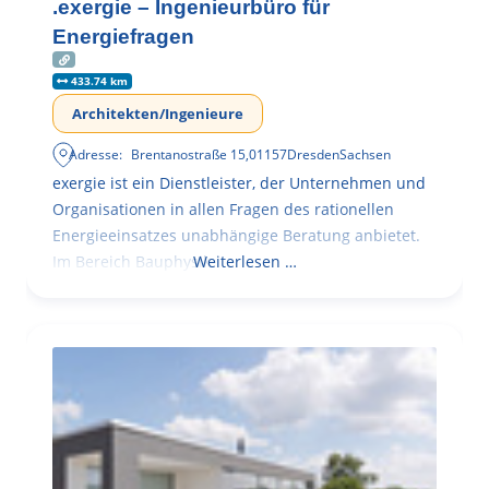
.exergie – Ingenieurbüro für
Energiefragen
433.74 km
Architekten/Ingenieure
Adresse:
Brentanostraße 15
,
01157
Dresden
Sachsen
exergie ist ein Dienstleister, der Unternehmen und
Organisationen in allen Fragen des rationellen
Energieeinsatzes unabhängige Beratung anbietet.
Im Bereich Bauphysik
Weiterlesen …