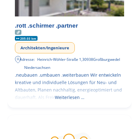
.rott .schirmer .partner
205.03 km
Architekten/Ingenieure
Adresse:
Heinrich-Wöhler-Straße 1
,
30938
Großburgwedel
Niedersachsen
.neubauen .umbauen .weiterbauen Wir entwickeln
kreative und individuelle Lösungen für Neu- und
Altbauten, Planen nachhaltig, energieoptimiert und
dauerhaft. Als Freie
Weiterlesen …