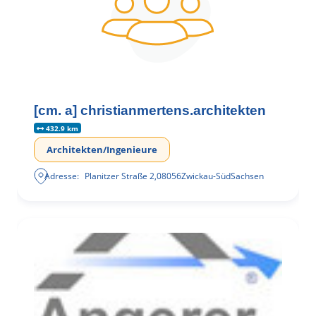
[cm. a] christianmertens.architekten
432.9 km
Architekten/Ingenieure
Adresse:
Planitzer Straße 2
,
08056
Zwickau-Süd
Sachsen