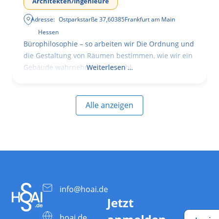
Architekten/Ingenieure
Adresse:
Ostparkstarße 37
,
60385
Frankfurt am Main
Hessen
Bürophilosophie – so arbeiten wir Die Ordnung und
die Gestaltung von Räumen bestimmen, wie wir ein
Gebäude wahrnehmen, wie wohl
Weiterlesen …
Alle anzeigen
info@hoai.de
Jetzt
hoai.de