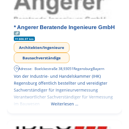
* Angerer Beratende Ingenieure GmbH
606.97 km
Architekten/Ingenieure
Bausachverständige
Adresse:
Boelckestraße 38
,
93051
Regensburg
Bayern
Von der Industrie- und Handelskammer (IHK)
Regensburg öffentlich bestellter und vereidigter
Sachverständiger für Ingenieurvermessung
Verantwortlicher Sachverständiger für Vermessung
im Bauwesen
Weiterlesen …