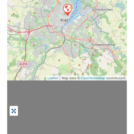
Leaflet
| Map data ©
OpenStreetMap
contributors