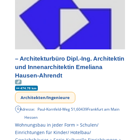
– Architekturbüro Dipl.-Ing. Architektin
und Innenarchitektin Emeliana
Hausen-Ahrendt
474.78 km
Architekten/Ingenieure
Adresse:
Paul-Kornfeld-Weg 51
,
60439
Frankfurt am Main
Hessen
Wohnungsbau in jeder Form > Schulen/
Einrichtungen für Kinder/ Hotelbau/
Gewächshäuser > Sozio-Kulturelle Einrichtungen >