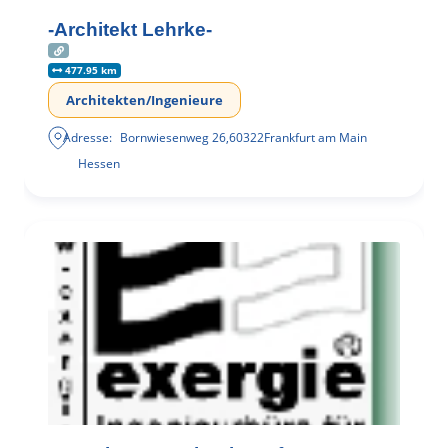
-Architekt Lehrke-
477.95 km
Architekten/Ingenieure
Adresse:
Bornwiesenweg 26
,
60322
Frankfurt am Main
Hessen