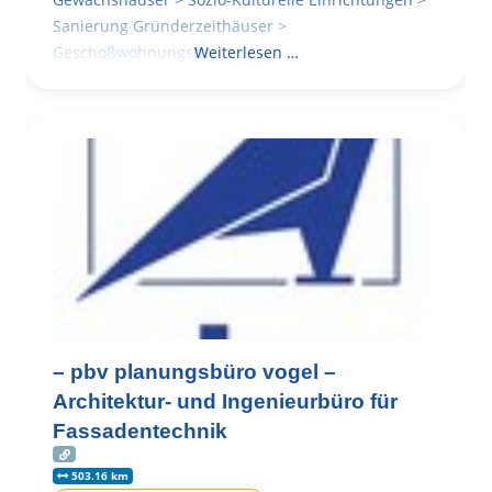
Sanierung Gründerzeithäuser >
Geschoßwohnungsbau
Weiterlesen …
– pbv planungsbüro vogel –
Architektur- und Ingenieurbüro für
Fassadentechnik
503.16 km