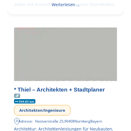
dabei, mit Innovationen und Business-Querdenken
Weiterlesen …
* Thiel – Architekten + Stadtplaner
544.83 km
Architekten/Ingenieure
Adresse:
Hastverstraße 25
,
90408
Nürnberg
Bayern
Architektur: Architektenleistungen für Neubauten,