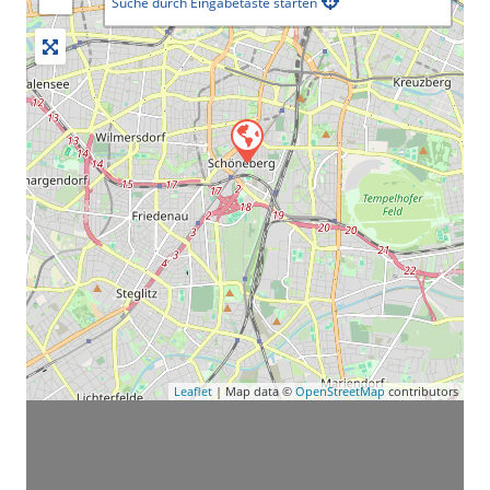
Suche durch Eingabetaste starten
Leaflet
| Map data ©
OpenStreetMap
contributors