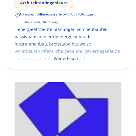
Architekten/Ingenieure
Adresse:
Dilleniusstraße 5/1
,
70374
Stuttgart
Baden-Württemberg
– energieeffiziente planungen von neubauten
passivhäuser, niedrigenergiegebäude
holzrahmenbau, brettstapelbauweise
wohnbauten,öffentliche gebäude, gewerbegebäude
– planung + beratung bei an – und
Weiterlesen …