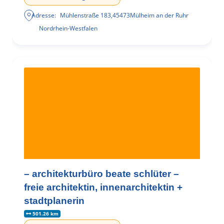
Adresse:
Mühlenstraße 183
,
45473
Mülheim an der Ruhr
Nordrhein-Westfalen
– architekturbüro beate schlüter –
freie architektin, innenarchitektin +
stadtplanerin
501.26 km