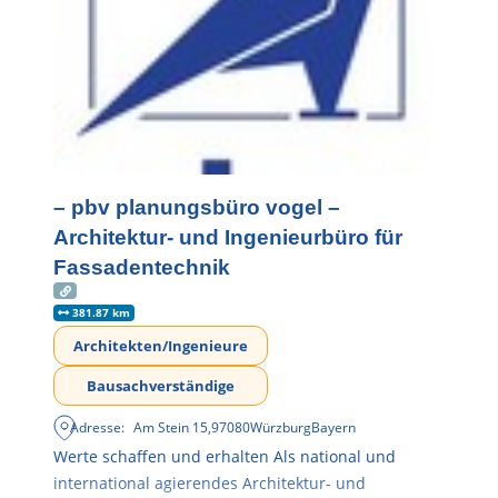
– pbv planungsbüro vogel –
Architektur- und Ingenieurbüro für
Fassadentechnik
381.87 km
Architekten/Ingenieure
Bausachverständige
Adresse:
Am Stein 15
,
97080
Würzburg
Bayern
Werte schaffen und erhalten Als national und
international agierendes Architektur- und