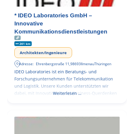
* IDEO Laboratories GmbH –
Innovative
Kommunikationsdienstleistungen
261 km
Architekten/Ingenieure
Adresse:
Ehrenbergstraße 11
,
98693
Ilmenau
Thüringen
IDEO Laboratories ist ein Beratungs- und
Forschungsunternehmen für Telekommunikation
und Logistik. Unsere Kunden unterstützten wir
dabei, mit Innovationen und Business-Querdenken
Weiterlesen …