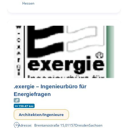
Hessen
.exergie – Ingenieurbüro für
Energiefragen
159.47 km
Architekten/Ingenieure
Adresse:
Brentanostraße 15
,
01157
Dresden
Sachsen