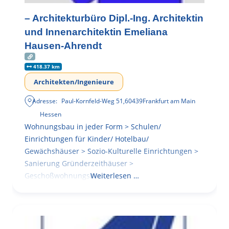
– Architekturbüro Dipl.-Ing. Architektin
und Innenarchitektin Emeliana
Hausen-Ahrendt
418.37 km
Architekten/Ingenieure
Adresse:
Paul-Kornfeld-Weg 51
,
60439
Frankfurt am Main
Hessen
Wohnungsbau in jeder Form > Schulen/
Einrichtungen für Kinder/ Hotelbau/
Gewächshäuser > Sozio-Kulturelle Einrichtungen >
Sanierung Gründerzeithäuser >
Geschoßwohnungsbau
Weiterlesen …