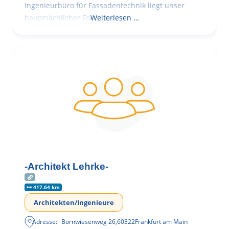
Ingenieurbüro für Fassadentechnik liegt unser
hauptsächlicher Fokus in der
Weiterlesen …
-Architekt Lehrke-
417.64 km
Architekten/Ingenieure
Adresse:
Bornwiesenweg 26
,
60322
Frankfurt am Main