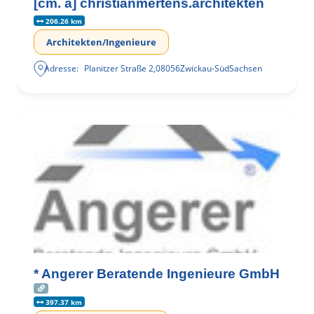
[cm. a] christianmertens.architekten
206.26 km
Architekten/Ingenieure
Adresse:
Planitzer Straße 2
,
08056
Zwickau-Süd
Sachsen
* Angerer Beratende Ingenieure GmbH
397.37 km