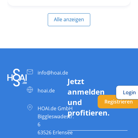
Alle anzeigen
info@hoai.de
Jetzt
anmelden
hoai.de
Login
und
Registrieren
HOAI.de GmbH
profitieren.
Biggleswadestr.
6
63526 Erlensee