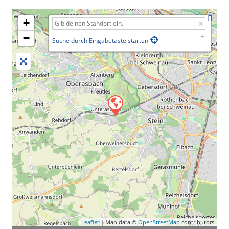
+
−
Suche durch Eingabetaste starten
Leaflet
| Map data ©
OpenStreetMap
contributors