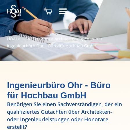
HOAI
>
HOAI Experten
>
Architekten/Ingenieure
>
Ingenieurbüro Ohr – Büro für Hochbau GmbH
Ingenieurbüro Ohr - Büro
für Hochbau GmbH
Benötigen Sie einen Sachverständigen, der ein
qualifiziertes Gutachten über Architekten-
oder Ingenieurleistungen oder Honorare
erstellt?