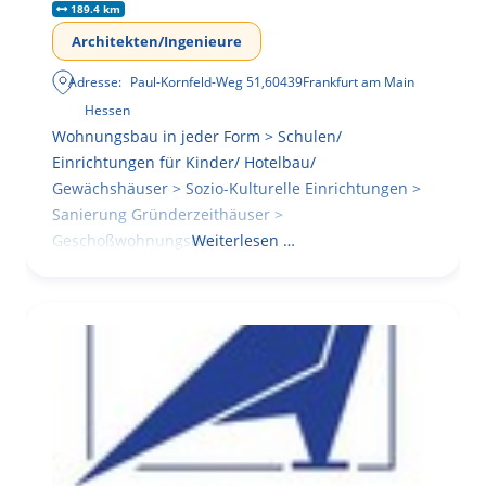
189.4 km
Architekten/Ingenieure
Adresse:
Paul-Kornfeld-Weg 51
,
60439
Frankfurt am Main
Hessen
Wohnungsbau in jeder Form > Schulen/
Einrichtungen für Kinder/ Hotelbau/
Gewächshäuser > Sozio-Kulturelle Einrichtungen >
Sanierung Gründerzeithäuser >
Geschoßwohnungsbau
Weiterlesen …