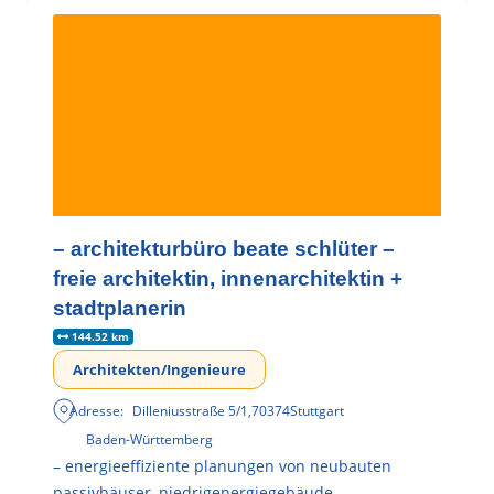
– architekturbüro beate schlüter –
freie architektin, innenarchitektin +
stadtplanerin
144.52 km
Architekten/Ingenieure
Adresse:
Dilleniusstraße 5/1
,
70374
Stuttgart
Baden-Württemberg
– energieeffiziente planungen von neubauten
passivhäuser, niedrigenergiegebäude