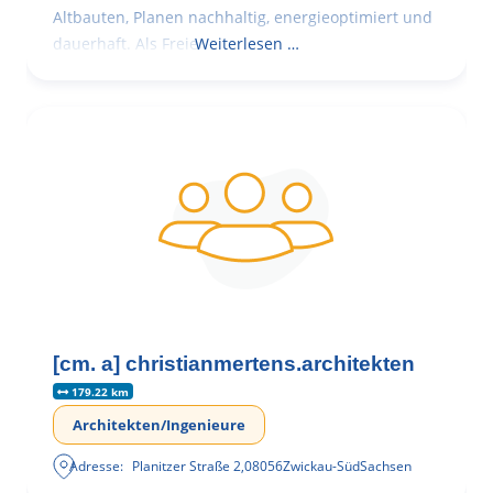
Altbauten, Planen nachhaltig, energieoptimiert und
dauerhaft. Als Freie
Weiterlesen …
[cm. a] christianmertens.architekten
179.22 km
Architekten/Ingenieure
Adresse:
Planitzer Straße 2
,
08056
Zwickau-Süd
Sachsen