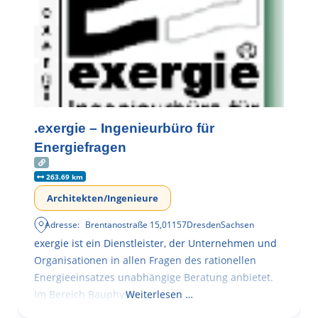
.exergie – Ingenieurbüro für
Energiefragen
263.69 km
Architekten/Ingenieure
Adresse:
Brentanostraße 15
,
01157
Dresden
Sachsen
exergie ist ein Dienstleister, der Unternehmen und
Organisationen in allen Fragen des rationellen
Energieeinsatzes unabhängige Beratung anbietet.
Im Bereich Bauphysik
Weiterlesen …