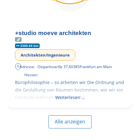
+studio moeve architekten
3360.64 km
Architekten/Ingenieure
Adresse:
Ostparkstarße 37
,
60385
Frankfurt am Main
Hessen
Bürophilosophie – so arbeiten wir Die Ordnung und
die Gestaltung von Räumen bestimmen, wie wir ein
Gebäude wahrnehmen, wie wohl
Weiterlesen …
Alle anzeigen