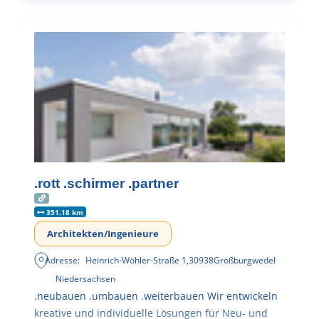
.rott .schirmer .partner
351.18 km
Architekten/Ingenieure
Adresse:
Heinrich-Wöhler-Straße 1
,
30938
Großburgwedel
Niedersachsen
.neubauen .umbauen .weiterbauen Wir entwickeln
kreative und individuelle Lösungen für Neu- und