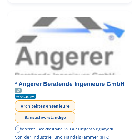
* Angerer Beratende Ingenieure GmbH
91.36 km
Architekten/Ingenieure
Bausachverständige
Adresse:
Boelckestraße 38
,
93051
Regensburg
Bayern
Von der Industrie- und Handelskammer (IHK)