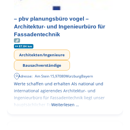
– pbv planungsbüro vogel –
Architektur- und Ingenieurbüro für
Fassadentechnik
87.84 km
Architekten/Ingenieure
Bausachverständige
Adresse:
Am Stein 15
,
97080
Würzburg
Bayern
Werte schaffen und erhalten Als national und
international agierendes Architektur- und
Ingenieurbüro für Fassadentechnik liegt unser
hauptsächlicher Fokus in der
Weiterlesen …