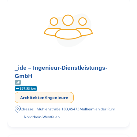
_ide – Ingenieur-Dienstleistungs-
GmbH
367.53 km
Architekten/Ingenieure
Adresse:
Mühlenstraße 183
,
45473
Mülheim an der Ruhr
Nordrhein-Westfalen