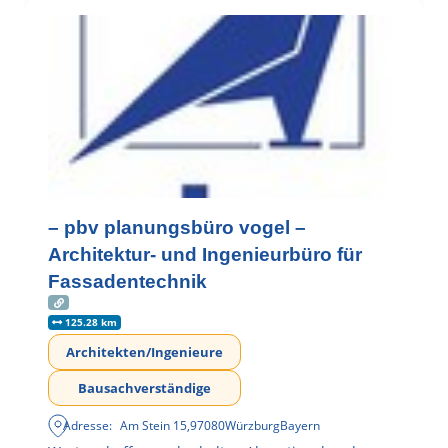
– pbv planungsbüro vogel –
Architektur- und Ingenieurbüro für
Fassadentechnik
125.28 km
Architekten/Ingenieure
Bausachverständige
Adresse:
Am Stein 15
,
97080
Würzburg
Bayern