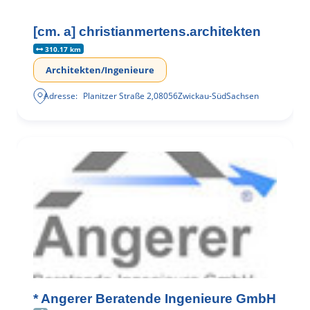
[cm. a] christianmertens.architekten
310.17 km
Architekten/Ingenieure
Adresse:
Planitzer Straße 2
,
08056
Zwickau-Süd
Sachsen
* Angerer Beratende Ingenieure GmbH