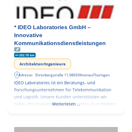
* IDEO Laboratories GmbH –
Innovative
Kommunikationsdienstleistungen
202.78 km
Architekten/Ingenieure
Adresse:
Ehrenbergstraße 11
,
98693
Ilmenau
Thüringen
IDEO Laboratories ist ein Beratungs- und
Forschungsunternehmen für Telekommunikation
und Logistik. Unsere Kunden unterstützten wir
dabei, mit Innovationen und Business-Querdenken
Weiterlesen …