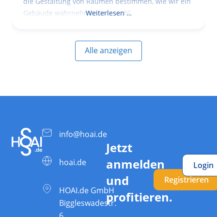
die Gestaltung von Räumen bestimmen, wie wir ein
Gebäude wahrnehmen, wie wohl
Weiterlesen …
Alle anzeigen
info@hoai.de
Jetzt
anmelden
hoai.de
Login
und
Registrieren
HOAI.de GmbH
profitieren.
Biggleswadestr.
6