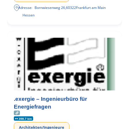
Adresse:
Bornwiesenweg 26
,
60322
Frankfurt am Main
Hessen
.exergie – Ingenieurbüro für
Energiefragen
398.7 km
Architekten/Ingenieure