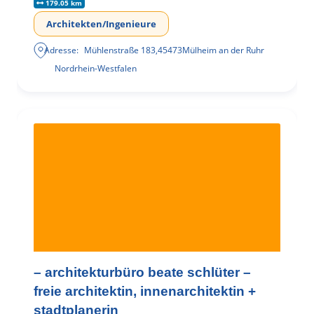
179.05 km
Architekten/Ingenieure
Adresse:
Mühlenstraße 183
,
45473
Mülheim an der Ruhr
Nordrhein-Westfalen
– architekturbüro beate schlüter –
freie architektin, innenarchitektin +
stadtplanerin