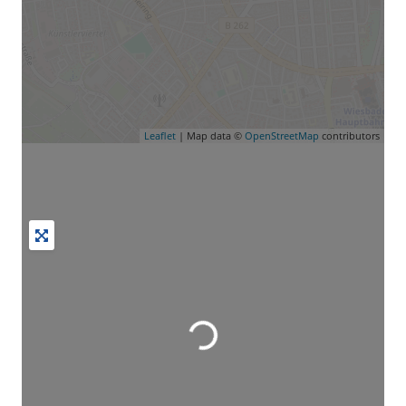
Leaflet
| Map data ©
OpenStreetMap
contributors
Wird geladen …