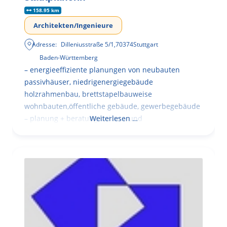
158.95 km
Architekten/Ingenieure
Adresse:
Dilleniusstraße 5/1
,
70374
Stuttgart
Baden-Württemberg
– energieeffiziente planungen von neubauten
passivhäuser, niedrigenergiegebäude
holzrahmenbau, brettstapelbauweise
wohnbauten,öffentliche gebäude, gewerbegebäude
– planung + beratung bei an – und
Weiterlesen …