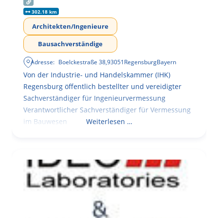
302.18 km
Architekten/Ingenieure
Bausachverständige
Adresse:
Boelckestraße 38
,
93051
Regensburg
Bayern
Von der Industrie- und Handelskammer (IHK)
Regensburg öffentlich bestellter und vereidigter
Sachverständiger für Ingenieurvermessung
Verantwortlicher Sachverständiger für Vermessung
im Bauwesen
Weiterlesen …