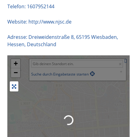
Telefon:
1607952144
Website:
http://www.njsc.de
Adresse:
Dreiweidenstraße 8
,
65195
Wiesbaden
,
Hessen
,
Deutschland
+
−
Suche durch Eingabetaste starten