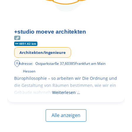
+studio moeve architekten
4851.62 km
Architekten/Ingenieure
Adresse:
Ostparkstarße 37
,
60385
Frankfurt am Main
Hessen
Bürophilosophie – so arbeiten wir Die Ordnung und
die Gestaltung von Räumen bestimmen, wie wir ein
Gebäude wahrnehmen, wie wohl
Weiterlesen …
Alle anzeigen