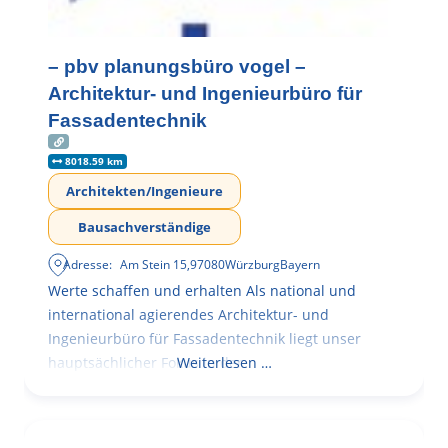
– pbv planungsbüro vogel –
Architektur- und Ingenieurbüro für
Fassadentechnik
8018.59 km
Architekten/Ingenieure
Bausachverständige
Adresse:
Am Stein 15
,
97080
Würzburg
Bayern
Werte schaffen und erhalten Als national und
international agierendes Architektur- und
Ingenieurbüro für Fassadentechnik liegt unser
hauptsächlicher Fokus in der
Weiterlesen …