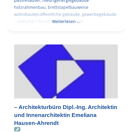
passivhäuser, niedrigenergiegebäude
holzrahmenbau, brettstapelbauweise
wohnbauten,öffentliche gebäude, gewerbegebäude
– planung + beratung bei an – und
Weiterlesen …
– Architekturbüro Dipl.-Ing. Architektin
und Innenarchitektin Emeliana
Hausen-Ahrendt