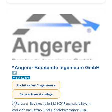
* Angerer Beratende Ingenieure GmbH
8016.2 km
Architekten/Ingenieure
Bausachverständige
Adresse:
Boelckestraße 38
,
93051
Regensburg
Bayern
Von der Industrie- und Handelskammer (IHK)