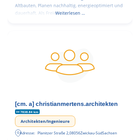
Altbauten, Planen nachhaltig, energieoptimiert und
dauerhaft. Als Freie
Weiterlesen …
[cm. a] christianmertens.architekten
7838.84 km
Architekten/Ingenieure
Adresse:
Planitzer Straße 2
,
08056
Zwickau-Süd
Sachsen