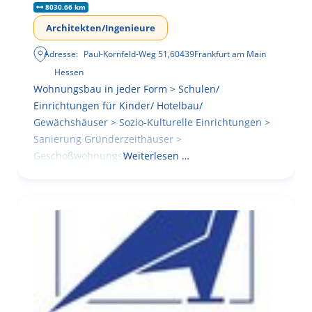
8030.66 km
Architekten/Ingenieure
Adresse:
Paul-Kornfeld-Weg 51
,
60439
Frankfurt am Main
Hessen
Wohnungsbau in jeder Form > Schulen/
Einrichtungen für Kinder/ Hotelbau/
Gewächshäuser > Sozio-Kulturelle Einrichtungen >
Sanierung Gründerzeithäuser >
Geschoßwohnungsbau
Weiterlesen …