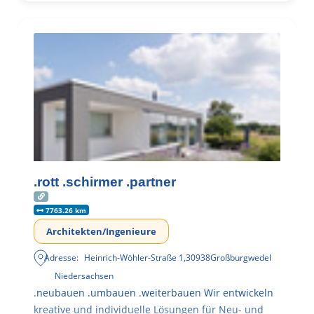
.rott .schirmer .partner
7763.26 km
Architekten/Ingenieure
Adresse:
Heinrich-Wöhler-Straße 1
,
30938
Großburgwedel
Niedersachsen
.neubauen .umbauen .weiterbauen Wir entwickeln
kreative und individuelle Lösungen für Neu- und