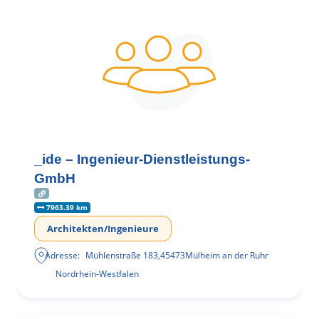
_ide – Ingenieur-Dienstleistungs-
GmbH
7963.39 km
Architekten/Ingenieure
Adresse:
Mühlenstraße 183
,
45473
Mülheim an der Ruhr
Nordrhein-Westfalen