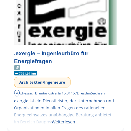
.exergie – Ingenieurbüro für
Energiefragen
7761.97 km
Architekten/Ingenieure
Adresse:
Brentanostraße 15
,
01157
Dresden
Sachsen
exergie ist ein Dienstleister, der Unternehmen und
Organisationen in allen Fragen des rationellen
Energieeinsatzes unabhängige Beratung anbietet.
Im Bereich Bauphysik
Weiterlesen …