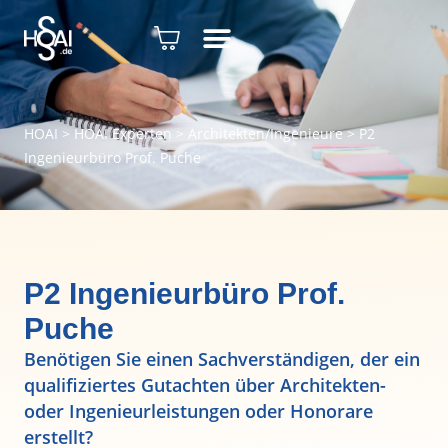
HOAI
>
HOAI Experten
>
Architekten/Ingenieure
>
P2
Ingenieurbüro Prof. Puche
P2 Ingenieurbüro Prof.
Puche
Benötigen Sie einen Sachverständigen, der ein
qualifiziertes Gutachten über Architekten-
oder Ingenieurleistungen oder Honorare
erstellt?