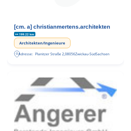
[cm. a] christianmertens.architekten
199.22 km
Architekten/Ingenieure
Adresse:
Planitzer Straße 2
,
08056
Zwickau-Süd
Sachsen