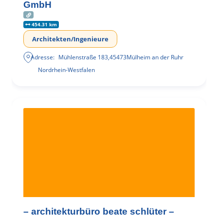
GmbH
454.31 km
Architekten/Ingenieure
Adresse:
Mühlenstraße 183
,
45473
Mülheim an der Ruhr
Nordrhein-Westfalen
– architekturbüro beate schlüter –