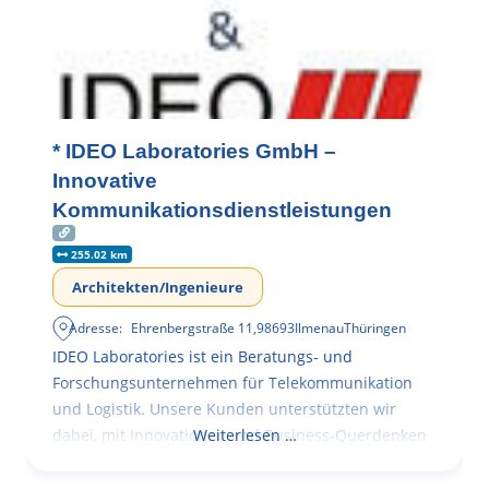
* IDEO Laboratories GmbH –
Innovative
Kommunikationsdienstleistungen
255.02 km
Architekten/Ingenieure
Adresse:
Ehrenbergstraße 11
,
98693
Ilmenau
Thüringen
IDEO Laboratories ist ein Beratungs- und
Forschungsunternehmen für Telekommunikation
und Logistik. Unsere Kunden unterstützten wir
dabei, mit Innovationen und Business-Querdenken
Weiterlesen …