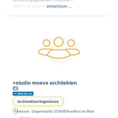
Verkehrsbauwerke.
Weiterlesen …
+studio moeve architekten
2996.86 km
Architekten/Ingenieure
Adresse:
Ostparkstarße 37
,
60385
Frankfurt am Main