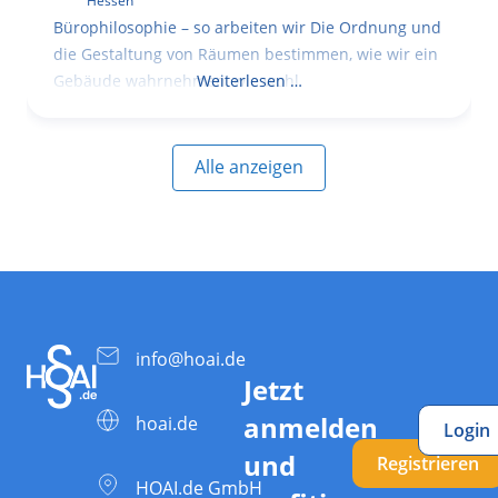
Hessen
Bürophilosophie – so arbeiten wir Die Ordnung und
die Gestaltung von Räumen bestimmen, wie wir ein
Gebäude wahrnehmen, wie wohl
Weiterlesen …
Alle anzeigen
info@hoai.de
Jetzt
anmelden
hoai.de
Login
und
Registrieren
HOAI.de GmbH