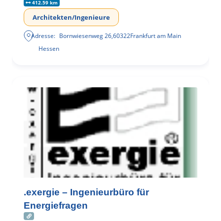
412.59 km
Architekten/Ingenieure
Adresse:
Bornwiesenweg 26
,
60322
Frankfurt am Main
Hessen
.exergie – Ingenieurbüro für
Energiefragen