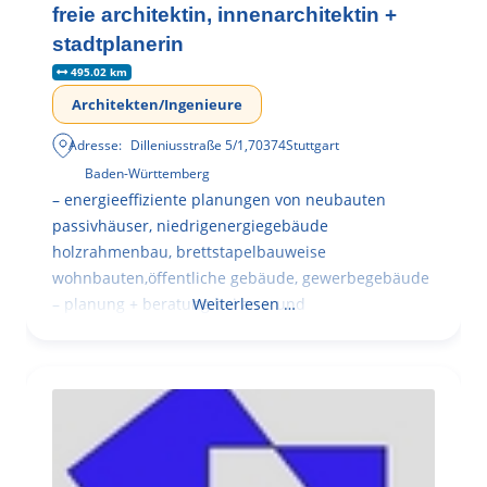
freie architektin, innenarchitektin +
stadtplanerin
495.02 km
Architekten/Ingenieure
Adresse:
Dilleniusstraße 5/1
,
70374
Stuttgart
Baden-Württemberg
– energieeffiziente planungen von neubauten
passivhäuser, niedrigenergiegebäude
holzrahmenbau, brettstapelbauweise
wohnbauten,öffentliche gebäude, gewerbegebäude
– planung + beratung bei an – und
Weiterlesen …