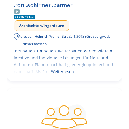
.rott .schirmer .partner
236.67 km
Architekten/Ingenieure
Adresse:
Heinrich-Wöhler-Straße 1
,
30938
Großburgwedel
Niedersachsen
.neubauen .umbauen .weiterbauen Wir entwickeln
kreative und individuelle Lösungen für Neu- und
Altbauten, Planen nachhaltig, energieoptimiert und
dauerhaft. Als Freie
Weiterlesen …