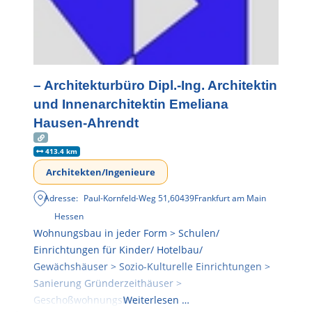
– Architekturbüro Dipl.-Ing. Architektin
und Innenarchitektin Emeliana
Hausen-Ahrendt
413.4 km
Architekten/Ingenieure
Adresse:
Paul-Kornfeld-Weg 51
,
60439
Frankfurt am Main
Hessen
Wohnungsbau in jeder Form > Schulen/
Einrichtungen für Kinder/ Hotelbau/
Gewächshäuser > Sozio-Kulturelle Einrichtungen >
Sanierung Gründerzeithäuser >
Geschoßwohnungsbau
Weiterlesen …