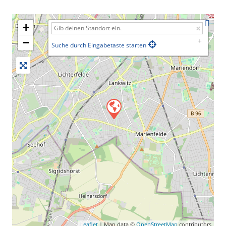
+
−
Suche durch Eingabetaste starten
Leaflet
| Map data ©
OpenStreetMap
contributors