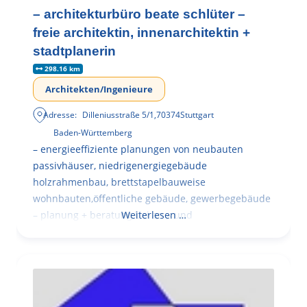
– architekturbüro beate schlüter –
freie architektin, innenarchitektin +
stadtplanerin
298.16 km
Architekten/Ingenieure
Adresse:
Dilleniusstraße 5/1
,
70374
Stuttgart
Baden-Württemberg
– energieeffiziente planungen von neubauten
passivhäuser, niedrigenergiegebäude
holzrahmenbau, brettstapelbauweise
wohnbauten,öffentliche gebäude, gewerbegebäude
– planung + beratung bei an – und
Weiterlesen …