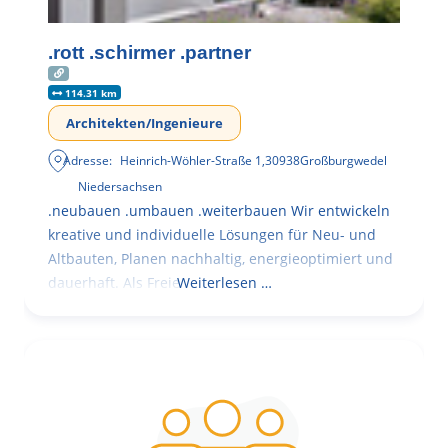
.rott .schirmer .partner
114.31 km
Architekten/Ingenieure
Adresse:
Heinrich-Wöhler-Straße 1
,
30938
Großburgwedel
Niedersachsen
.neubauen .umbauen .weiterbauen Wir entwickeln
kreative und individuelle Lösungen für Neu- und
Altbauten, Planen nachhaltig, energieoptimiert und
dauerhaft. Als Freie
Weiterlesen …