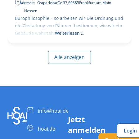
Adresse:
Ostparkstarße 37
,
60385
Frankfurt am Main
Hessen
Bürophilosophie – so arbeiten wir Die Ordnung und
die Gestaltung von Räumen bestimmen, wie wir ein
Gebäude wahrnehmen, wie wohl
Weiterlesen …
Alle anzeigen
info@hoai.de
Jetzt
anmelden
hoai.de
Login