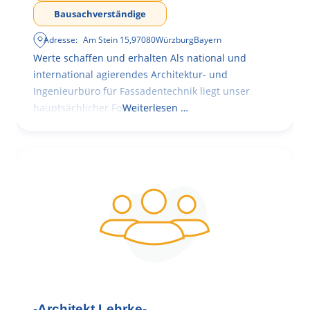
Bausachverständige
Adresse:
Am Stein 15
,
97080
Würzburg
Bayern
Werte schaffen und erhalten Als national und
international agierendes Architektur- und
Ingenieurbüro für Fassadentechnik liegt unser
hauptsächlicher Fokus in der
Weiterlesen …
-Architekt Lehrke-