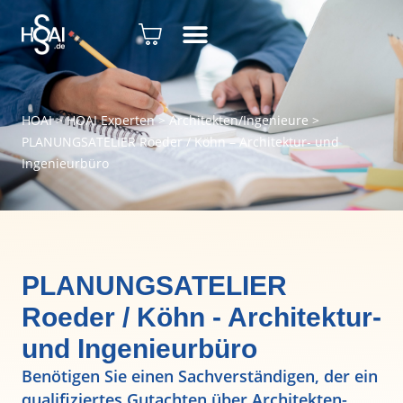
HOAI
>
HOAI Experten
>
Architekten/Ingenieure
>
PLANUNGSATELIER Roeder / Köhn – Architektur- und
Ingenieurbüro
PLANUNGSATELIER
Roeder / Köhn - Architektur-
und Ingenieurbüro
Benötigen Sie einen Sachverständigen, der ein
qualifiziertes Gutachten über Architekten-