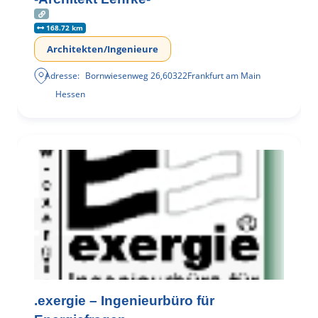
168.72 km
Architekten/Ingenieure
Adresse:
Bornwiesenweg 26
,
60322
Frankfurt am Main
Hessen
.exergie – Ingenieurbüro für