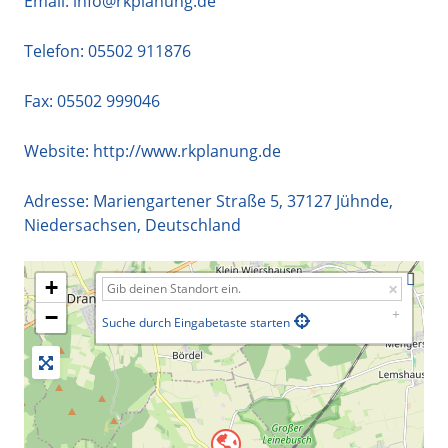
Email:
info@rkplanung.de
Telefon:
05502 911876
Fax: 05502 999046
Website:
http://www.rkplanung.de
Adresse:
Mariengartener Straße 5
,
37127
Jühnde
,
Niedersachsen
,
Deutschland
+
−
Suche durch Eingabetaste starten