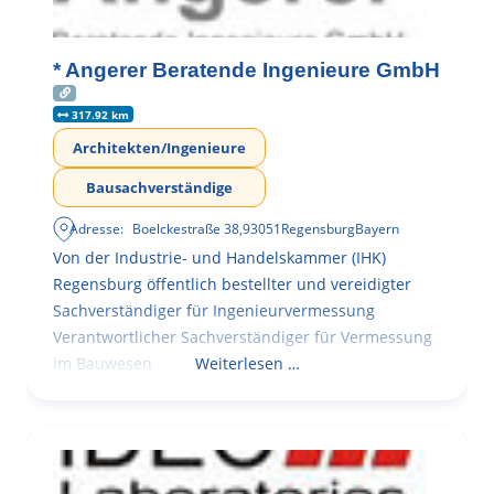
* Angerer Beratende Ingenieure GmbH
317.92 km
Architekten/Ingenieure
Bausachverständige
Adresse:
Boelckestraße 38
,
93051
Regensburg
Bayern
Von der Industrie- und Handelskammer (IHK)
Regensburg öffentlich bestellter und vereidigter
Sachverständiger für Ingenieurvermessung
Verantwortlicher Sachverständiger für Vermessung
im Bauwesen
Weiterlesen …