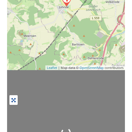
Leaflet
| Map data ©
OpenStreetMap
contributors
Wird geladen …