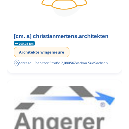
[cm. a] christianmertens.architekten
205.95 km
Architekten/Ingenieure
Adresse:
Planitzer Straße 2
,
08056
Zwickau-Süd
Sachsen