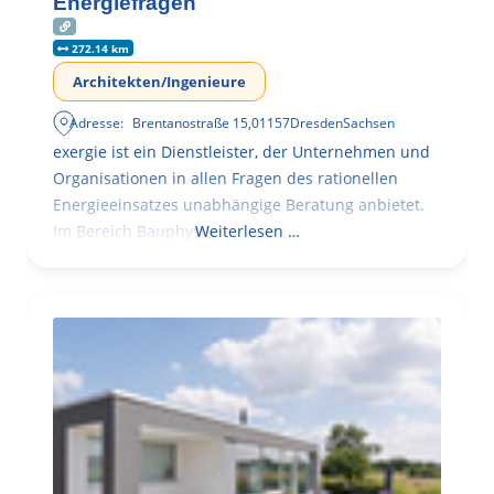
Energiefragen
272.14 km
Architekten/Ingenieure
Adresse:
Brentanostraße 15
,
01157
Dresden
Sachsen
exergie ist ein Dienstleister, der Unternehmen und
Organisationen in allen Fragen des rationellen
Energieeinsatzes unabhängige Beratung anbietet.
Im Bereich Bauphysik
Weiterlesen …