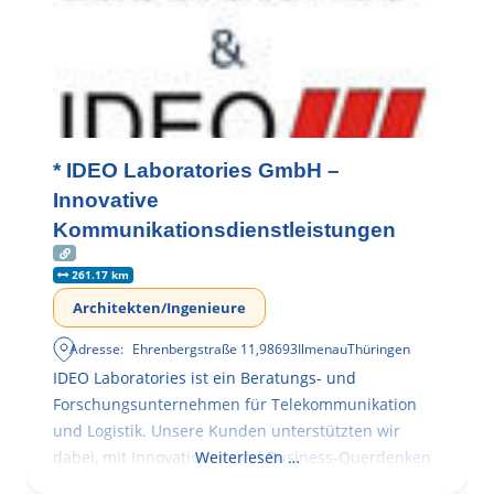
* IDEO Laboratories GmbH –
Innovative
Kommunikationsdienstleistungen
261.17 km
Architekten/Ingenieure
Adresse:
Ehrenbergstraße 11
,
98693
Ilmenau
Thüringen
IDEO Laboratories ist ein Beratungs- und
Forschungsunternehmen für Telekommunikation
und Logistik. Unsere Kunden unterstützten wir
dabei, mit Innovationen und Business-Querdenken
Weiterlesen …