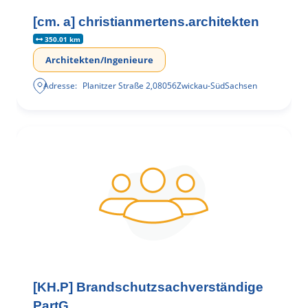
[cm. a] christianmertens.architekten
350.01 km
Architekten/Ingenieure
Adresse:
Planitzer Straße 2
,
08056
Zwickau-Süd
Sachsen
[KH.P] Brandschutzsachverständige
PartG