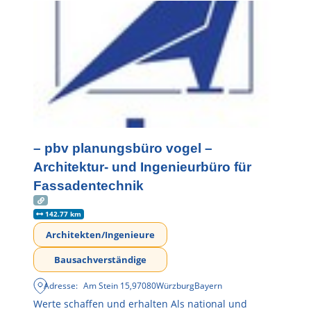
– pbv planungsbüro vogel –
Architektur- und Ingenieurbüro für
Fassadentechnik
142.77 km
Architekten/Ingenieure
Bausachverständige
Adresse:
Am Stein 15
,
97080
Würzburg
Bayern
Werte schaffen und erhalten Als national und