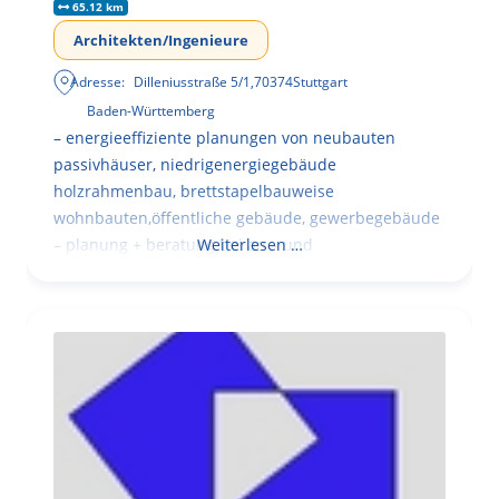
65.12 km
Architekten/Ingenieure
Adresse:
Dilleniusstraße 5/1
,
70374
Stuttgart
Baden-Württemberg
– energieeffiziente planungen von neubauten
passivhäuser, niedrigenergiegebäude
holzrahmenbau, brettstapelbauweise
wohnbauten,öffentliche gebäude, gewerbegebäude
– planung + beratung bei an – und
Weiterlesen …