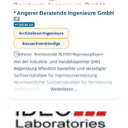
* Angerer Beratende Ingenieure GmbH
268.66 km
Architekten/Ingenieure
Bausachverständige
Adresse:
Boelckestraße 38
,
93051
Regensburg
Bayern
Von der Industrie- und Handelskammer (IHK)
Regensburg öffentlich bestellter und vereidigter
Sachverständiger für Ingenieurvermessung
Verantwortlicher Sachverständiger für Vermessung
im Bauwesen
Weiterlesen …