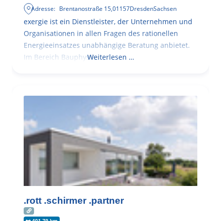
Adresse:
Brentanostraße 15
,
01157
Dresden
Sachsen
exergie ist ein Dienstleister, der Unternehmen und
Organisationen in allen Fragen des rationellen
Energieeinsatzes unabhängige Beratung anbietet.
Im Bereich Bauphysik
Weiterlesen …
.rott .schirmer .partner
401.79 km