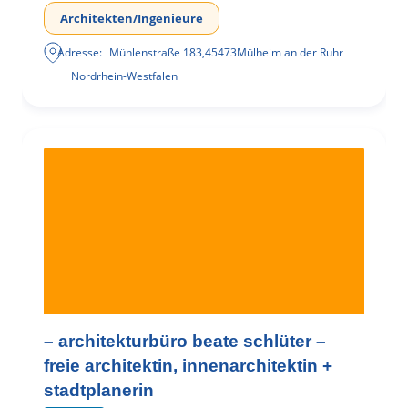
Architekten/Ingenieure
Adresse:
Mühlenstraße 183
,
45473
Mülheim an der Ruhr
Nordrhein-Westfalen
– architekturbüro beate schlüter –
freie architektin, innenarchitektin +
stadtplanerin