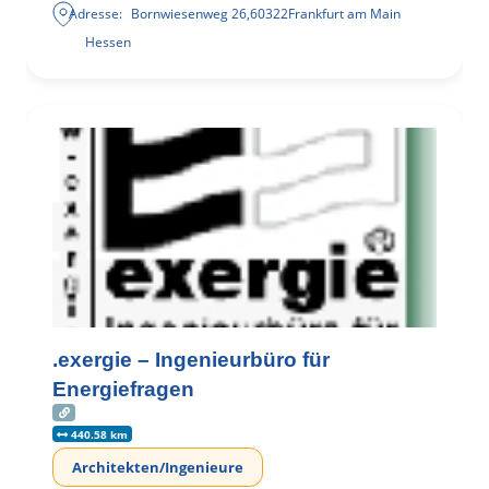
Adresse:
Bornwiesenweg 26
,
60322
Frankfurt am Main
Hessen
.exergie – Ingenieurbüro für
Energiefragen
440.58 km
Architekten/Ingenieure