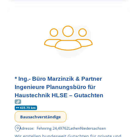
* Ing.- Büro Marzinzik & Partner
Ingenieure Planungsbüro für
Haustechnik HLSE – Gutachten
435.75 km
Bausachverständige
Adresse:
Fehnring 24
,
49762
Lathen
Niedersachsen
Wir erstellen bundesweit Gutachten für private und