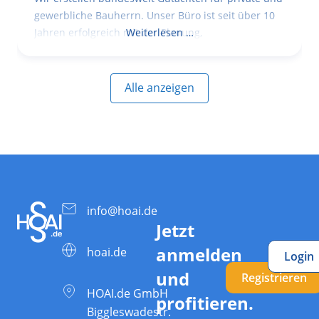
gewerbliche Bauherrn. Unser Büro ist seit über 10
Jahren erfolgreich mit der Planung,
Weiterlesen …
Alle anzeigen
info@hoai.de
Jetzt
anmelden
hoai.de
Login
und
Registrieren
HOAI.de GmbH
profitieren.
Biggleswadestr.