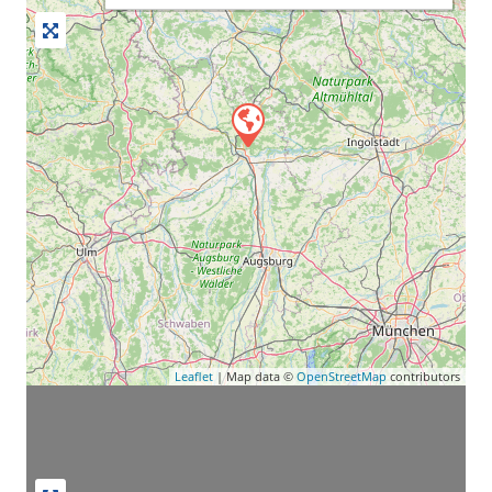
Leaflet
| Map data ©
OpenStreetMap
contributors