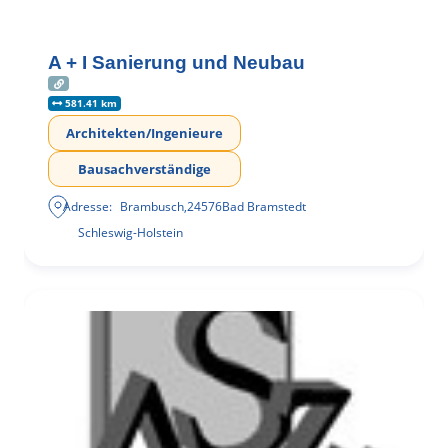
A + I Sanierung und Neubau
581.41 km
Architekten/Ingenieure
Bausachverständige
Adresse:
Brambusch
,
24576
Bad Bramstedt
Schleswig-Holstein