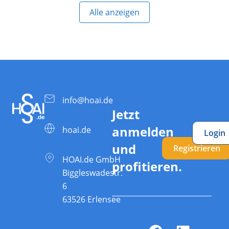
Alle anzeigen
info@hoai.de
Jetzt
anmelden
hoai.de
Login
und
Registrieren
HOAI.de GmbH
profitieren.
Biggleswadestr.
6
63526 Erlensee