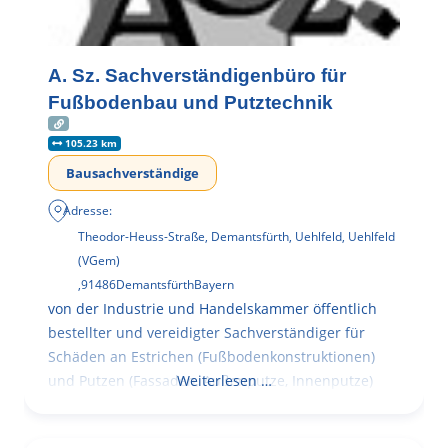
A. Sz. Sachverständigenbüro für
Fußbodenbau und Putztechnik
105.23 km
Bausachverständige
Adresse:
Theodor-Heuss-Straße, Demantsfürth, Uehlfeld, Uehlfeld
(VGem)
,
91486
Demantsfürth
Bayern
von der Industrie und Handelskammer öffentlich
bestellter und vereidigter Sachverständiger für
Schäden an Estrichen (Fußbodenkonstruktionen)
und Putzen (Fassaden, Außenputze, Innenputze)
Weiterlesen …