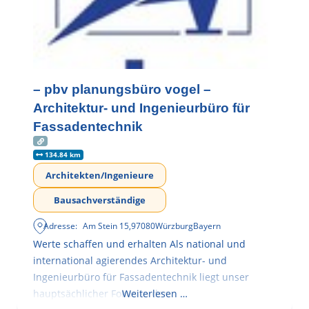
– pbv planungsbüro vogel –
Architektur- und Ingenieurbüro für
Fassadentechnik
134.84 km
Architekten/Ingenieure
Bausachverständige
Adresse:
Am Stein 15
,
97080
Würzburg
Bayern
Werte schaffen und erhalten Als national und
international agierendes Architektur- und
Ingenieurbüro für Fassadentechnik liegt unser
hauptsächlicher Fokus in der
Weiterlesen …