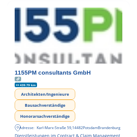
1155PM consultants GmbH
439.79 km
Architekten/Ingenieure
Bausachverständige
Honorarsachverständige
Adresse:
Karl-Marx-Straße 59
,
14482
Potsdam
Brandenburg
Dienstleistungen im Contract & Claim Management