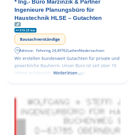
* Ing.- Büro Marzinzik & Partner
Ingenieure Planungsbüro für
Haustechnik HLSE – Gutachten
519.25 km
Bausachverständige
Adresse:
Fehnring 24
,
49762
Lathen
Niedersachsen
Wir erstellen bundesweit Gutachten für private und
gewerbliche Bauherrn. Unser Büro ist seit über 10
Jahren erfolgreich mit der Planung,
Weiterlesen …