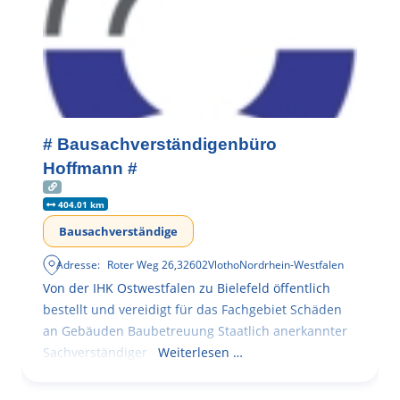
# Bausachverständigenbüro
Hoffmann #
404.01 km
Bausachverständige
Adresse:
Roter Weg 26
,
32602
Vlotho
Nordrhein-Westfalen
Von der IHK Ostwestfalen zu Bielefeld öffentlich
bestellt und vereidigt für das Fachgebiet Schäden
an Gebäuden Baubetreuung Staatlich anerkannter
Sachverständiger
Weiterlesen …