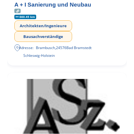
A + I Sanierung und Neubau
660.45 km
Architekten/Ingenieure
Bausachverständige
Adresse:
Brambusch
,
24576
Bad Bramstedt
Schleswig-Holstein