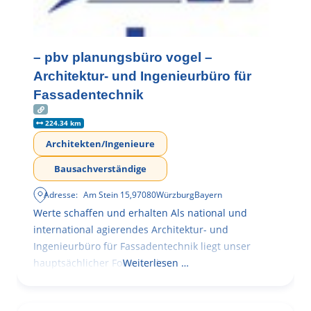
– pbv planungsbüro vogel –
Architektur- und Ingenieurbüro für
Fassadentechnik
224.34 km
Architekten/Ingenieure
Bausachverständige
Adresse:
Am Stein 15
,
97080
Würzburg
Bayern
Werte schaffen und erhalten Als national und
international agierendes Architektur- und
Ingenieurbüro für Fassadentechnik liegt unser
hauptsächlicher Fokus in der
Weiterlesen …