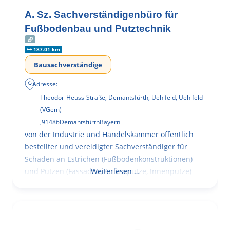
A. Sz. Sachverständigenbüro für
Fußbodenbau und Putztechnik
187.01 km
Bausachverständige
Adresse:
Theodor-Heuss-Straße, Demantsfürth, Uehlfeld, Uehlfeld
(VGem)
,
91486
Demantsfürth
Bayern
von der Industrie und Handelskammer öffentlich
bestellter und vereidigter Sachverständiger für
Schäden an Estrichen (Fußbodenkonstruktionen)
und Putzen (Fassaden, Außenputze, Innenputze)
Weiterlesen …