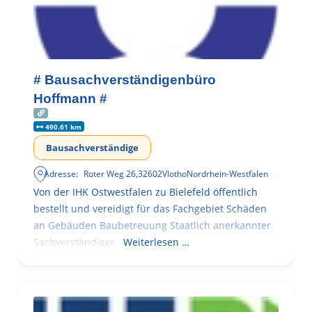
# Bausachverständigenbüro
Hoffmann #
490.61 km
Bausachverständige
Adresse:
Roter Weg 26
,
32602
Vlotho
Nordrhein-Westfalen
Von der IHK Ostwestfalen zu Bielefeld öffentlich
bestellt und vereidigt für das Fachgebiet Schäden
an Gebäuden Baubetreuung Staatlich anerkannter
Sachverständiger
Weiterlesen …