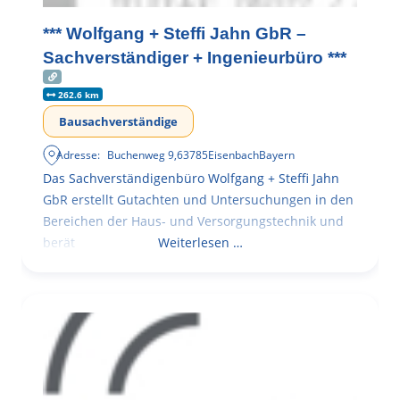
*** Wolfgang + Steffi Jahn GbR –
Sachverständiger + Ingenieurbüro ***
262.6 km
Bausachverständige
Adresse:
Buchenweg 9
,
63785
Eisenbach
Bayern
Das Sachverständigenbüro Wolfgang + Steffi Jahn
GbR erstellt Gutachten und Untersuchungen in den
Bereichen der Haus- und Versorgungstechnik und
berät
Weiterlesen …