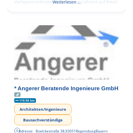
Vorlageverechtigter Architekt spezialisiert auf Retail
Weiterlesen …
* Angerer Beratende Ingenieure GmbH
110.56 km
Architekten/Ingenieure
Bausachverständige
Adresse:
Boelckestraße 38
,
93051
Regensburg
Bayern