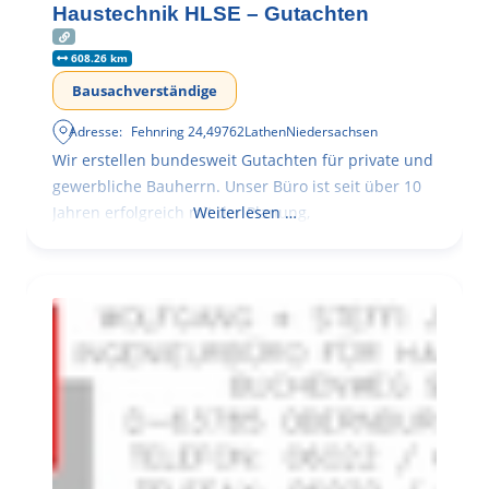
Haustechnik HLSE – Gutachten
608.26 km
Bausachverständige
Adresse:
Fehnring 24
,
49762
Lathen
Niedersachsen
Wir erstellen bundesweit Gutachten für private und
gewerbliche Bauherrn. Unser Büro ist seit über 10
Jahren erfolgreich mit der Planung,
Weiterlesen …