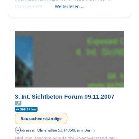
management
Weiterlesen …
3. Int. Sichtbeton Forum 09.11.2007
509.14 km
Bausachverständige
Adresse:
Ulmenallee 53
,
14050
Berlin
Berlin
Dipl.-Ing. Joachim Schulz öbuv Sachverständiger