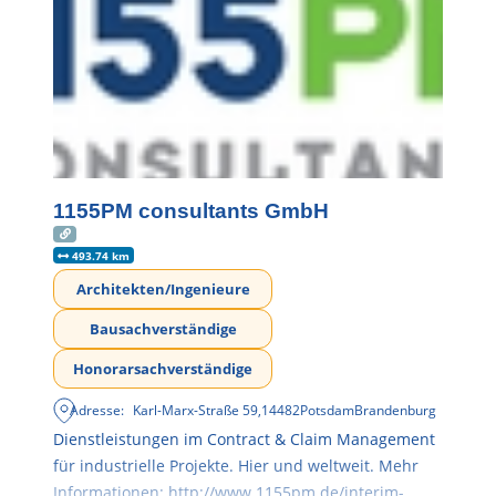
1155PM consultants GmbH
493.74 km
Architekten/Ingenieure
Bausachverständige
Honorarsachverständige
Adresse:
Karl-Marx-Straße 59
,
14482
Potsdam
Brandenburg
Dienstleistungen im Contract & Claim Management
für industrielle Projekte. Hier und weltweit. Mehr
Informationen: http://www.1155pm.de/interim-