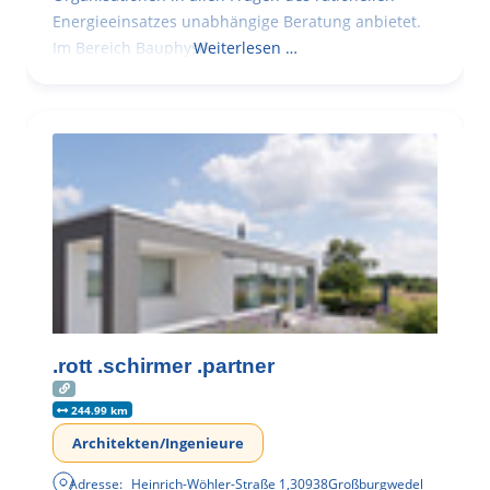
Energieeinsatzes unabhängige Beratung anbietet.
Im Bereich Bauphysik
Weiterlesen …
.rott .schirmer .partner
244.99 km
Architekten/Ingenieure
Adresse:
Heinrich-Wöhler-Straße 1
,
30938
Großburgwedel