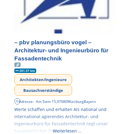
– pbv planungsbüro vogel –
Architektur- und Ingenieurbüro für
Fassadentechnik
261.37 km
Architekten/Ingenieure
Bausachverständige
Adresse:
Am Stein 15
,
97080
Würzburg
Bayern
Werte schaffen und erhalten Als national und
international agierendes Architektur- und
Ingenieurbüro für Fassadentechnik liegt unser
hauptsächlicher Fokus in der
Weiterlesen …