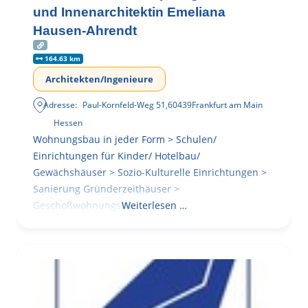
und Innenarchitektin Emeliana
Hausen-Ahrendt
164.63 km
Architekten/Ingenieure
Adresse:
Paul-Kornfeld-Weg 51
,
60439
Frankfurt am Main
Hessen
Wohnungsbau in jeder Form > Schulen/
Einrichtungen für Kinder/ Hotelbau/
Gewächshäuser > Sozio-Kulturelle Einrichtungen >
Sanierung Gründerzeithäuser >
Geschoßwohnungsbau
Weiterlesen …