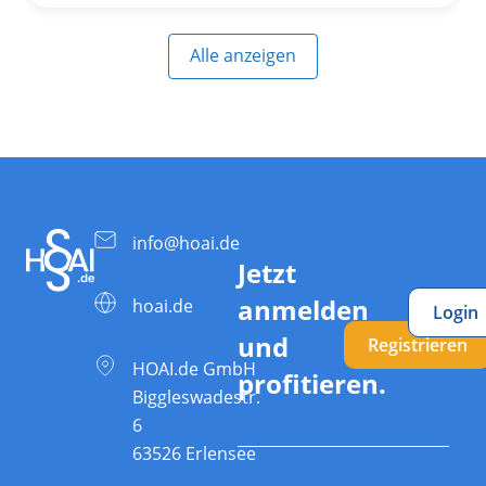
Alle anzeigen
info@hoai.de
Jetzt
anmelden
hoai.de
Login
und
Registrieren
HOAI.de GmbH
profitieren.
Biggleswadestr.
6
63526 Erlensee