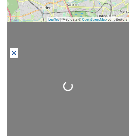
Leaflet
| Map data ©
OpenStreetMap
contributors
Wird geladen …