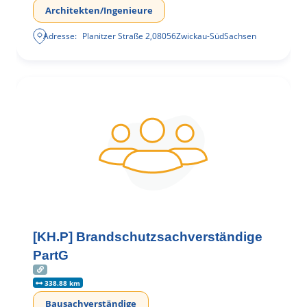
Architekten/Ingenieure
Adresse:
Planitzer Straße 2
,
08056
Zwickau-Süd
Sachsen
[KH.P] Brandschutzsachverständige
PartG
338.88 km
Bausachverständige