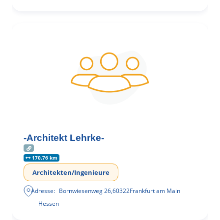
-Architekt Lehrke-
170.76 km
Architekten/Ingenieure
Adresse:
Bornwiesenweg 26
,
60322
Frankfurt am Main
Hessen