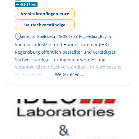
439.37 km
Architekten/Ingenieure
Bausachverständige
Adresse:
Boelckestraße 38
,
93051
Regensburg
Bayern
Von der Industrie- und Handelskammer (IHK)
Regensburg öffentlich bestellter und vereidigter
Sachverständiger für Ingenieurvermessung
Verantwortlicher Sachverständiger für Vermessung
im Bauwesen
Weiterlesen …