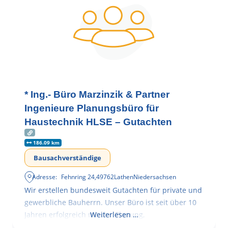
* Ing.- Büro Marzinzik & Partner
Ingenieure Planungsbüro für
Haustechnik HLSE – Gutachten
186.09 km
Bausachverständige
Adresse:
Fehnring 24
,
49762
Lathen
Niedersachsen
Wir erstellen bundesweit Gutachten für private und
gewerbliche Bauherrn. Unser Büro ist seit über 10
Jahren erfolgreich mit der Planung,
Weiterlesen …