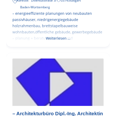
Adresse:
Dilleniusstraße 5/1
,
70374
Stuttgart
Baden-Württemberg
– energieeffiziente planungen von neubauten
passivhäuser, niedrigenergiegebäude
holzrahmenbau, brettstapelbauweise
wohnbauten,öffentliche gebäude, gewerbegebäude
– planung + beratung bei an – und
Weiterlesen …
– Architekturbüro Dipl.-Ing. Architektin