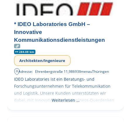
* IDEO Laboratories GmbH –
Innovative
Kommunikationsdienstleistungen
284.08 km
Architekten/Ingenieure
Adresse:
Ehrenbergstraße 11
,
98693
Ilmenau
Thüringen
IDEO Laboratories ist ein Beratungs- und
Forschungsunternehmen für Telekommunikation
und Logistik. Unsere Kunden unterstützten wir
dabei, mit Innovationen und Business-Querdenken
Weiterlesen …