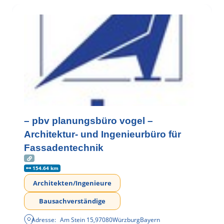
– pbv planungsbüro vogel –
Architektur- und Ingenieurbüro für
Fassadentechnik
154.64 km
Architekten/Ingenieure
Bausachverständige
Adresse:
Am Stein 15
,
97080
Würzburg
Bayern