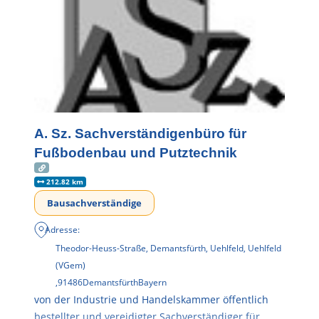
A. Sz. Sachverständigenbüro für
Fußbodenbau und Putztechnik
212.82 km
Bausachverständige
Adresse:
Theodor-Heuss-Straße, Demantsfürth, Uehlfeld, Uehlfeld
(VGem)
,
91486
Demantsfürth
Bayern
von der Industrie und Handelskammer öffentlich
bestellter und vereidigter Sachverständiger für