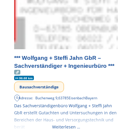
*** Wolfgang + Steffi Jahn GbR –
Sachverständiger + Ingenieurbüro ***
96.68 km
Bausachverständige
Adresse:
Buchenweg 9
,
63785
Eisenbach
Bayern
Das Sachverständigenbüro Wolfgang + Steffi Jahn
GbR erstellt Gutachten und Untersuchungen in den
Bereichen der Haus- und Versorgungstechnik und
berät
Weiterlesen …