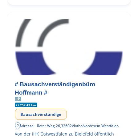
# Bausachverständigenbüro
Hoffmann #
257.47 km
Bausachverständige
Adresse:
Roter Weg 26
,
32602
Vlotho
Nordrhein-Westfalen
Von der IHK Ostwestfalen zu Bielefeld öffentlich