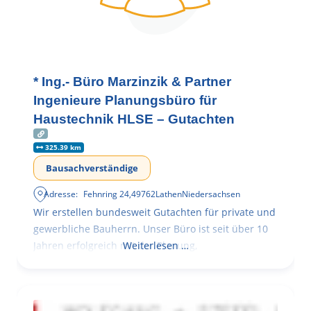
* Ing.- Büro Marzinzik & Partner
Ingenieure Planungsbüro für
Haustechnik HLSE – Gutachten
325.39 km
Bausachverständige
Adresse:
Fehnring 24
,
49762
Lathen
Niedersachsen
Wir erstellen bundesweit Gutachten für private und
gewerbliche Bauherrn. Unser Büro ist seit über 10
Jahren erfolgreich mit der Planung,
Weiterlesen …