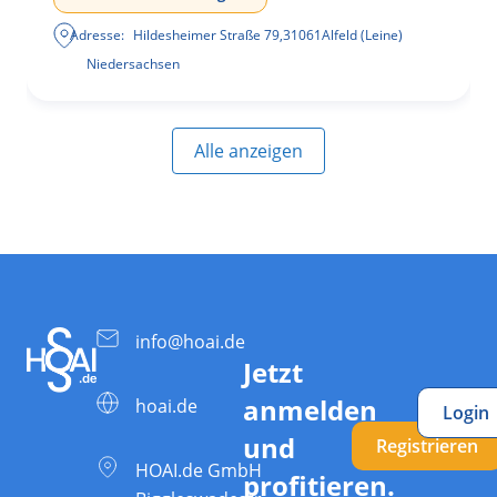
Adresse:
Hildesheimer Straße 79
,
31061
Alfeld (Leine)
Niedersachsen
Alle anzeigen
info@hoai.de
Jetzt
anmelden
hoai.de
Login
und
Registrieren
HOAI.de GmbH
profitieren.