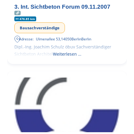
3. Int. Sichtbeton Forum 09.11.2007
476.85 km
Bausachverständige
Adresse:
Ulmenallee 53
,
14050
Berlin
Berlin
Dipl.-Ing. Joachim Schulz öbuv Sachverständiger
Sichtbeton Architekturbeton
Weiterlesen …