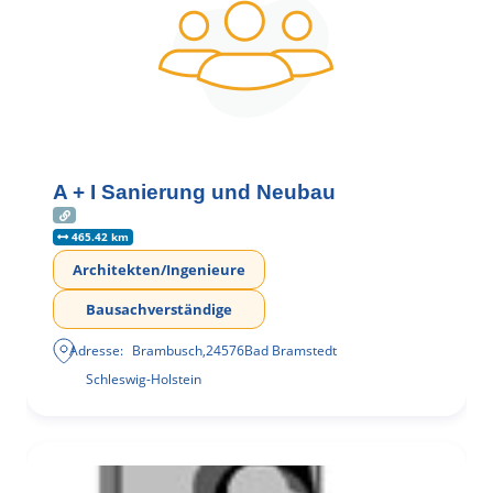
A + I Sanierung und Neubau
465.42 km
Architekten/Ingenieure
Bausachverständige
Adresse:
Brambusch
,
24576
Bad Bramstedt
Schleswig-Holstein