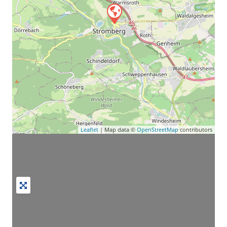
Leaflet
| Map data ©
OpenStreetMap
contributors