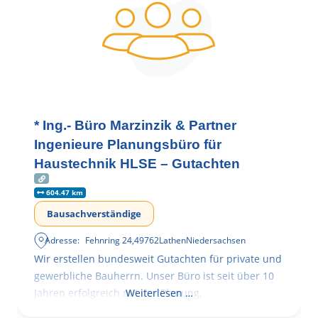
* Ing.- Büro Marzinzik & Partner
Ingenieure Planungsbüro für
Haustechnik HLSE – Gutachten
604.47 km
Bausachverständige
Adresse:
Fehnring 24
,
49762
Lathen
Niedersachsen
Wir erstellen bundesweit Gutachten für private und
gewerbliche Bauherrn. Unser Büro ist seit über 10
Jahren erfolgreich mit der Planung,
Weiterlesen …