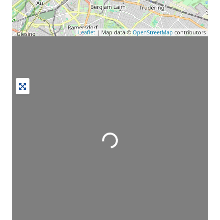
Leaflet
| Map data ©
OpenStreetMap
contributors
Wird geladen …