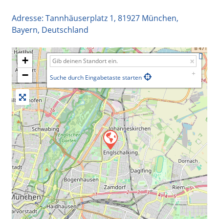
Adresse:
Tannhäuserplatz 1
,
81927
München
,
Bayern
,
Deutschland
+
−
Suche durch Eingabetaste starten