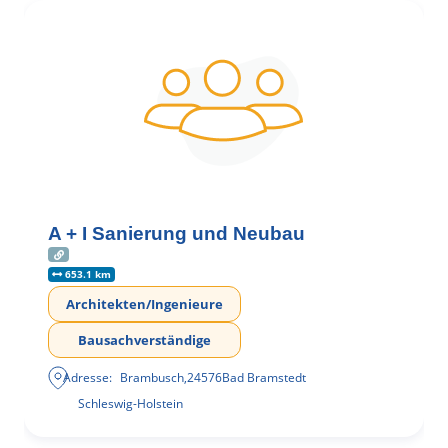
A + I Sanierung und Neubau
653.1 km
Architekten/Ingenieure
Bausachverständige
Adresse:
Brambusch
,
24576
Bad Bramstedt
Schleswig-Holstein