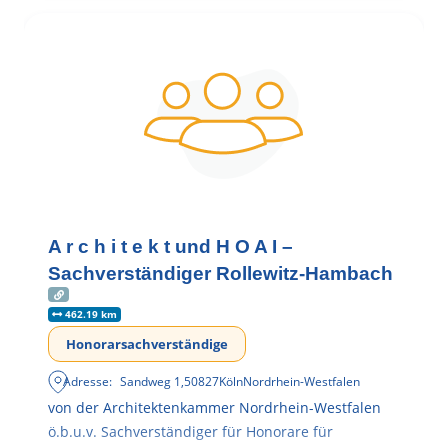
A r c h i t e k t und H O A I –
Sachverständiger Rollewitz-Hambach
462.19 km
Honorarsachverständige
Adresse:
Sandweg 1
,
50827
Köln
Nordrhein-Westfalen
von der Architektenkammer Nordrhein-Westfalen
ö.b.u.v. Sachverständiger für Honorare für