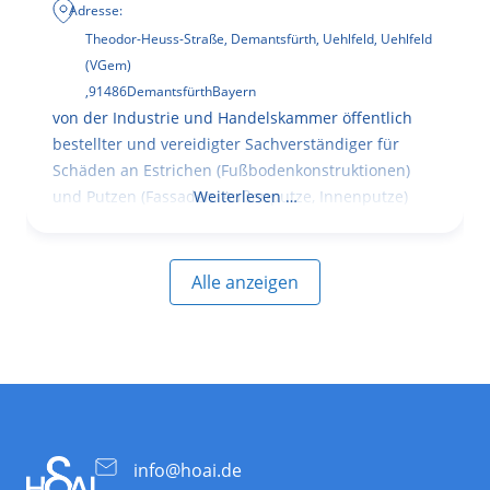
Adresse:
Theodor-Heuss-Straße, Demantsfürth, Uehlfeld, Uehlfeld
(VGem)
,
91486
Demantsfürth
Bayern
von der Industrie und Handelskammer öffentlich
bestellter und vereidigter Sachverständiger für
Schäden an Estrichen (Fußbodenkonstruktionen)
und Putzen (Fassaden, Außenputze, Innenputze)
Weiterlesen …
Alle anzeigen
info@hoai.de