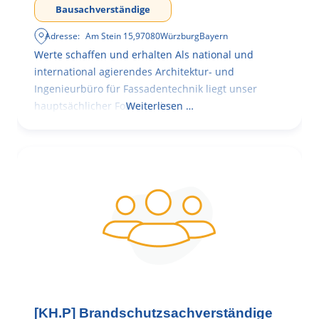
Bausachverständige
Adresse:
Am Stein 15
,
97080
Würzburg
Bayern
Werte schaffen und erhalten Als national und
international agierendes Architektur- und
Ingenieurbüro für Fassadentechnik liegt unser
hauptsächlicher Fokus in der
Weiterlesen …
[KH.P] Brandschutzsachverständige