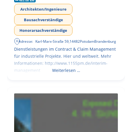
483.08 km
Architekten/Ingenieure
Bausachverständige
Honorarsachverständige
Adresse:
Karl-Marx-Straße 59
,
14482
Potsdam
Brandenburg
Dienstleistungen im Contract & Claim Management
für industrielle Projekte. Hier und weltweit. Mehr
Informationen: http://www.1155pm.de/interim-
management
Weiterlesen …