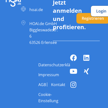
Jetzt
anmelden
hoai.de
Login
und
Registrieren
HOAI.de GmbH
profitieren.
Biggleswadestr.
6
63526 Erlensee
Datenschutzerklärung
Impressum
AGB
Kontakt
Cookie-
Einstellung