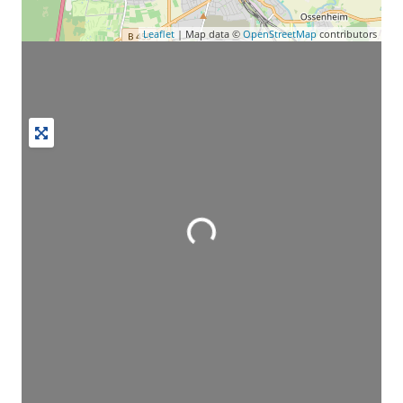
Leaflet
| Map data ©
OpenStreetMap
contributors
Wird geladen …