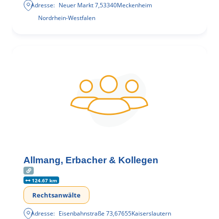
Adresse:
Neuer Markt 7
,
53340
Meckenheim
Nordrhein-Westfalen
Allmang, Erbacher & Kollegen
124.67 km
Rechtsanwälte
Adresse:
Eisenbahnstraße 73
,
67655
Kaiserslautern