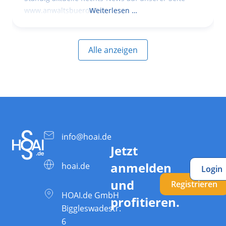
www.anwaltsbuero47.de
Weiterlesen …
Alle anzeigen
info@hoai.de
Jetzt
anmelden
hoai.de
Login
und
Registrieren
HOAI.de GmbH
profitieren.
Biggleswadestr.
6