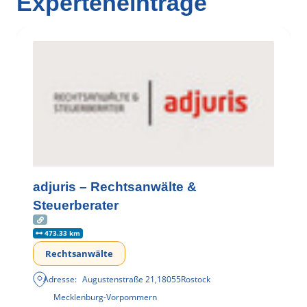
Experteneinträge
adjuris – Rechtsanwälte &
Steuerberater
473.33 km
Rechtsanwälte
Adresse:
Augustenstraße 21
,
18055
Rostock
Mecklenburg-Vorpommern