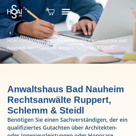
HOAI
>
HOAI Experten
>
Rechtsanwälte
>
Anwaltshaus Bad
Nauheim Rechtsanwälte Ruppert, Schlemm & Steidl
Anwaltshaus Bad Nauheim
Rechtsanwälte Ruppert,
Schlemm & Steidl
Benötigen Sie einen Sachverständigen, der ein
qualifiziertes Gutachten über Architekten-
oder Ingenieurleistungen oder Honorare