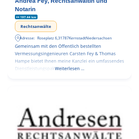
Andrea Fey, Rechtsanwältin und
Notarin
197.44 km
Rechtsanwälte
Adresse:
Roseplatz 6
,
31787
Kernstadt
Niedersachsen
Gemeinsam mit den Öffentlich bestellten
Vermessungsingenieuren Carsten Fey & Thomas
Hampe bietet Ihnen meine Kanzlei ein umfassendes
Dienstleistungspaket rund ums
Weiterlesen …