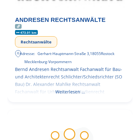
ANDRESEN RECHTSANWÄLTE
473.01 km
Rechtsanwälte
Adresse:
Gerhart-Hauptmann-Straße 3
,
18055
Rostock
Mecklenburg-Vorpommern
Bernd Andresen Rechtsanwalt Fachanwalt für Bau-
und Architektenrecht Schlichter/Schiedsrichter (SO
Bau) Dr. Alexander Mahlke Rechtsanwalt
Fachanwalt für Urheber- und Medienrecht
Weiterlesen …