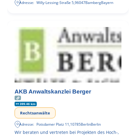
Adresse:
Willy-Lessing-Straße 5
,
96047
Bamberg
Bayern
AKB Anwaltskanzlei Berger
399.46 km
Rechtsanwälte
Adresse:
Potsdamer Platz 11
,
10785
Berlin
Berlin
Wir beraten und vertreten bei Projekten des Hoch-,