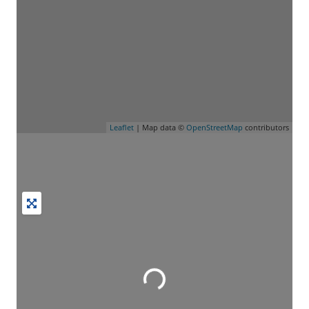
Wird geladen …
Leaflet
| Map data ©
OpenStreetMap
contributors
Wird geladen …