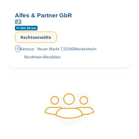
Alfes & Partner GbR
302.38 km
Rechtsanwälte
Adresse:
Neuer Markt 7
,
53340
Meckenheim
Nordrhein-Westfalen