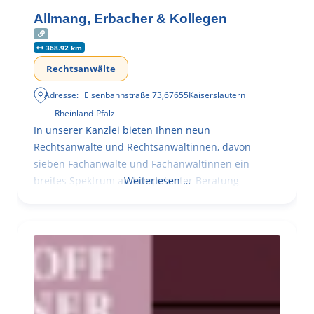
Allmang, Erbacher & Kollegen
368.92 km
Rechtsanwälte
Adresse:
Eisenbahnstraße 73
,
67655
Kaiserslautern
Rheinland-Pfalz
In unserer Kanzlei bieten Ihnen neun
Rechtsanwälte und Rechtsanwältinnen, davon
sieben Fachanwälte und Fachanwältinnen ein
breites Spektrum an kompetenter Beratung
Weiterlesen …