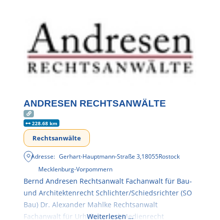
ANDRESEN RECHTSANWÄLTE
228.68 km
Rechtsanwälte
Adresse:
Gerhart-Hauptmann-Straße 3
,
18055
Rostock
Mecklenburg-Vorpommern
Bernd Andresen Rechtsanwalt Fachanwalt für Bau-
und Architektenrecht Schlichter/Schiedsrichter (SO
Bau) Dr. Alexander Mahlke Rechtsanwalt
Fachanwalt für Urheber- und Medienrecht
Weiterlesen …