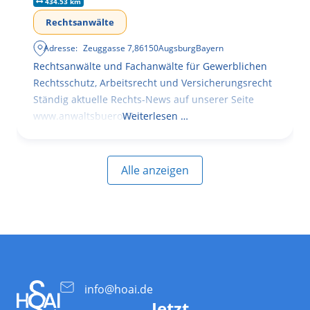
434.53 km
Rechtsanwälte
Adresse:
Zeuggasse 7
,
86150
Augsburg
Bayern
Rechtsanwälte und Fachanwälte für Gewerblichen
Rechtsschutz, Arbeitsrecht und Versicherungsrecht
Ständig aktuelle Rechts-News auf unserer Seite
www.anwaltsbuero47.de
Weiterlesen …
Alle anzeigen
info@hoai.de
Jetzt