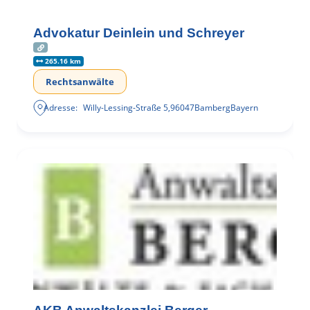
Advokatur Deinlein und Schreyer
265.16 km
Rechtsanwälte
Adresse:
Willy-Lessing-Straße 5
,
96047
Bamberg
Bayern