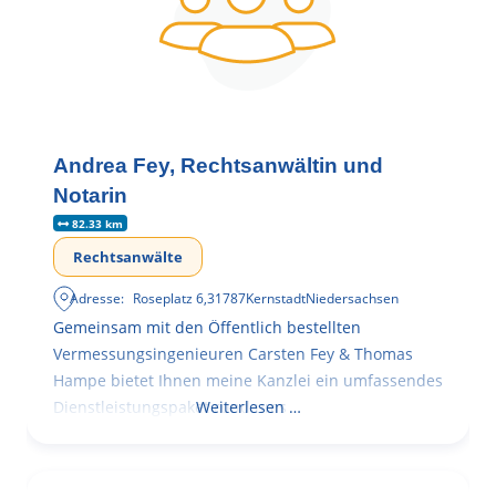
Andrea Fey, Rechtsanwältin und
Notarin
82.33 km
Rechtsanwälte
Adresse:
Roseplatz 6
,
31787
Kernstadt
Niedersachsen
Gemeinsam mit den Öffentlich bestellten
Vermessungsingenieuren Carsten Fey & Thomas
Hampe bietet Ihnen meine Kanzlei ein umfassendes
Dienstleistungspaket rund ums
Weiterlesen …