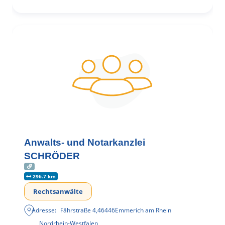
Anwalts- und Notarkanzlei
SCHRÖDER
296.7 km
Rechtsanwälte
Adresse:
Fährstraße 4
,
46446
Emmerich am Rhein
Nordrhein-Westfalen