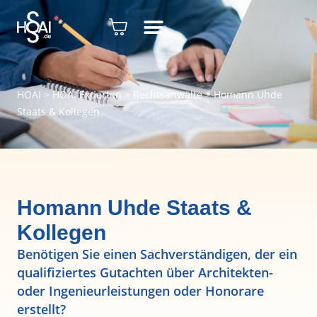
HOAI
>
HOAI Experten
>
Rechtsanwälte
>
Homann Uhde
Staats & Kollegen
Homann Uhde Staats &
Kollegen
Benötigen Sie einen Sachverständigen, der ein
qualifiziertes Gutachten über Architekten-
oder Ingenieurleistungen oder Honorare
erstellt?