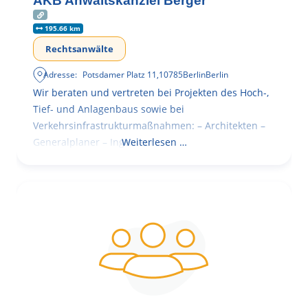
AKB Anwaltskanzlei Berger
195.66 km
Rechtsanwälte
Adresse:
Potsdamer Platz 11
,
10785
Berlin
Berlin
Wir beraten und vertreten bei Projekten des Hoch-,
Tief- und Anlagenbaus sowie bei
Verkehrsinfrastrukturmaßnahmen: – Architekten –
Generalplaner – Ingenieure
Weiterlesen …