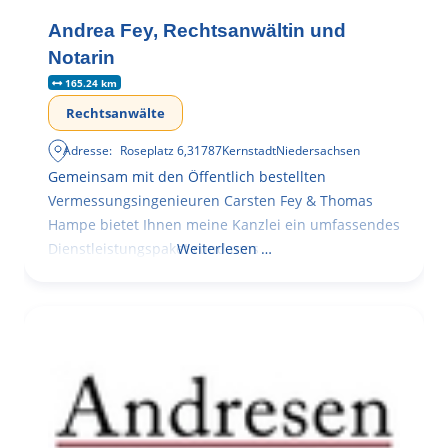
Andrea Fey, Rechtsanwältin und
Notarin
165.24 km
Rechtsanwälte
Adresse:
Roseplatz 6
,
31787
Kernstadt
Niedersachsen
Gemeinsam mit den Öffentlich bestellten
Vermessungsingenieuren Carsten Fey & Thomas
Hampe bietet Ihnen meine Kanzlei ein umfassendes
Dienstleistungspaket rund ums
Weiterlesen …