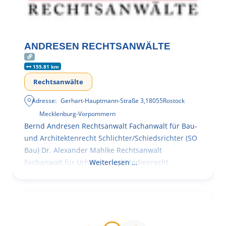
ANDRESEN RECHTSANWÄLTE
155.81 km
Rechtsanwälte
Adresse:
Gerhart-Hauptmann-Straße 3
,
18055
Rostock
Mecklenburg-Vorpommern
Bernd Andresen Rechtsanwalt Fachanwalt für Bau-
und Architektenrecht Schlichter/Schiedsrichter (SO
Bau) Dr. Alexander Mahlke Rechtsanwalt
Fachanwalt für Urheber- und Medienrecht
Weiterlesen …