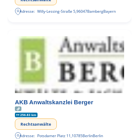
Adresse:
Willy-Lessing-Straße 5
,
96047
Bamberg
Bayern
AKB Anwaltskanzlei Berger
256.83 km
Rechtsanwälte
Adresse:
Potsdamer Platz 11
,
10785
Berlin
Berlin