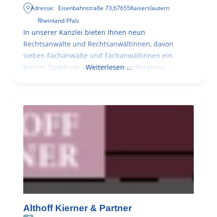
Adresse:
Eisenbahnstraße 73
,
67655
Kaiserslautern
Rheinland-Pfalz
In unserer Kanzlei bieten Ihnen neun
Rechtsanwälte und Rechtsanwältinnen, davon
sieben Fachanwälte und Fachanwältinnen ein
breites Spektrum an kompetenter Beratung
Weiterlesen …
Althoff Kierner & Partner