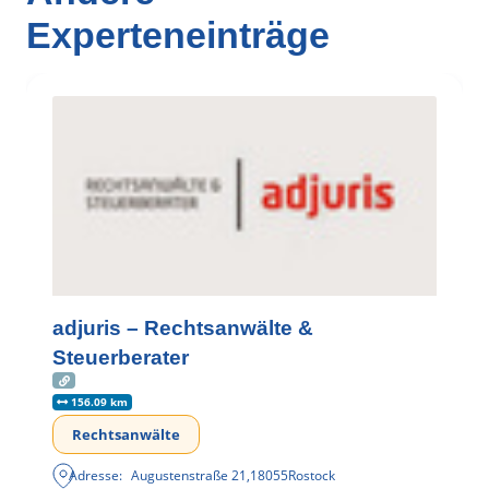
Experteneinträge
adjuris – Rechtsanwälte &
Steuerberater
156.09 km
Rechtsanwälte
Adresse:
Augustenstraße 21
,
18055
Rostock