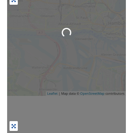
Wird geladen …
Leaflet
| Map data ©
OpenStreetMap
contributors