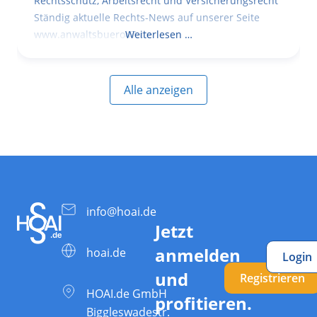
Rechtsschutz, Arbeitsrecht und Versicherungsrecht
Ständig aktuelle Rechts-News auf unserer Seite
www.anwaltsbuero47.de
Weiterlesen …
Alle anzeigen
info@hoai.de
Jetzt
anmelden
hoai.de
Login
und
Registrieren
HOAI.de GmbH
profitieren.
Biggleswadestr.