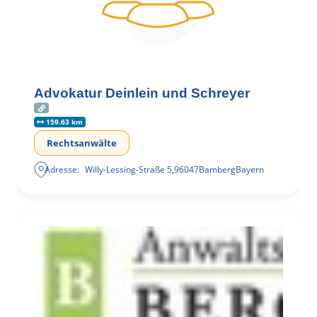
Advokatur Deinlein und Schreyer
159.63 km
Rechtsanwälte
Adresse:
Willy-Lessing-Straße 5
,
96047
Bamberg
Bayern