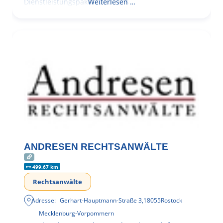
Dienstleistungspaket rund ums
Weiterlesen …
ANDRESEN RECHTSANWÄLTE
499.67 km
Rechtsanwälte
Adresse:
Gerhart-Hauptmann-Straße 3
,
18055
Rostock
Mecklenburg-Vorpommern