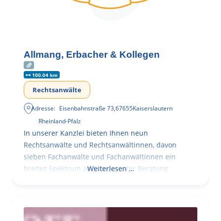
Allmang, Erbacher & Kollegen
100.04 km
Rechtsanwälte
Adresse:
Eisenbahnstraße 73
,
67655
Kaiserslautern
Rheinland-Pfalz
In unserer Kanzlei bieten Ihnen neun
Rechtsanwälte und Rechtsanwältinnen, davon
sieben Fachanwälte und Fachanwältinnen ein
breites Spektrum an kompetenter Beratung
Weiterlesen …