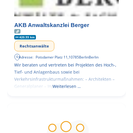
AKB Anwaltskanzlei Berger
420.55 km
Rechtsanwälte
Adresse:
Potsdamer Platz 11
,
10785
Berlin
Berlin
Wir beraten und vertreten bei Projekten des Hoch-,
Tief- und Anlagenbaus sowie bei
Verkehrsinfrastrukturmaßnahmen: – Architekten –
Generalplaner – Ingenieure
Weiterlesen …