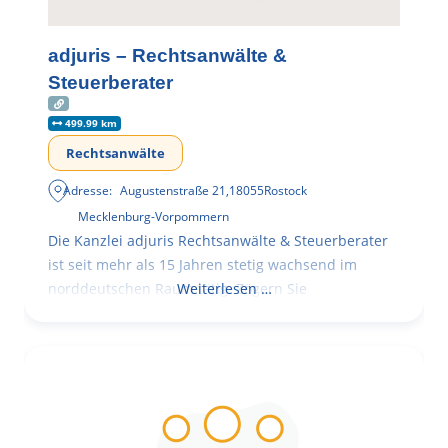
adjuris – Rechtsanwälte &
Steuerberater
499.99 km
Rechtsanwälte
Adresse:
Augustenstraße 21
,
18055
Rostock
Mecklenburg-Vorpommern
Die Kanzlei adjuris Rechtsanwälte & Steuerberater
ist seit mehr als 15 Jahren stetig wachsend im
norddeutschen Raum tätig. Zögern Sie
Weiterlesen …