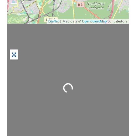
Leaflet
| Map data ©
OpenStreetMap
contributors
Wird geladen …