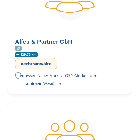
Alfes & Partner GbR
129.79 km
Rechtsanwälte
Adresse:
Neuer Markt 7
,
53340
Meckenheim
Nordrhein-Westfalen