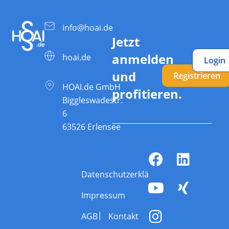
info@hoai.de
Jetzt
anmelden
hoai.de
Login
und
Registrieren
HOAI.de GmbH
profitieren.
Biggleswadestr.
6
63526 Erlensee
Datenschutzerklärung
Impressum
AGB
Kontakt