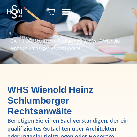
HOAI
>
HOAI Experten
>
Rechtsanwälte
>
WHS Wienold
Heinz Schlumberger Rechtsanwälte
WHS Wienold Heinz
Schlumberger
Rechtsanwälte
Benötigen Sie einen Sachverständigen, der ein
qualifiziertes Gutachten über Architekten-
oder Ingenieurleistungen oder Honorare