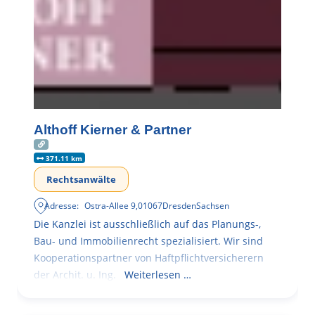
Althoff Kierner & Partner
371.11 km
Rechtsanwälte
Adresse:
Ostra-Allee 9
,
01067
Dresden
Sachsen
Die Kanzlei ist ausschließlich auf das Planungs-,
Bau- und Immobilienrecht spezialisiert. Wir sind
Kooperationspartner von Haftpflichtversicherern
der Archit. u. Ing.
Weiterlesen …