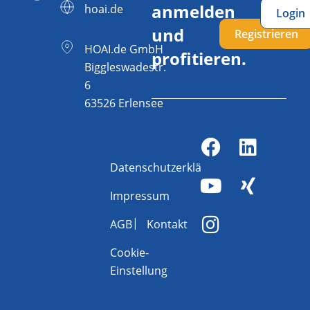
anmelden
hoai.de
Login
und
Registrieren
HOAI.de GmbH
profitieren.
Biggleswadestr.
6
63526 Erlensee
Datenschutzerklärung
Impressum
AGB
Kontakt
Cookie-
Einstellung