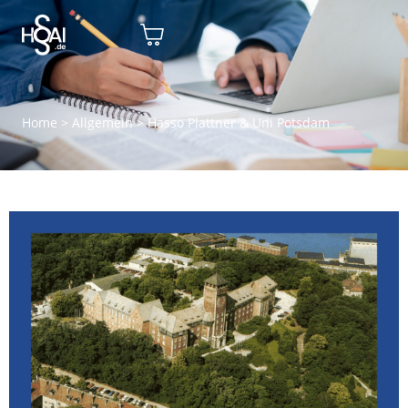
Home
>
Allgemein
>
Hasso Plattner & Uni Potsdam