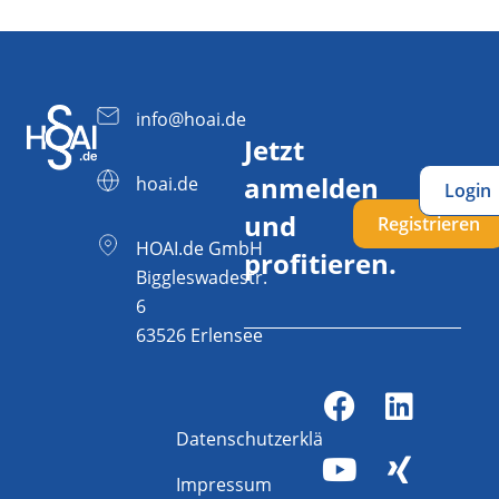
info@hoai.de
Jetzt
anmelden
hoai.de
Login
und
Registrieren
HOAI.de GmbH
profitieren.
Biggleswadestr.
6
63526 Erlensee
Datenschutzerklärung
Impressum