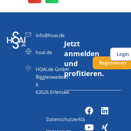
info@hoai.de
Jetzt
anmelden
hoai.de
Login
und
Registrieren
HOAI.de GmbH
profitieren.
Biggleswadestr.
6
63526 Erlensee
Datenschutzerklärung