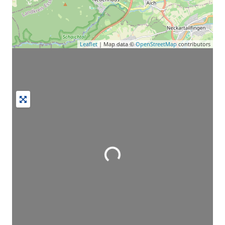
Leaflet
| Map data ©
OpenStreetMap
contributors
Wird geladen …