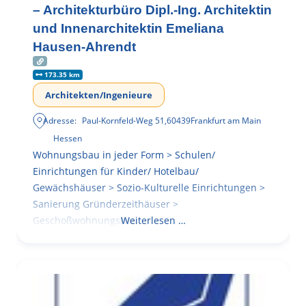
– Architekturbüro Dipl.-Ing. Architektin
und Innenarchitektin Emeliana
Hausen-Ahrendt
173.35 km
Architekten/Ingenieure
Adresse:
Paul-Kornfeld-Weg 51
,
60439
Frankfurt am Main
Hessen
Wohnungsbau in jeder Form > Schulen/
Einrichtungen für Kinder/ Hotelbau/
Gewächshäuser > Sozio-Kulturelle Einrichtungen >
Sanierung Gründerzeithäuser >
Geschoßwohnungsbau
Weiterlesen …