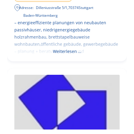
Adresse:
Dilleniusstraße 5/1
,
70374
Stuttgart
Baden-Württemberg
– energieeffiziente planungen von neubauten
passivhäuser, niedrigenergiegebäude
holzrahmenbau, brettstapelbauweise
wohnbauten,öffentliche gebäude, gewerbegebäude
– planung + beratung bei an – und
Weiterlesen …