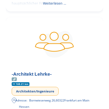
hauptsächlicher Fokus in der
Weiterlesen …
-Architekt Lehrke-
168.21 km
Architekten/Ingenieure
Adresse:
Bornwiesenweg 26
,
60322
Frankfurt am Main
Hessen