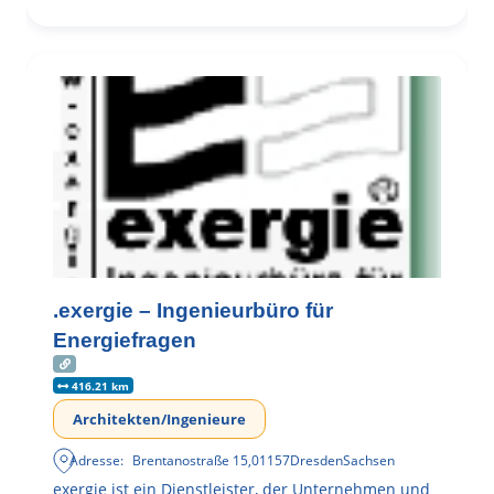
.exergie – Ingenieurbüro für
Energiefragen
416.21 km
Architekten/Ingenieure
Adresse:
Brentanostraße 15
,
01157
Dresden
Sachsen
exergie ist ein Dienstleister, der Unternehmen und