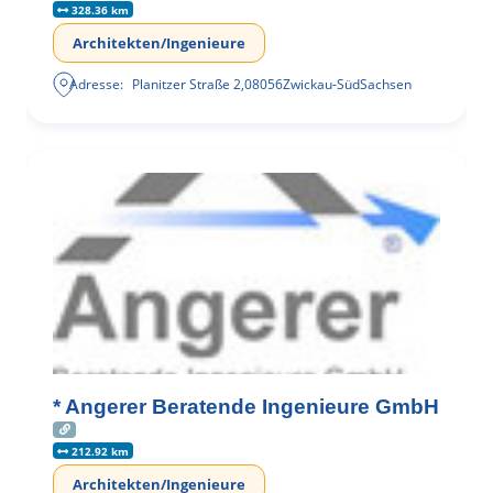
328.36 km
Architekten/Ingenieure
Adresse:
Planitzer Straße 2
,
08056
Zwickau-Süd
Sachsen
* Angerer Beratende Ingenieure GmbH
212.92 km
Architekten/Ingenieure