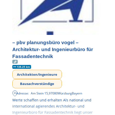
– pbv planungsbüro vogel –
Architektur- und Ingenieurbüro für
Fassadentechnik
138.25 km
Architekten/Ingenieure
Bausachverständige
Adresse:
Am Stein 15
,
97080
Würzburg
Bayern
Werte schaffen und erhalten Als national und
international agierendes Architektur- und
Ingenieurbüro für Fassadentechnik liegt unser