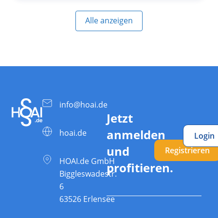
Alle anzeigen
info@hoai.de
Jetzt
anmelden
hoai.de
Login
und
Registrieren
HOAI.de GmbH
profitieren.
Biggleswadestr.
6
63526 Erlensee