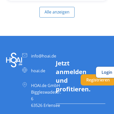
Alle anzeigen
info@hoai.de
Jetzt
anmelden
hoai.de
Login
und
Registrieren
HOAI.de GmbH
profitieren.
Biggleswadestr.
6
63526 Erlensee