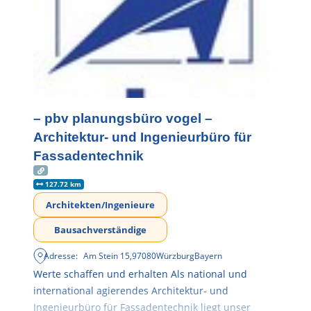
– pbv planungsbüro vogel –
Architektur- und Ingenieurbüro für
Fassadentechnik
127.72 km
Architekten/Ingenieure
Bausachverständige
Adresse:
Am Stein 15
,
97080
Würzburg
Bayern
Werte schaffen und erhalten Als national und
international agierendes Architektur- und
Ingenieurbüro für Fassadentechnik liegt unser