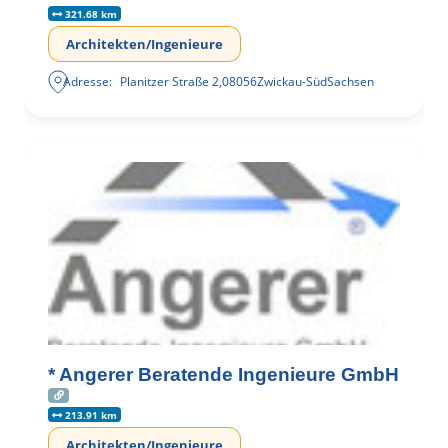
321.68 km
Architekten/Ingenieure
Adresse:
Planitzer Straße 2
,
08056
Zwickau-Süd
Sachsen
* Angerer Beratende Ingenieure GmbH
213.91 km
Architekten/Ingenieure