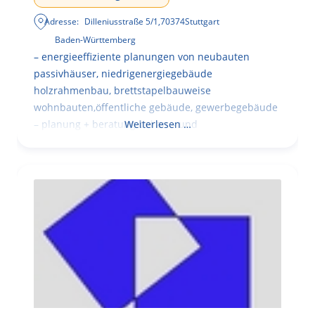
Adresse:
Dilleniusstraße 5/1
,
70374
Stuttgart
Baden-Württemberg
– energieeffiziente planungen von neubauten
passivhäuser, niedrigenergiegebäude
holzrahmenbau, brettstapelbauweise
wohnbauten,öffentliche gebäude, gewerbegebäude
– planung + beratung bei an – und
Weiterlesen …