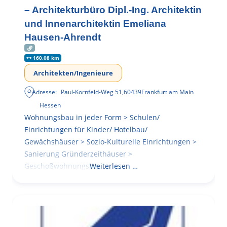
– Architekturbüro Dipl.-Ing. Architektin
und Innenarchitektin Emeliana
Hausen-Ahrendt
160.08 km
Architekten/Ingenieure
Adresse:
Paul-Kornfeld-Weg 51
,
60439
Frankfurt am Main
Hessen
Wohnungsbau in jeder Form > Schulen/
Einrichtungen für Kinder/ Hotelbau/
Gewächshäuser > Sozio-Kulturelle Einrichtungen >
Sanierung Gründerzeithäuser >
Geschoßwohnungsbau
Weiterlesen …