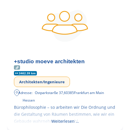
+studio moeve architekten
3462.39 km
Architekten/Ingenieure
Adresse:
Ostparkstarße 37
,
60385
Frankfurt am Main
Hessen
Bürophilosophie – so arbeiten wir Die Ordnung und
die Gestaltung von Räumen bestimmen, wie wir ein
Gebäude wahrnehmen, wie wohl
Weiterlesen …