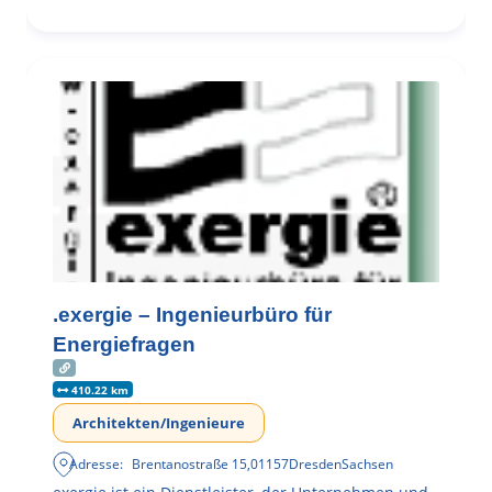
.exergie – Ingenieurbüro für
Energiefragen
410.22 km
Architekten/Ingenieure
Adresse:
Brentanostraße 15
,
01157
Dresden
Sachsen