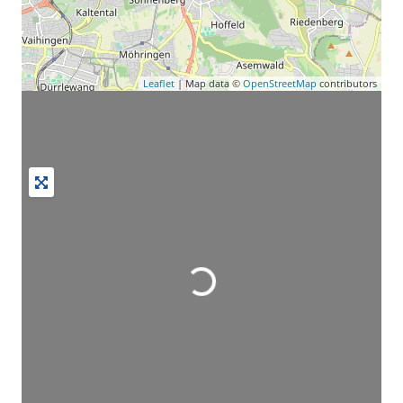
Leaflet
| Map data ©
OpenStreetMap
contributors
Wird geladen …