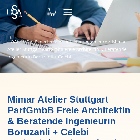
HOAI
>
HOAI Experten
>
Architekten/Ingenieure
>
Mimar
Atelier Stuttgart PartGmbB Freie Architektin & Beratende
Ingenieurin Boruzanli + Celebi
Mimar Atelier Stuttgart
PartGmbB Freie Architektin
& Beratende Ingenieurin
Boruzanli + Celebi