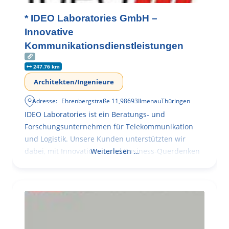
* IDEO Laboratories GmbH –
Innovative
Kommunikationsdienstleistungen
247.76 km
Architekten/Ingenieure
Adresse:
Ehrenbergstraße 11
,
98693
Ilmenau
Thüringen
IDEO Laboratories ist ein Beratungs- und
Forschungsunternehmen für Telekommunikation
und Logistik. Unsere Kunden unterstützten wir
dabei, mit Innovationen und Business-Querdenken
Weiterlesen …