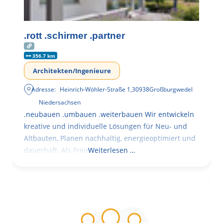
.rott .schirmer .partner
356.7 km
Architekten/Ingenieure
Adresse:
Heinrich-Wöhler-Straße 1
,
30938
Großburgwedel
Niedersachsen
.neubauen .umbauen .weiterbauen Wir entwickeln
kreative und individuelle Lösungen für Neu- und
Altbauten, Planen nachhaltig, energieoptimiert und
dauerhaft. Als Freie
Weiterlesen …