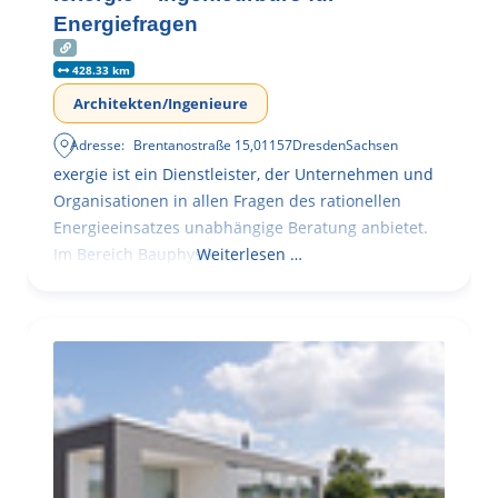
Energiefragen
428.33 km
Architekten/Ingenieure
Adresse:
Brentanostraße 15
,
01157
Dresden
Sachsen
exergie ist ein Dienstleister, der Unternehmen und
Organisationen in allen Fragen des rationellen
Energieeinsatzes unabhängige Beratung anbietet.
Im Bereich Bauphysik
Weiterlesen …