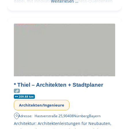
dabei, mit Innovationen und Business-Querdenken
Weiterlesen …
* Thiel – Architekten + Stadtplaner
209.88 km
Architekten/Ingenieure
Adresse:
Hastverstraße 25
,
90408
Nürnberg
Bayern
Architektur: Architektenleistungen für Neubauten,