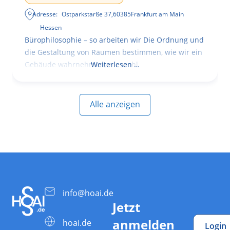
Adresse:
Ostparkstarße 37
,
60385
Frankfurt am Main
Hessen
Bürophilosophie – so arbeiten wir Die Ordnung und
die Gestaltung von Räumen bestimmen, wie wir ein
Gebäude wahrnehmen, wie wohl
Weiterlesen …
Alle anzeigen
info@hoai.de
Jetzt
anmelden
hoai.de
Login