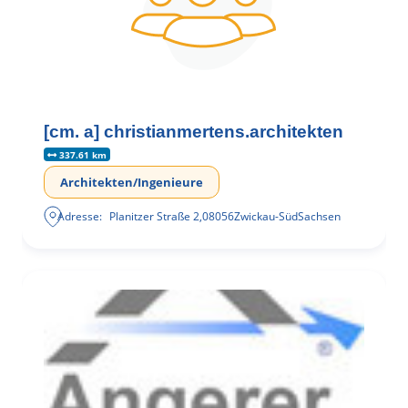
[cm. a] christianmertens.architekten
337.61 km
Architekten/Ingenieure
Adresse:
Planitzer Straße 2
,
08056
Zwickau-Süd
Sachsen