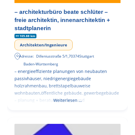
– architekturbüro beate schlüter –
freie architektin, innenarchitektin +
stadtplanerin
105.88 km
Architekten/Ingenieure
Adresse:
Dilleniusstraße 5/1
,
70374
Stuttgart
Baden-Württemberg
– energieeffiziente planungen von neubauten
passivhäuser, niedrigenergiegebäude
holzrahmenbau, brettstapelbauweise
wohnbauten,öffentliche gebäude, gewerbegebäude
– planung + beratung bei an – und
Weiterlesen …