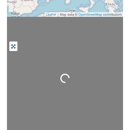
Leaflet
| Map data ©
OpenStreetMap
contributors
Wird geladen …