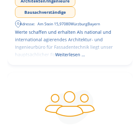
Architekten/Ingenieure
Bausachverständige
Adresse:
Am Stein 15
,
97080
Würzburg
Bayern
Werte schaffen und erhalten Als national und
international agierendes Architektur- und
Ingenieurbüro für Fassadentechnik liegt unser
hauptsächlicher Fokus in der
Weiterlesen …