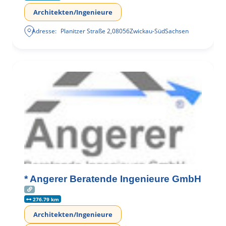
Architekten/Ingenieure
Adresse:
Planitzer Straße 2
,
08056
Zwickau-Süd
Sachsen
* Angerer Beratende Ingenieure GmbH
276.79 km
Architekten/Ingenieure