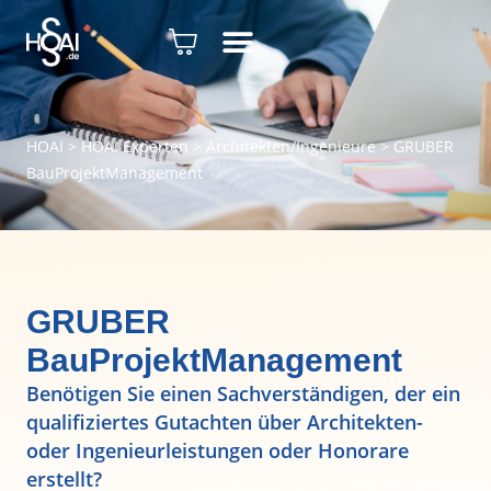
HOAI
>
HOAI Experten
>
Architekten/Ingenieure
>
GRUBER
BauProjektManagement
GRUBER
BauProjektManagement
Benötigen Sie einen Sachverständigen, der ein
qualifiziertes Gutachten über Architekten-
oder Ingenieurleistungen oder Honorare
erstellt?