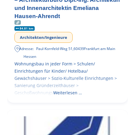
und Innenarchitektin Emeliana
Hausen-Ahrendt
84.81 km
Architekten/Ingenieure
Adresse:
Paul-Kornfeld-Weg 51
,
60439
Frankfurt am Main
Hessen
Wohnungsbau in jeder Form > Schulen/
Einrichtungen für Kinder/ Hotelbau/
Gewächshäuser > Sozio-Kulturelle Einrichtungen >
Sanierung Gründerzeithäuser >
Geschoßwohnungsbau
Weiterlesen …