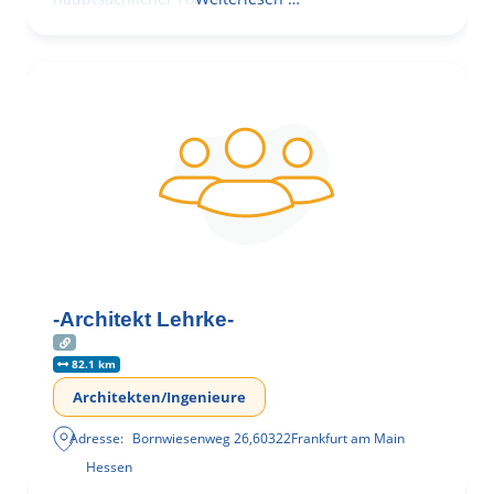
-Architekt Lehrke-
82.1 km
Architekten/Ingenieure
Adresse:
Bornwiesenweg 26
,
60322
Frankfurt am Main
Hessen