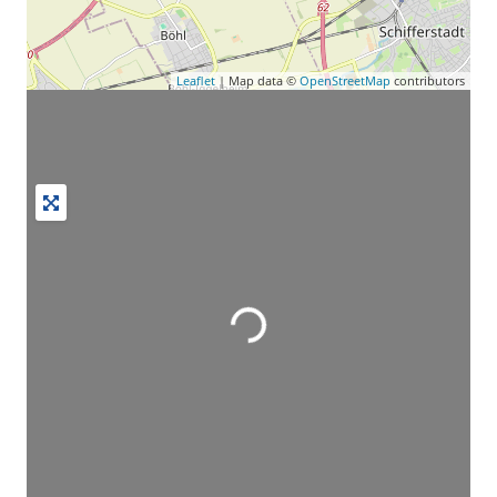
Leaflet
| Map data ©
OpenStreetMap
contributors
Wird geladen …