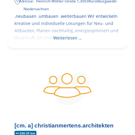
Adresse:
Heinrich-Wöhler-Straße 1
,
30938
Großburgwedel
Niedersachsen
.neubauen .umbauen .weiterbauen Wir entwickeln
kreative und individuelle Lösungen für Neu- und
Altbauten, Planen nachhaltig, energieoptimiert und
dauerhaft. Als Freie
Weiterlesen …
[cm. a] christianmertens.architekten
330.35 km