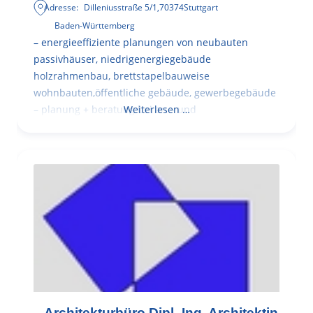
Adresse:
Dilleniusstraße 5/1
,
70374
Stuttgart
Baden-Württemberg
– energieeffiziente planungen von neubauten
passivhäuser, niedrigenergiegebäude
holzrahmenbau, brettstapelbauweise
wohnbauten,öffentliche gebäude, gewerbegebäude
– planung + beratung bei an – und
Weiterlesen …
– Architekturbüro Dipl.-Ing. Architektin