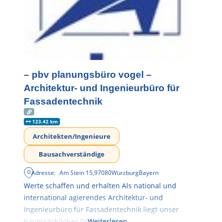
– pbv planungsbüro vogel –
Architektur- und Ingenieurbüro für
Fassadentechnik
123.42 km
Architekten/Ingenieure
Bausachverständige
Adresse:
Am Stein 15
,
97080
Würzburg
Bayern
Werte schaffen und erhalten Als national und
international agierendes Architektur- und
Ingenieurbüro für Fassadentechnik liegt unser
hauptsächlicher Fokus in der
Weiterlesen …