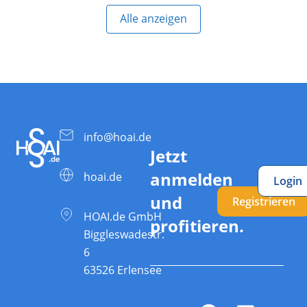
Alle anzeigen
info@hoai.de
Jetzt
anmelden
hoai.de
Login
und
Registrieren
HOAI.de GmbH
profitieren.
Biggleswadestr.
6
63526 Erlensee