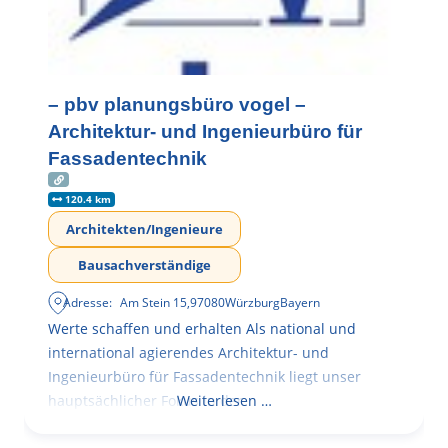
– pbv planungsbüro vogel –
Architektur- und Ingenieurbüro für
Fassadentechnik
120.4 km
Architekten/Ingenieure
Bausachverständige
Adresse:
Am Stein 15
,
97080
Würzburg
Bayern
Werte schaffen und erhalten Als national und
international agierendes Architektur- und
Ingenieurbüro für Fassadentechnik liegt unser
hauptsächlicher Fokus in der
Weiterlesen …