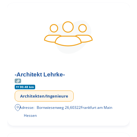
-Architekt Lehrke-
90.48 km
Architekten/Ingenieure
Adresse:
Bornwiesenweg 26
,
60322
Frankfurt am Main
Hessen