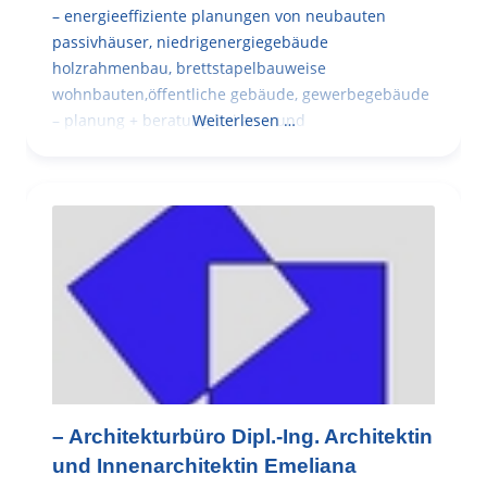
– energieeffiziente planungen von neubauten
passivhäuser, niedrigenergiegebäude
holzrahmenbau, brettstapelbauweise
wohnbauten,öffentliche gebäude, gewerbegebäude
– planung + beratung bei an – und
Weiterlesen …
– Architekturbüro Dipl.-Ing. Architektin
und Innenarchitektin Emeliana