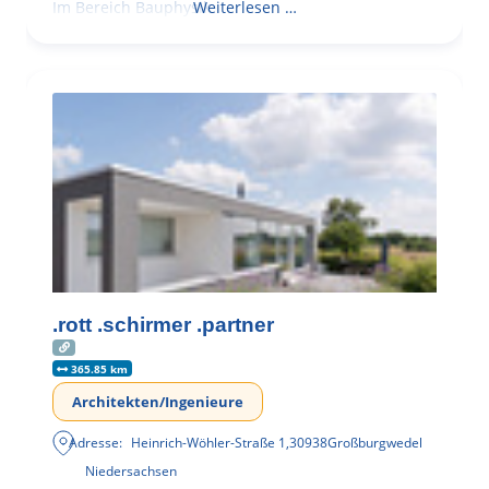
Im Bereich Bauphysik
Weiterlesen …
.rott .schirmer .partner
365.85 km
Architekten/Ingenieure
Adresse:
Heinrich-Wöhler-Straße 1
,
30938
Großburgwedel
Niedersachsen