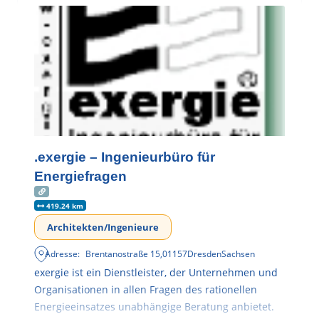
.exergie – Ingenieurbüro für
Energiefragen
419.24 km
Architekten/Ingenieure
Adresse:
Brentanostraße 15
,
01157
Dresden
Sachsen
exergie ist ein Dienstleister, der Unternehmen und
Organisationen in allen Fragen des rationellen
Energieeinsatzes unabhängige Beratung anbietet.