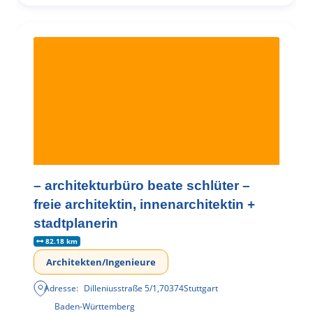
– architekturbüro beate schlüter –
freie architektin, innenarchitektin +
stadtplanerin
82.18 km
Architekten/Ingenieure
Adresse:
Dilleniusstraße 5/1
,
70374
Stuttgart
Baden-Württemberg