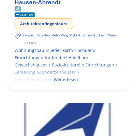
Hausen-Ahrendt
93.81 km
Architekten/Ingenieure
Adresse:
Paul-Kornfeld-Weg 51
,
60439
Frankfurt am Main
Hessen
Wohnungsbau in jeder Form > Schulen/
Einrichtungen für Kinder/ Hotelbau/
Gewächshäuser > Sozio-Kulturelle Einrichtungen >
Sanierung Gründerzeithäuser >
Geschoßwohnungsbau
Weiterlesen …