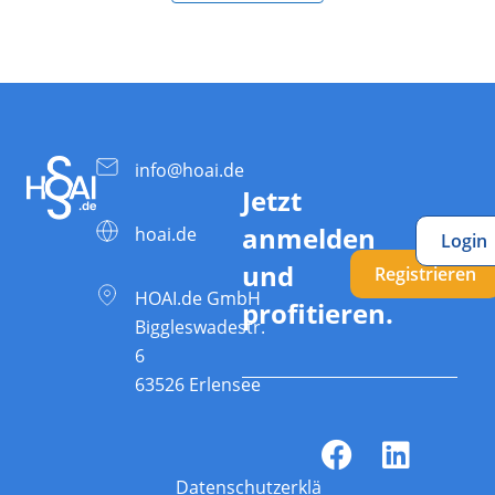
info@hoai.de
Jetzt
anmelden
hoai.de
Login
und
Registrieren
HOAI.de GmbH
profitieren.
Biggleswadestr.
6
63526 Erlensee
Datenschutzerklärung