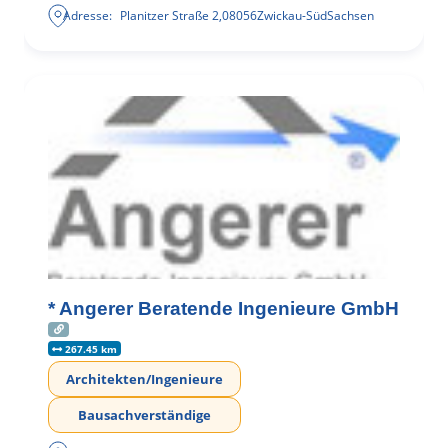
Adresse:
Planitzer Straße 2
,
08056
Zwickau-Süd
Sachsen
* Angerer Beratende Ingenieure GmbH
267.45 km
Architekten/Ingenieure
Bausachverständige