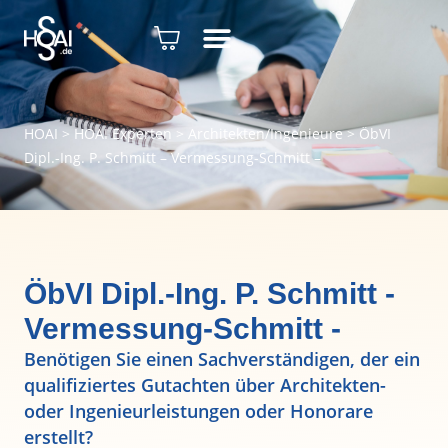
HOAI
>
HOAI Experten
>
Architekten/Ingenieure
>
ÖbVI
Dipl.-Ing. P. Schmitt – Vermessung-Schmitt –
ÖbVI Dipl.-Ing. P. Schmitt -
Vermessung-Schmitt -
Benötigen Sie einen Sachverständigen, der ein
qualifiziertes Gutachten über Architekten-
oder Ingenieurleistungen oder Honorare
erstellt?