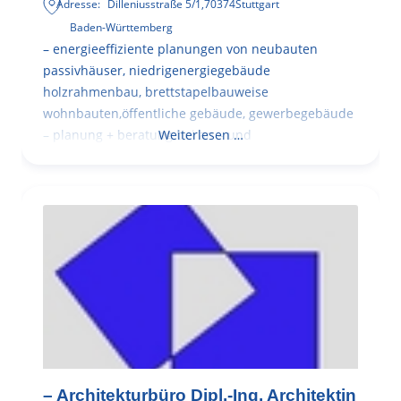
Adresse:
Dilleniusstraße 5/1
,
70374
Stuttgart
Baden-Württemberg
– energieeffiziente planungen von neubauten
passivhäuser, niedrigenergiegebäude
holzrahmenbau, brettstapelbauweise
wohnbauten,öffentliche gebäude, gewerbegebäude
– planung + beratung bei an – und
Weiterlesen …
– Architekturbüro Dipl.-Ing. Architektin