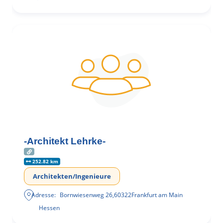
-Architekt Lehrke-
252.82 km
Architekten/Ingenieure
Adresse:
Bornwiesenweg 26
,
60322
Frankfurt am Main
Hessen