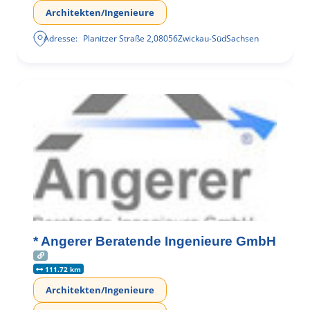
Architekten/Ingenieure
Adresse:
Planitzer Straße 2
,
08056
Zwickau-Süd
Sachsen
* Angerer Beratende Ingenieure GmbH
111.72 km
Architekten/Ingenieure