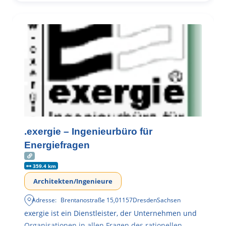
.exergie – Ingenieurbüro für
Energiefragen
359.4 km
Architekten/Ingenieure
Adresse:
Brentanostraße 15
,
01157
Dresden
Sachsen
exergie ist ein Dienstleister, der Unternehmen und
Organisationen in allen Fragen des rationellen