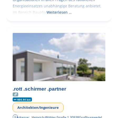
Energieeinsatzes unabhängige Beratung anbietet.
Im Bereich Bauphysik
Weiterlesen …
.rott .schirmer .partner
464.44 km
Architekten/Ingenieure
Adresse:
Heinrich-Wöhler-Straße 1
,
30938
Großburgwedel