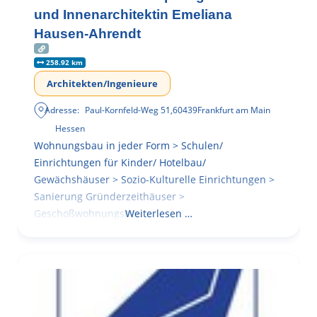
und Innenarchitektin Emeliana
Hausen-Ahrendt
258.92 km
Architekten/Ingenieure
Adresse:
Paul-Kornfeld-Weg 51
,
60439
Frankfurt am Main
Hessen
Wohnungsbau in jeder Form > Schulen/
Einrichtungen für Kinder/ Hotelbau/
Gewächshäuser > Sozio-Kulturelle Einrichtungen >
Sanierung Gründerzeithäuser >
Geschoßwohnungsbau
Weiterlesen …