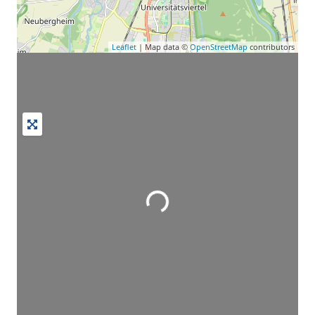
Leaflet
| Map data ©
OpenStreetMap
contributors
Wird geladen …