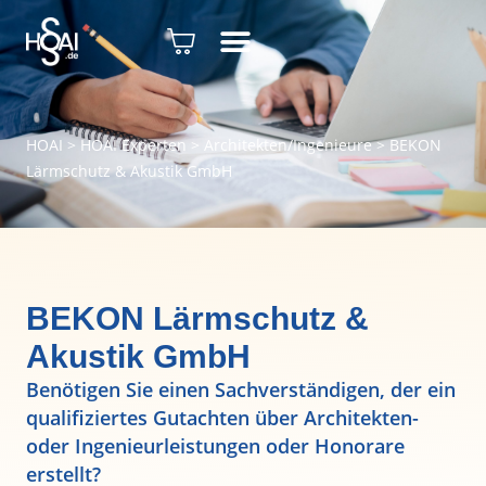
HOAI
>
HOAI Experten
>
Architekten/Ingenieure
>
BEKON
Lärmschutz & Akustik GmbH
BEKON Lärmschutz &
Akustik GmbH
Benötigen Sie einen Sachverständigen, der ein
qualifiziertes Gutachten über Architekten-
oder Ingenieurleistungen oder Honorare
erstellt?