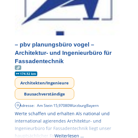
– pbv planungsbüro vogel –
Architektur- und Ingenieurbüro für
Fassadentechnik
174.52 km
Architekten/Ingenieure
Bausachverständige
Adresse:
Am Stein 15
,
97080
Würzburg
Bayern
Werte schaffen und erhalten Als national und
international agierendes Architektur- und
Ingenieurbüro für Fassadentechnik liegt unser
hauptsächlicher Fokus in der
Weiterlesen …