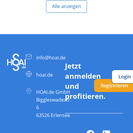
Alle anzeigen
info@hoai.de
Jetzt
anmelden
hoai.de
Login
und
Registrieren
HOAI.de GmbH
profitieren.
Biggleswadestr.
6
63526 Erlensee