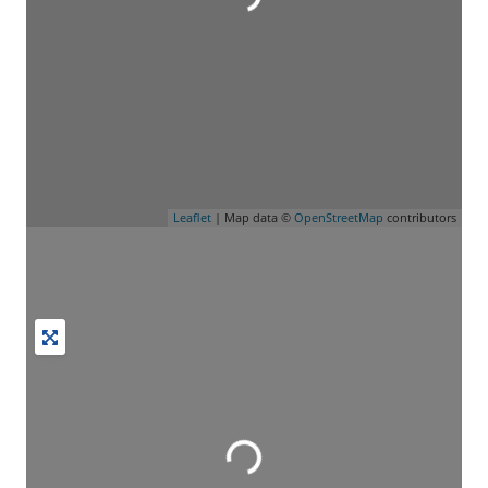
Leaflet
| Map data ©
OpenStreetMap
contributors
Wird geladen …