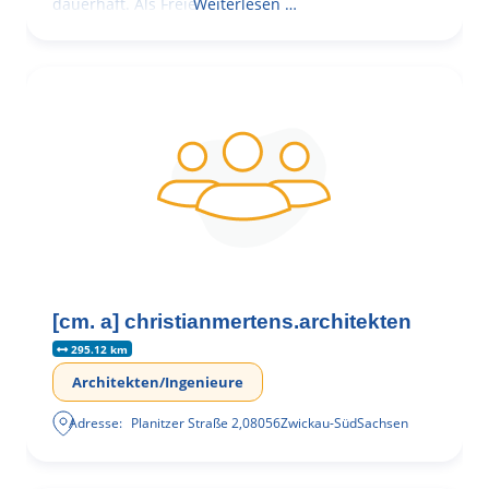
dauerhaft. Als Freie
Weiterlesen …
[cm. a] christianmertens.architekten
295.12 km
Architekten/Ingenieure
Adresse:
Planitzer Straße 2
,
08056
Zwickau-Süd
Sachsen