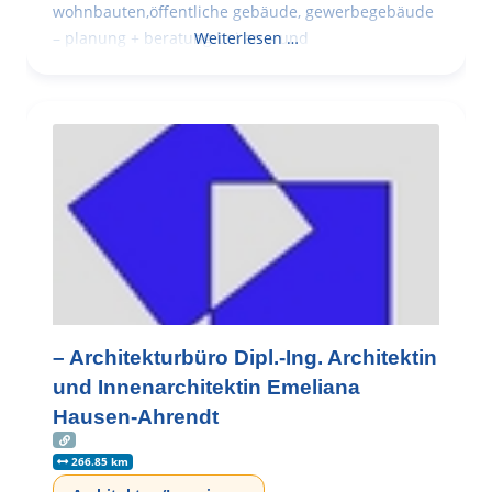
wohnbauten,öffentliche gebäude, gewerbegebäude
– planung + beratung bei an – und
Weiterlesen …
– Architekturbüro Dipl.-Ing. Architektin
und Innenarchitektin Emeliana
Hausen-Ahrendt
266.85 km