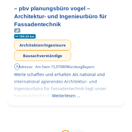
– pbv planungsbüro vogel –
Architektur- und Ingenieurbüro für
Fassadentechnik
184.24 km
Architekten/Ingenieure
Bausachverständige
Adresse:
Am Stein 15
,
97080
Würzburg
Bayern
Werte schaffen und erhalten Als national und
international agierendes Architektur- und
Ingenieurbüro für Fassadentechnik liegt unser
hauptsächlicher Fokus in der
Weiterlesen …