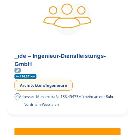
_ide – Ingenieur-Dienstleistungs-
GmbH
454.37 km
Architekten/Ingenieure
Adresse:
Mühlenstraße 183
,
45473
Mülheim an der Ruhr
Nordrhein-Westfalen