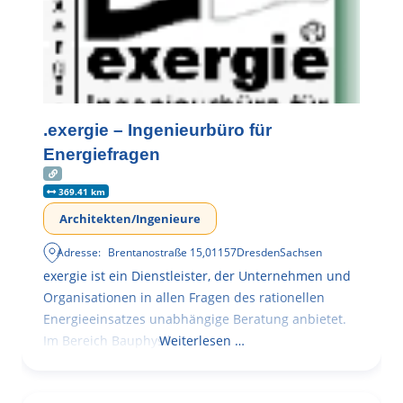
.exergie – Ingenieurbüro für
Energiefragen
369.41 km
Architekten/Ingenieure
Adresse:
Brentanostraße 15
,
01157
Dresden
Sachsen
exergie ist ein Dienstleister, der Unternehmen und
Organisationen in allen Fragen des rationellen
Energieeinsatzes unabhängige Beratung anbietet.
Im Bereich Bauphysik
Weiterlesen …