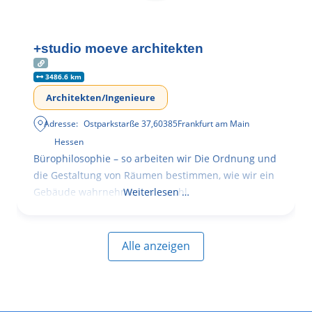
+studio moeve architekten
3486.6 km
Architekten/Ingenieure
Adresse:
Ostparkstarße 37
,
60385
Frankfurt am Main
Hessen
Bürophilosophie – so arbeiten wir Die Ordnung und
die Gestaltung von Räumen bestimmen, wie wir ein
Gebäude wahrnehmen, wie wohl
Weiterlesen …
Alle anzeigen