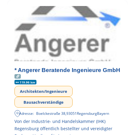
* Angerer Beratende Ingenieure GmbH
119.96 km
Architekten/Ingenieure
Bausachverständige
Adresse:
Boelckestraße 38
,
93051
Regensburg
Bayern
Von der Industrie- und Handelskammer (IHK)
Regensburg öffentlich bestellter und vereidigter