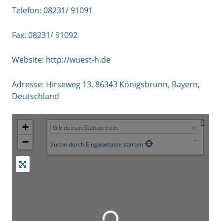
Telefon:
08231/ 91091
Fax: 08231/ 91092
Website:
http://wuest-h.de
Adresse:
Hirseweg 13
,
86343
Königsbrunn
,
Bayern
,
Deutschland
+
−
Suche durch Eingabetaste starten
Wird geladen …