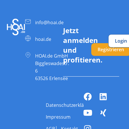
info@hoai.de
Jetzt
anmelden
hoai.de
Login
und
Registrieren
HOAI.de GmbH
profitieren.
Biggleswadestr.
6
63526 Erlensee
Datenschutzerklärung
Impressum
AGB
Kontakt