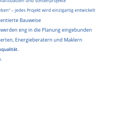
chaftsbauten und Sonderprojekte
ben“ – jedes Projekt wird einzigartig entwickelt
ientierte Bauweise
werden eng in die Planung eingebunden
rten, Energieberatern und Maklern
squalität.
n.