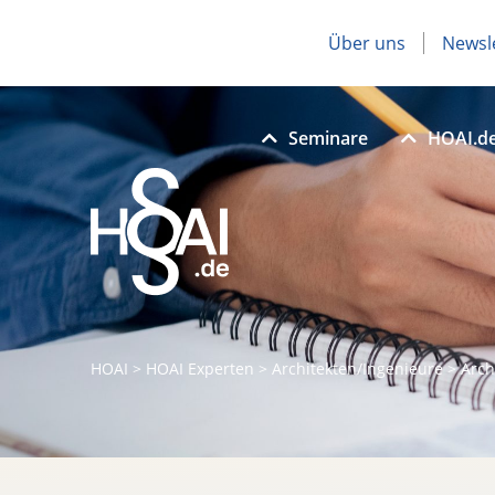
Über uns
Newsl
Seminare
HOAI.d
HOAI
>
HOAI Experten
>
Architekten/Ingenieure
>
Arch