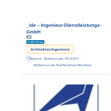
_ide – Ingenieur-Dienstleistungs-
GmbH
457.25 km
Architekten/Ingenieure
Adresse:
Mühlenstraße 183
,
45473
Mülheim an der Ruhr
Nordrhein-Westfalen