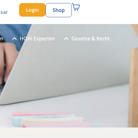
Login
Shop
ssar
um
HOAI Experten
Gesetze & Recht