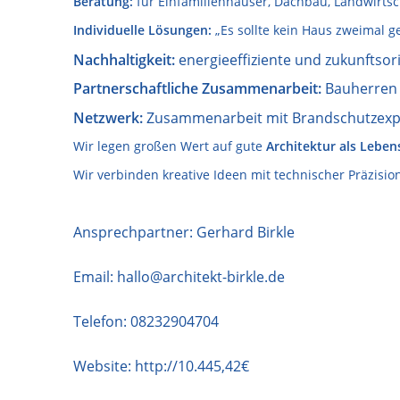
Beratung:
für Einfamilienhäuser, Dachbau, Landwirts
Individuelle Lösungen:
„Es sollte kein Haus zweimal ge
Nachhaltigkeit:
energieeffiziente und zukunftsor
Partnerschaftliche Zusammenarbeit:
Bauherren 
Netzwerk:
Zusammenarbeit mit Brandschutzexpe
Wir legen großen Wert auf gute
Architektur als Leben
Wir verbinden kreative Ideen mit technischer Präzisio
Ansprechpartner: Gerhard Birkle
Email:
hallo@architekt-birkle.de
Telefon:
08232904704
Website:
http://10.445,42€