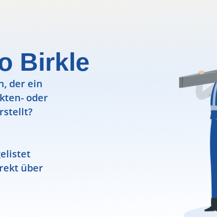
o Birkle
, der ein
ekten- oder
rstellt?
elistet
rekt über