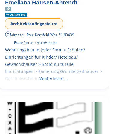
Emeliana Hausen-Ahrendt
269.89 km
Architekten/Ingenieure
Adresse:
Paul-Kornfeld-Weg 51
,
60439
Frankfurt am Main
Hessen
Wohnungsbau in jeder Form > Schulen/
Einrichtungen für Kinder/ Hotelbau/
Gewächshäuser > Sozio-Kulturelle
Einrichtungen > Sanierung Gründerzeithäuser >
Geschoßwohnungsbau
Weiterlesen …