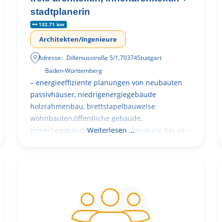
stadtplanerin
132.71 km
Architekten/Ingenieure
Adresse:
Dilleniusstraße 5/1
,
70374
Stuttgart
Baden-Württemberg
– energieeffiziente planungen von neubauten
passivhäuser, niedrigenergiegebäude
holzrahmenbau, brettstapelbauweise
wohnbauten,öffentliche gebäude,
gewerbegebäude – planung + beratung bei an –
Weiterlesen …
und