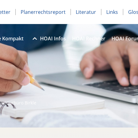
etter
Planerrechtsreport
Literatur
Links
Glo
e Kompakt
HOAI Infos
HOAI Rechner
HOAI For
itekturbüro Birkle