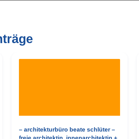
nträge
– architekturbüro beate schlüter –
freie architektin, innenarchitektin +