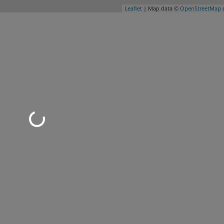
Leaflet
| Map data ©
OpenStreetMap
c
d geladen …