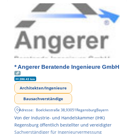
* Angerer Beratende Ingenieure GmbH
286.43 km
Architekten/Ingenieure
Bausachverständige
Adresse:
Boelckestraße 38
,
93051
Regensburg
Bayern
Von der Industrie- und Handelskammer (IHK)
Regensburg öffentlich bestellter und vereidigter
Sachverständiger für Ingenieurvermessung