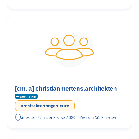
[cm. a] christianmertens.architekten
360.44 km
Architekten/Ingenieure
Adresse:
Planitzer Straße 2
,
08056
Zwickau-Süd
Sachsen