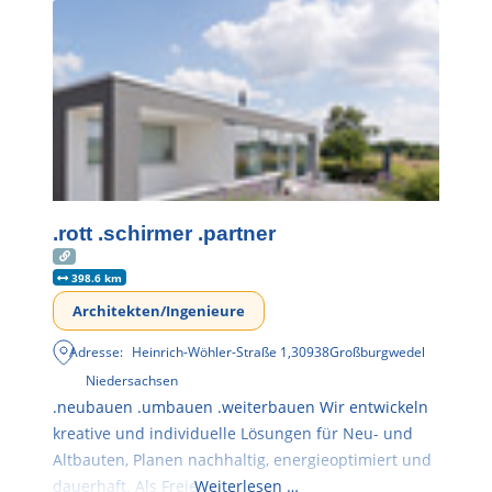
.rott .schirmer .partner
398.6 km
Architekten/Ingenieure
Adresse:
Heinrich-Wöhler-Straße 1
,
30938
Großburgwedel
Niedersachsen
.neubauen .umbauen .weiterbauen Wir entwickeln
kreative und individuelle Lösungen für Neu- und
Altbauten, Planen nachhaltig, energieoptimiert und
dauerhaft. Als Freie
Weiterlesen …