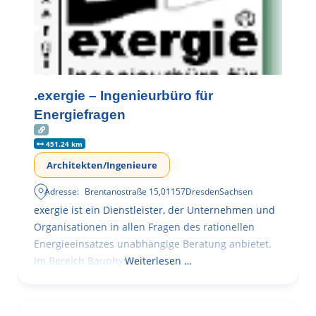
.exergie – Ingenieurbüro für
Energiefragen
451.24 km
Architekten/Ingenieure
Adresse:
Brentanostraße 15
,
01157
Dresden
Sachsen
exergie ist ein Dienstleister, der Unternehmen und
Organisationen in allen Fragen des rationellen
Energieeinsatzes unabhängige Beratung anbietet.
Im Bereich Bauphysik
Weiterlesen …