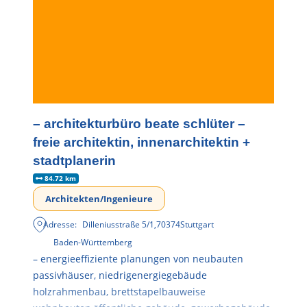
– architekturbüro beate schlüter –
freie architektin, innenarchitektin +
stadtplanerin
84.72 km
Architekten/Ingenieure
Adresse:
Dilleniusstraße 5/1
,
70374
Stuttgart
Baden-Württemberg
– energieeffiziente planungen von neubauten
passivhäuser, niedrigenergiegebäude
holzrahmenbau, brettstapelbauweise