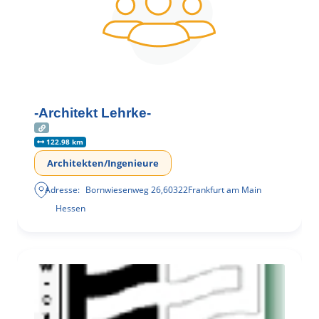
-Architekt Lehrke-
122.98 km
Architekten/Ingenieure
Adresse:
Bornwiesenweg 26
,
60322
Frankfurt am Main
Hessen