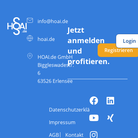
info@hoai.de
Jetzt
anmelden
hoai.de
Login
und
Registrieren
HOAI.de GmbH
profitieren.
Biggleswadestr.
6
63526 Erlensee
Datenschutzerklärung
Impressum
AGB
Kontakt