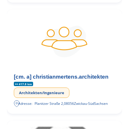
[cm. a] christianmertens.architekten
417.8 km
Architekten/Ingenieure
Adresse:
Planitzer Straße 2
,
08056
Zwickau-Süd
Sachsen