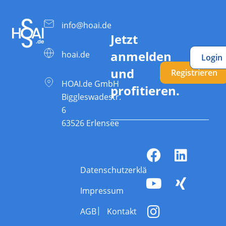
info@hoai.de
Jetzt
anmelden
hoai.de
Login
und
Registrieren
HOAI.de GmbH
profitieren.
Biggleswadestr.
6
63526 Erlensee
Datenschutzerklärung
Impressum
AGB
Kontakt