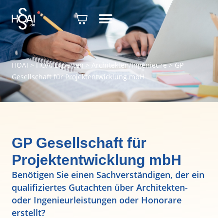
HOAI
>
HOAI Experten
>
Architekten/Ingenieure
>
GP
Gesellschaft für Projektentwicklung mbH
GP Gesellschaft für
Projektentwicklung mbH
Benötigen Sie einen Sachverständigen, der ein
qualifiziertes Gutachten über Architekten-
oder Ingenieurleistungen oder Honorare
erstellt?