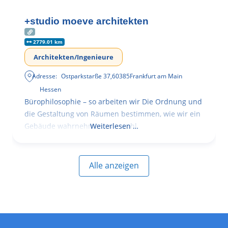
+studio moeve architekten
2779.01 km
Architekten/Ingenieure
Adresse:
Ostparkstarße 37
,
60385
Frankfurt am Main
Hessen
Bürophilosophie – so arbeiten wir Die Ordnung und
die Gestaltung von Räumen bestimmen, wie wir ein
Gebäude wahrnehmen, wie wohl
Weiterlesen …
Alle anzeigen