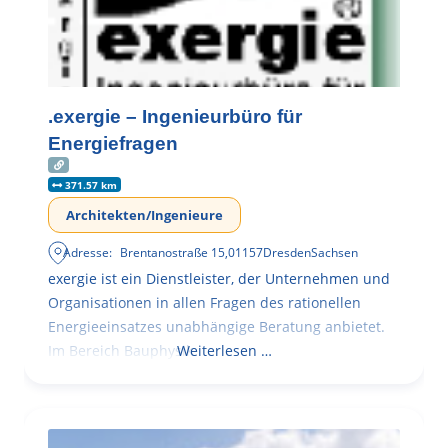
.exergie – Ingenieurbüro für
Energiefragen
371.57 km
Architekten/Ingenieure
Adresse:
Brentanostraße 15
,
01157
Dresden
Sachsen
exergie ist ein Dienstleister, der Unternehmen und
Organisationen in allen Fragen des rationellen
Energieeinsatzes unabhängige Beratung anbietet.
Im Bereich Bauphysik
Weiterlesen …