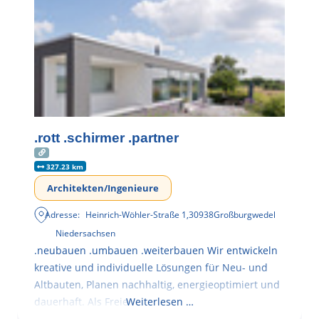
.rott .schirmer .partner
327.23 km
Architekten/Ingenieure
Adresse:
Heinrich-Wöhler-Straße 1
,
30938
Großburgwedel
Niedersachsen
.neubauen .umbauen .weiterbauen Wir entwickeln
kreative und individuelle Lösungen für Neu- und
Altbauten, Planen nachhaltig, energieoptimiert und
dauerhaft. Als Freie
Weiterlesen …