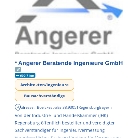
* Angerer Beratende Ingenieure GmbH
609.7 km
Architekten/Ingenieure
Bausachverständige
Adresse:
Boelckestraße 38
,
93051
Regensburg
Bayern
Von der Industrie- und Handelskammer (IHK)
Regensburg öffentlich bestellter und vereidigter
Sachverständiger für Ingenieurvermessung
Verantwortlicher Sachverständiger für Vermessung