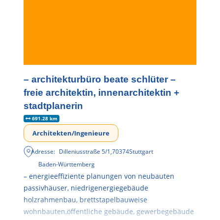
– architekturbüro beate schlüter –
freie architektin, innenarchitektin +
stadtplanerin
691.28 km
Architekten/Ingenieure
Adresse:
Dilleniusstraße 5/1
,
70374
Stuttgart
Baden-Württemberg
– energieeffiziente planungen von neubauten
passivhäuser, niedrigenergiegebäude
holzrahmenbau, brettstapelbauweise
wohnbauten,öffentliche gebäude, gewerbegebäude