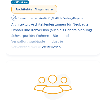
575.94 km
Architekten/Ingenieure
Adresse:
Hastverstraße 25
,
90408
Nürnberg
Bayern
Architektur: Architektenleistungen für Neubauten,
Umbau und Konversion (auch als Generalplanung)
Schwerpunkte: Wohnen – Büro- und
Verwaltungsgebäude – Industrie –
Verkehrsbauwerke.
Weiterlesen …