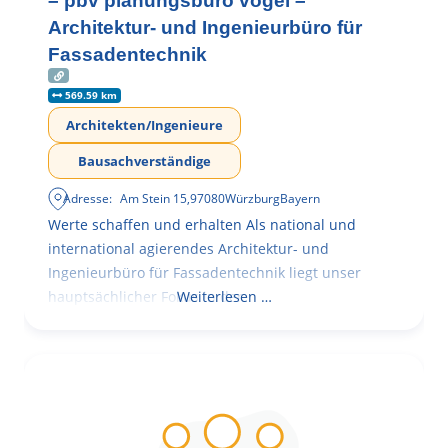
– pbv planungsbüro vogel –
Architektur- und Ingenieurbüro für
Fassadentechnik
569.59 km
Architekten/Ingenieure
Bausachverständige
Adresse:
Am Stein 15
,
97080
Würzburg
Bayern
Werte schaffen und erhalten Als national und
international agierendes Architektur- und
Ingenieurbüro für Fassadentechnik liegt unser
hauptsächlicher Fokus in der
Weiterlesen …