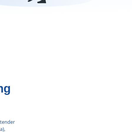
ng
atender
a),