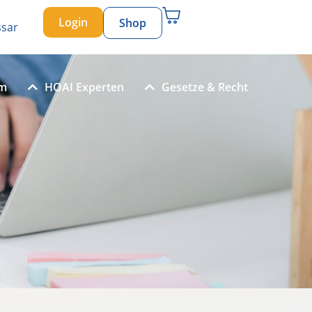
Login
Shop
ssar
um
HOAI Experten
Gesetze & Recht