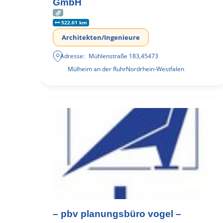
GmbH
522.01 km
Architekten/Ingenieure
Adresse:
Mühlenstraße 183
,
45473
Mülheim an der Ruhr
Nordrhein-Westfalen
– pbv planungsbüro vogel –