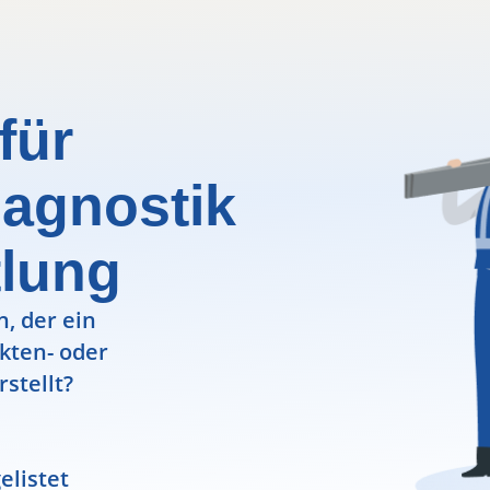
für
agnostik
tlung
, der ein
ekten- oder
rstellt?
elistet