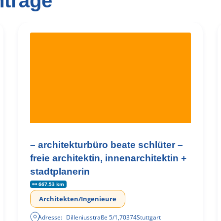
nträge
– architekturbüro beate schlüter –
freie architektin, innenarchitektin +
stadtplanerin
667.53 km
Architekten/Ingenieure
Adresse:
Dilleniusstraße 5/1
,
70374
Stuttgart