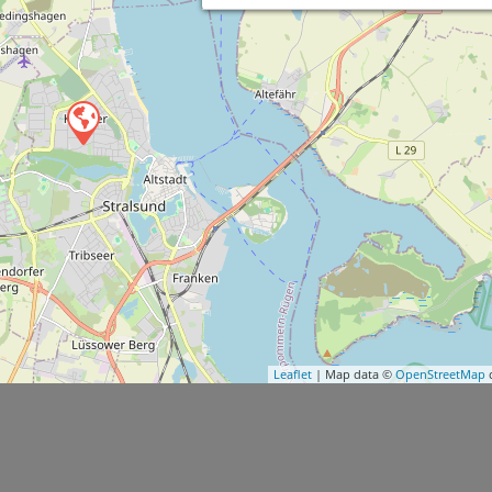
Leaflet
| Map data ©
OpenStreetMap
c