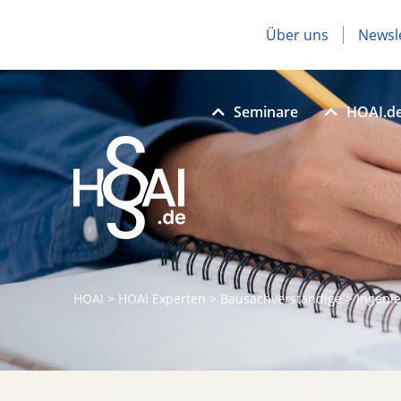
Über uns
Newsl
Seminare
HOAI.d
HOAI
>
HOAI Experten
>
Bausachverständige
>
Ingeni