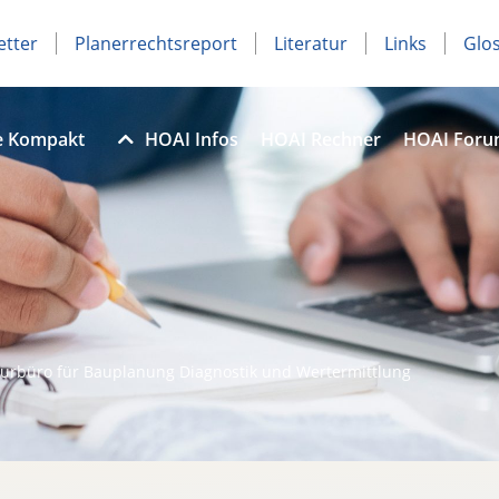
etter
Planerrechtsreport
Literatur
Links
Glo
e Kompakt
HOAI Infos
HOAI Rechner
HOAI For
eurbüro für Bauplanung Diagnostik und Wertermittlung