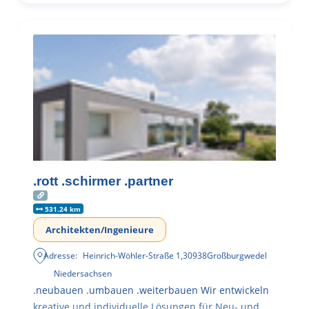
.rott .schirmer .partner
531.24 km
Architekten/Ingenieure
Adresse:
Heinrich-Wöhler-Straße 1
,
30938
Großburgwedel
Niedersachsen
.neubauen .umbauen .weiterbauen Wir entwickeln
kreative und individuelle Lösungen für Neu- und