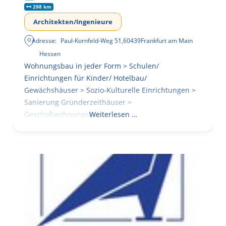
298 km
Architekten/Ingenieure
Adresse:
Paul-Kornfeld-Weg 51
,
60439
Frankfurt am Main
Hessen
Wohnungsbau in jeder Form > Schulen/
Einrichtungen für Kinder/ Hotelbau/
Gewächshäuser > Sozio-Kulturelle Einrichtungen >
Sanierung Gründerzeithäuser >
Geschoßwohnungsbau
Weiterlesen …