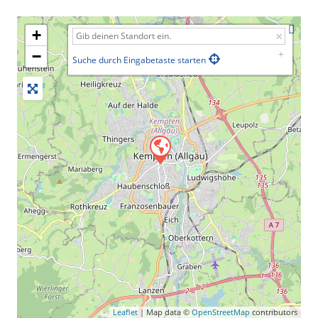
+
−
Suche durch Eingabetaste starten
Leaflet
| Map data ©
OpenStreetMap
contributors