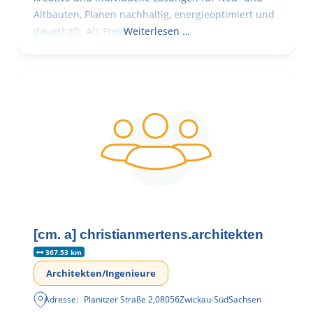
Altbauten, Planen nachhaltig, energieoptimiert und
dauerhaft. Als Freie
Weiterlesen …
[cm. a] christianmertens.architekten
367.53 km
Architekten/Ingenieure
Adresse:
Planitzer Straße 2
,
08056
Zwickau-Süd
Sachsen