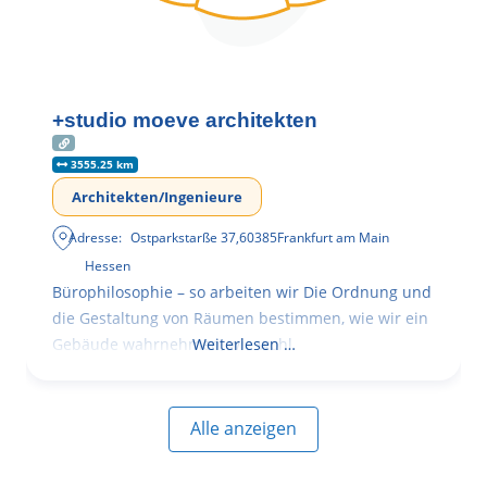
+studio moeve architekten
3555.25 km
Architekten/Ingenieure
Adresse:
Ostparkstarße 37
,
60385
Frankfurt am Main
Hessen
Bürophilosophie – so arbeiten wir Die Ordnung und
die Gestaltung von Räumen bestimmen, wie wir ein
Gebäude wahrnehmen, wie wohl
Weiterlesen …
Alle anzeigen