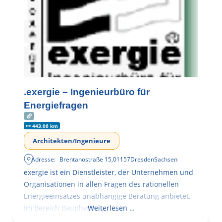
.exergie – Ingenieurbüro für
Energiefragen
443.06 km
Architekten/Ingenieure
Adresse:
Brentanostraße 15
,
01157
Dresden
Sachsen
exergie ist ein Dienstleister, der Unternehmen und
Organisationen in allen Fragen des rationellen
Energieeinsatzes unabhängige Beratung anbietet.
Im Bereich Bauphysik
Weiterlesen …