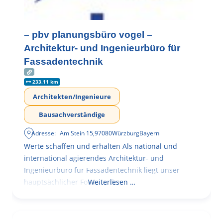
– pbv planungsbüro vogel –
Architektur- und Ingenieurbüro für
Fassadentechnik
233.11 km
Architekten/Ingenieure
Bausachverständige
Adresse:
Am Stein 15
,
97080
Würzburg
Bayern
Werte schaffen und erhalten Als national und
international agierendes Architektur- und
Ingenieurbüro für Fassadentechnik liegt unser
hauptsächlicher Fokus in der
Weiterlesen …