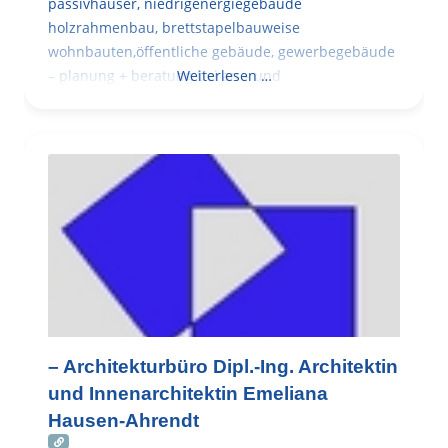
passivhäuser, niedrigenergiegebäude
holzrahmenbau, brettstapelbauweise
wohnbauten,öffentliche gebäude, gewerbegebäude
– planung + beratung bei an – und
Weiterlesen …
– Architekturbüro Dipl.-Ing. Architektin
und Innenarchitektin Emeliana
Hausen-Ahrendt