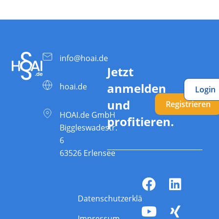
info@hoai.de
Jetzt
anmelden
hoai.de
Login
und
Registrieren
HOAI.de GmbH
profitieren.
Biggleswadestr.
6
63526 Erlensee
Datenschutzerklärung
Impressum