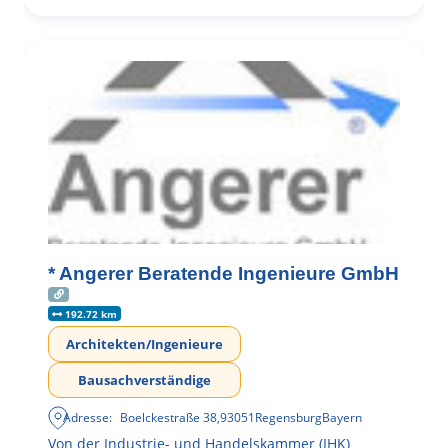
* Angerer Beratende Ingenieure GmbH
192.72 km
Architekten/Ingenieure
Bausachverständige
Adresse:
Boelckestraße 38
,
93051
Regensburg
Bayern
Von der Industrie- und Handelskammer (IHK)