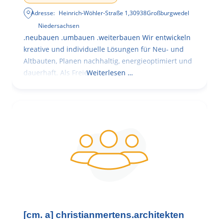
Adresse:
Heinrich-Wöhler-Straße 1
,
30938
Großburgwedel
Niedersachsen
.neubauen .umbauen .weiterbauen Wir entwickeln
kreative und individuelle Lösungen für Neu- und
Altbauten, Planen nachhaltig, energieoptimiert und
dauerhaft. Als Freie
Weiterlesen …
[cm. a] christianmertens.architekten