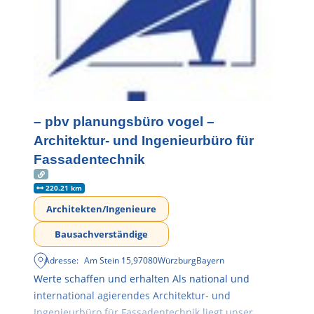
– pbv planungsbüro vogel –
Architektur- und Ingenieurbüro für
Fassadentechnik
220.21 km
Architekten/Ingenieure
Bausachverständige
Adresse:
Am Stein 15
,
97080
Würzburg
Bayern
Werte schaffen und erhalten Als national und
international agierendes Architektur- und
Ingenieurbüro für Fassadentechnik liegt unser