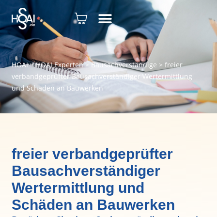
HOAI
>
HOAI Experten
>
Bausachverständige
>
freier
verbandgeprüfter Bausachverständiger Wertermittlung
und Schäden an Bauwerken
freier verbandgeprüfter
Bausachverständiger
Wertermittlung und
Schäden an Bauwerken