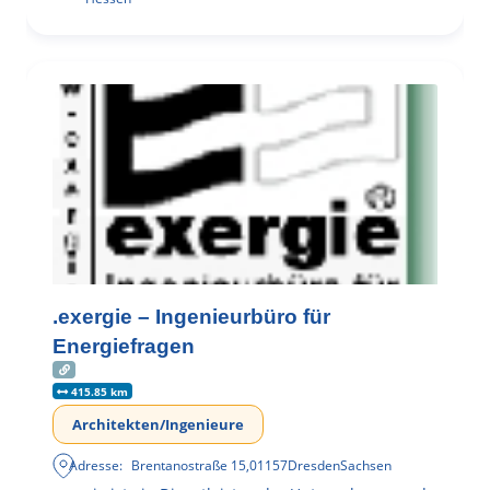
.exergie – Ingenieurbüro für
Energiefragen
415.85 km
Architekten/Ingenieure
Adresse:
Brentanostraße 15
,
01157
Dresden
Sachsen