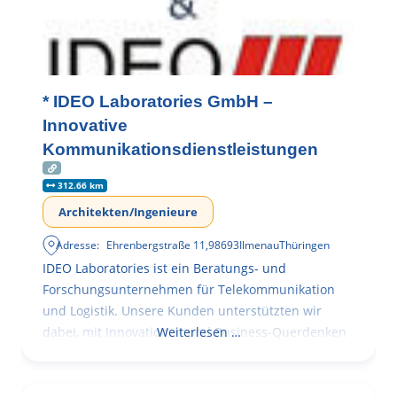
* IDEO Laboratories GmbH –
Innovative
Kommunikationsdienstleistungen
312.66 km
Architekten/Ingenieure
Adresse:
Ehrenbergstraße 11
,
98693
Ilmenau
Thüringen
IDEO Laboratories ist ein Beratungs- und
Forschungsunternehmen für Telekommunikation
und Logistik. Unsere Kunden unterstützten wir
dabei, mit Innovationen und Business-Querdenken
Weiterlesen …