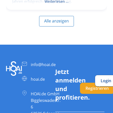
Jahren erfolgreich mit der Planung,
Weiterlesen …
Alle anzeigen
info@hoai.de
Jetzt
anmelden
hoai.de
Login
und
Registrieren
HOAI.de GmbH
profitieren.
Biggleswadestr.
6