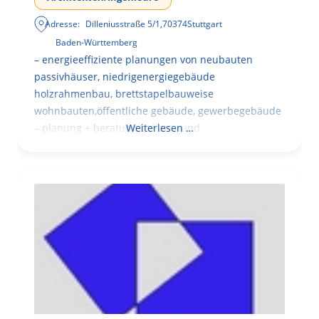
Adresse:
Dilleniusstraße 5/1
,
70374
Stuttgart
Baden-Württemberg
– energieeffiziente planungen von neubauten
passivhäuser, niedrigenergiegebäude
holzrahmenbau, brettstapelbauweise
wohnbauten,öffentliche gebäude, gewerbegebäude
– planung + beratung bei an – und
Weiterlesen …