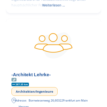
hauptsächlicher Fokus in der
Weiterlesen …
-Architekt Lehrke-
287.35 km
Architekten/Ingenieure
Adresse:
Bornwiesenweg 26
,
60322
Frankfurt am Main
Hessen