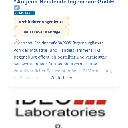
* Angerer Beratende Ingenieure GmbH
163.98 km
Architekten/Ingenieure
Bausachverständige
Adresse:
Boelckestraße 38
,
93051
Regensburg
Bayern
Von der Industrie- und Handelskammer (IHK)
Regensburg öffentlich bestellter und vereidigter
Sachverständiger für Ingenieurvermessung
Verantwortlicher Sachverständiger für Vermessung
im Bauwesen
Weiterlesen …