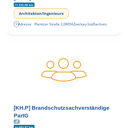
342.08 km
Architekten/Ingenieure
Adresse:
Planitzer Straße 2
,
08056
Zwickau-Süd
Sachsen
[KH.P] Brandschutzsachverständige
PartG
643.97 km