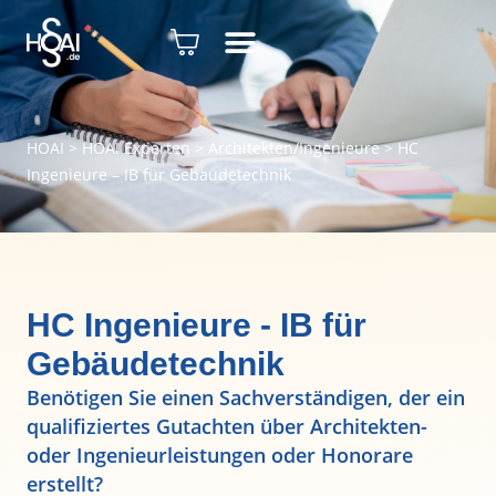
HOAI
>
HOAI Experten
>
Architekten/Ingenieure
>
HC
Ingenieure – IB für Gebäudetechnik
HC Ingenieure - IB für
Gebäudetechnik
Benötigen Sie einen Sachverständigen, der ein
qualifiziertes Gutachten über Architekten-
oder Ingenieurleistungen oder Honorare
erstellt?