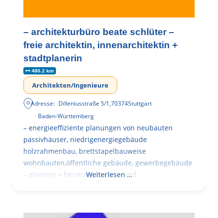
– architekturbüro beate schlüter –
freie architektin, innenarchitektin +
stadtplanerin
480.2 km
Architekten/Ingenieure
Adresse:
Dilleniusstraße 5/1
,
70374
Stuttgart
Baden-Württemberg
– energieeffiziente planungen von neubauten
passivhäuser, niedrigenergiegebäude
holzrahmenbau, brettstapelbauweise
wohnbauten,öffentliche gebäude, gewerbegebäude
– planung + beratung bei an – und
Weiterlesen …