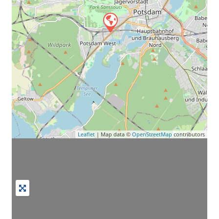
Leaflet
| Map data ©
OpenStreetMap
contributors