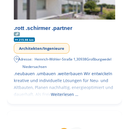
.rott .schirmer .partner
215.98 km
Architekten/Ingenieure
Adresse:
Heinrich-Wöhler-Straße 1
,
30938
Großburgwedel
Niedersachsen
.neubauen .umbauen .weiterbauen Wir entwickeln
kreative und individuelle Lösungen für Neu- und
Altbauten, Planen nachhaltig, energieoptimiert und
dauerhaft. Als Freie
Weiterlesen …