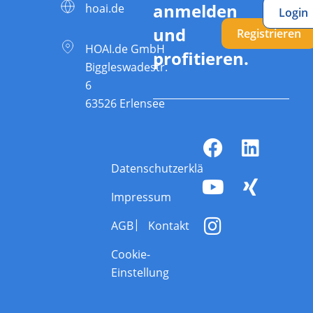
anmelden
hoai.de
Login
und
Registrieren
HOAI.de GmbH
profitieren.
Biggleswadestr.
6
63526 Erlensee
Datenschutzerklärung
Impressum
AGB
Kontakt
Cookie-
Einstellung