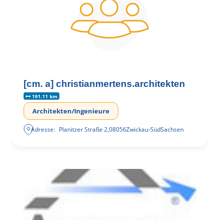
[cm. a] christianmertens.architekten
191.11 km
Architekten/Ingenieure
Adresse:
Planitzer Straße 2
,
08056
Zwickau-Süd
Sachsen