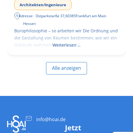
Architekten/Ingenieure
Adresse:
Ostparkstarße 37
,
60385
Frankfurt am Main
Hessen
Bürophilosophie – so arbeiten wir Die Ordnung und
die Gestaltung von Räumen bestimmen, wie wir ein
Gebäude wahrnehmen, wie wohl
Weiterlesen …
Alle anzeigen
info@hoai.de
Jetzt