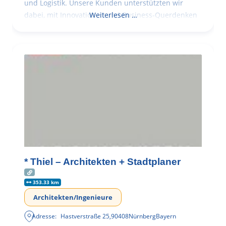
und Logistik. Unsere Kunden unterstützten wir
dabei, mit Innovationen und Business-Querdenken
Weiterlesen …
* Thiel – Architekten + Stadtplaner
353.33 km
Architekten/Ingenieure
Adresse:
Hastverstraße 25
,
90408
Nürnberg
Bayern