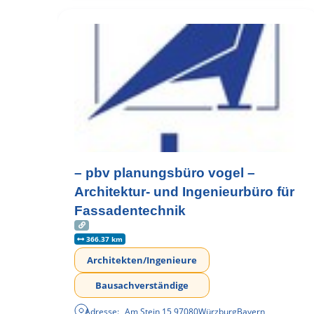
– pbv planungsbüro vogel –
Architektur- und Ingenieurbüro für
Fassadentechnik
366.37 km
Architekten/Ingenieure
Bausachverständige
Adresse:
Am Stein 15
,
97080
Würzburg
Bayern