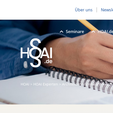
Über uns
Newsl
Seminare
HOAI.d
HOAI
>
HOAI Experten
>
Architekten/Ingenieure
>
Arch