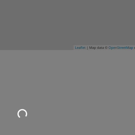
Leaflet
| Map data ©
OpenStreetMap
c
Wird geladen …