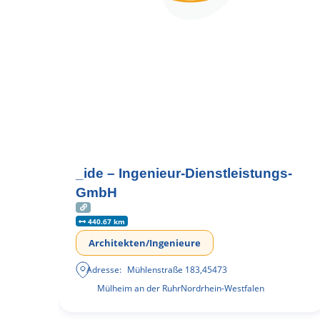
_ide – Ingenieur-Dienstleistungs-
GmbH
440.67 km
Architekten/Ingenieure
Adresse:
Mühlenstraße 183
,
45473
Mülheim an der Ruhr
Nordrhein-Westfalen