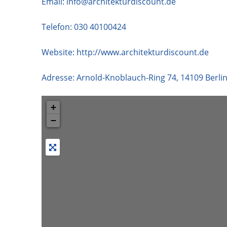
Email:
info@architekturdiscount.de
Telefon:
030 40100424
Website:
http://www.architekturdiscount.de
Adresse:
Arnold-Knoblauch-Ring 74
,
14109
Berli
+
−