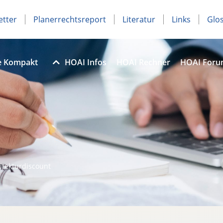
etter
Planerrechtsreport
Literatur
Links
Glo
e Kompakt
HOAI Infos
HOAI Rechner
HOAI For
itekturdiscount