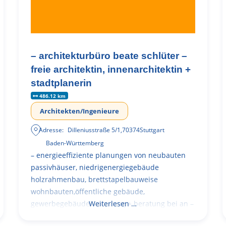
– architekturbüro beate schlüter –
freie architektin, innenarchitektin +
stadtplanerin
486.12 km
Architekten/Ingenieure
Adresse:
Dilleniusstraße 5/1
,
70374
Stuttgart
Baden-Württemberg
– energieeffiziente planungen von neubauten
passivhäuser, niedrigenergiegebäude
holzrahmenbau, brettstapelbauweise
wohnbauten,öffentliche gebäude,
gewerbegebäude – planung + beratung bei an –
Weiterlesen …
und