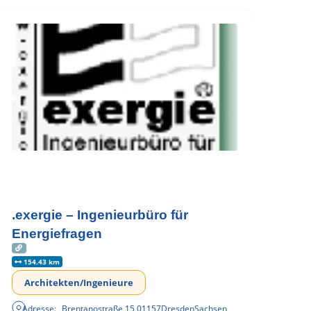
.exergie – Ingenieurbüro für
Energiefragen
154.43 km
Architekten/Ingenieure
Adresse:
Brentanostraße 15
,
01157
Dresden
Sachsen