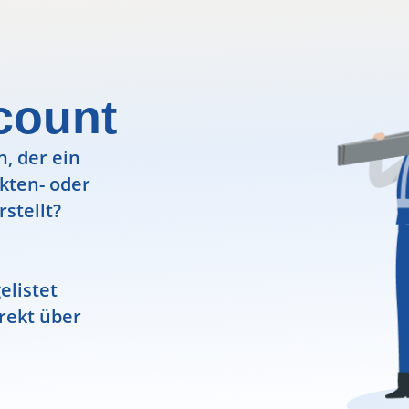
count
, der ein
ekten- oder
rstellt?
elistet
rekt über