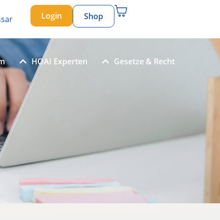
Login
Shop
ssar
um
HOAI Experten
Gesetze & Recht