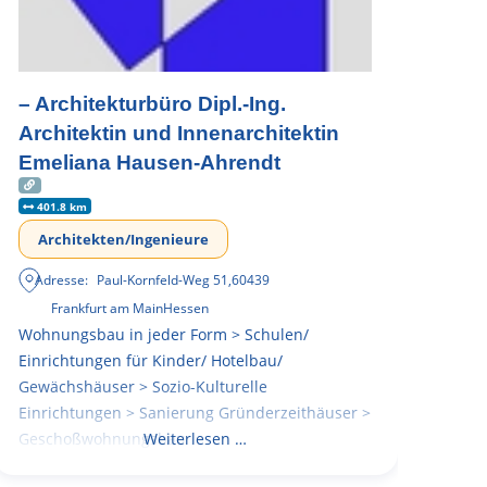
– Architekturbüro Dipl.-Ing.
Architektin und Innenarchitektin
Emeliana Hausen-Ahrendt
401.8 km
Architekten/Ingenieure
Adresse:
Paul-Kornfeld-Weg 51
,
60439
Frankfurt am Main
Hessen
Wohnungsbau in jeder Form > Schulen/
Einrichtungen für Kinder/ Hotelbau/
Gewächshäuser > Sozio-Kulturelle
Einrichtungen > Sanierung Gründerzeithäuser >
Geschoßwohnungsbau
Weiterlesen …