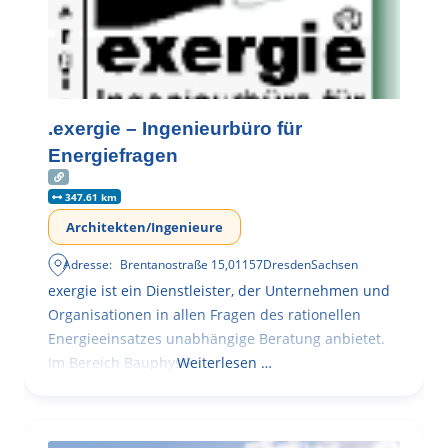
.exergie – Ingenieurbüro für
Energiefragen
347.61 km
Architekten/Ingenieure
Adresse:
Brentanostraße 15
,
01157
Dresden
Sachsen
exergie ist ein Dienstleister, der Unternehmen und
Organisationen in allen Fragen des rationellen
Energieeinsatzes unabhängige Beratung anbietet.
Im Bereich Bauphysik
Weiterlesen …