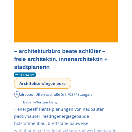
– architekturbüro beate schlüter –
freie architektin, innenarchitektin +
stadtplanerin
154.02 km
Architekten/Ingenieure
Adresse:
Dilleniusstraße 5/1
,
70374
Stuttgart
Baden-Württemberg
– energieeffiziente planungen von neubauten
passivhäuser, niedrigenergiegebäude
holzrahmenbau, brettstapelbauweise
wohnbauten,öffentliche gebäude, gewerbegebäude