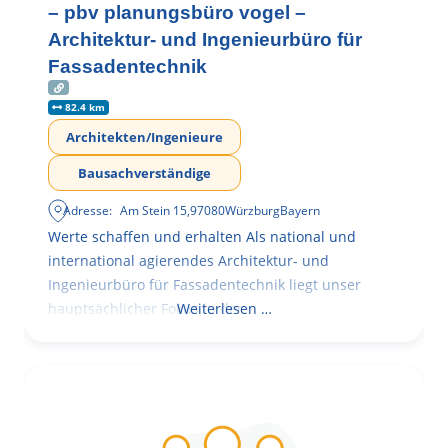
– pbv planungsbüro vogel –
Architektur- und Ingenieurbüro für
Fassadentechnik
82.4 km
Architekten/Ingenieure
Bausachverständige
Adresse:
Am Stein 15
,
97080
Würzburg
Bayern
Werte schaffen und erhalten Als national und
international agierendes Architektur- und
Ingenieurbüro für Fassadentechnik liegt unser
hauptsächlicher Fokus in der
Weiterlesen …