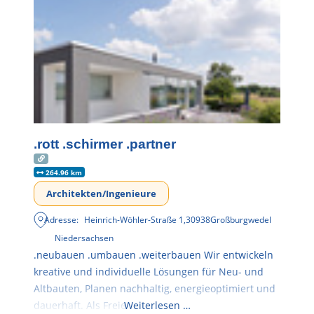
.rott .schirmer .partner
264.96 km
Architekten/Ingenieure
Adresse:
Heinrich-Wöhler-Straße 1
,
30938
Großburgwedel
Niedersachsen
.neubauen .umbauen .weiterbauen Wir entwickeln
kreative und individuelle Lösungen für Neu- und
Altbauten, Planen nachhaltig, energieoptimiert und
dauerhaft. Als Freie
Weiterlesen …