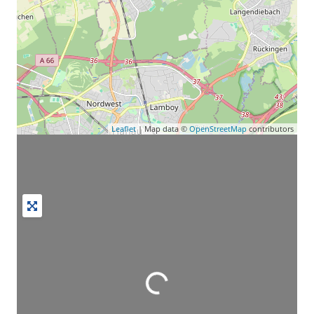
Leaflet
| Map data ©
OpenStreetMap
contributors
Wird geladen …