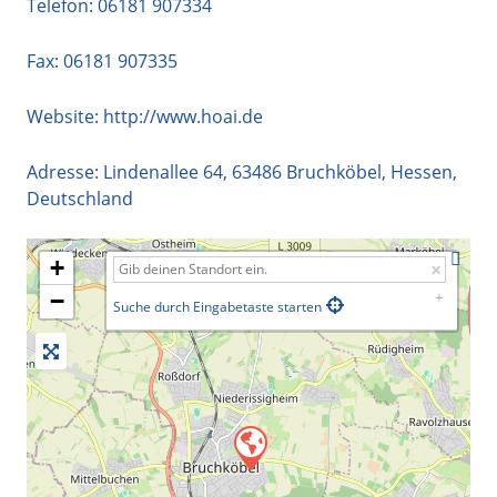
Telefon:
06181 907334
Fax: 06181 907335
Website:
http://www.hoai.de
Adresse:
Lindenallee 64
,
63486
Bruchköbel
,
Hessen
,
Deutschland
+
−
Suche durch Eingabetaste starten