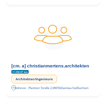
[cm. a] christianmertens.architekten
258.87 km
Architekten/Ingenieure
Adresse:
Planitzer Straße 2
,
08056
Zwickau-Süd
Sachsen