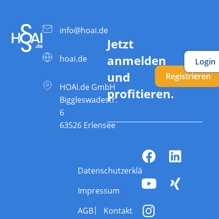
info@hoai.de
Jetzt
anmelden
hoai.de
Login
und
Registrieren
HOAI.de GmbH
profitieren.
Biggleswadestr.
6
63526 Erlensee
Datenschutzerklärung
Impressum
AGB
Kontakt