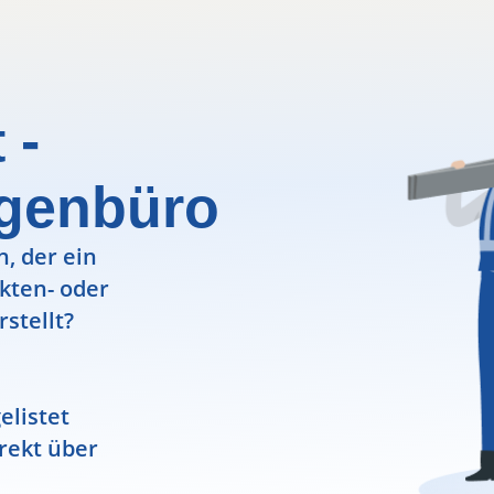
 -
igenbüro
, der ein
ekten- oder
rstellt?
elistet
rekt über