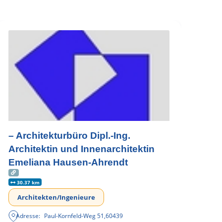
– Architekturbüro Dipl.-Ing.
Architektin und Innenarchitektin
Emeliana Hausen-Ahrendt
30.37 km
Architekten/Ingenieure
Adresse:
Paul-Kornfeld-Weg 51
,
60439