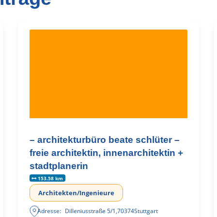
– architekturbüro beate schlüter –
freie architektin, innenarchitektin +
stadtplanerin
153.58 km
Architekten/Ingenieure
Adresse:
Dilleniusstraße 5/1
,
70374
Stuttgart