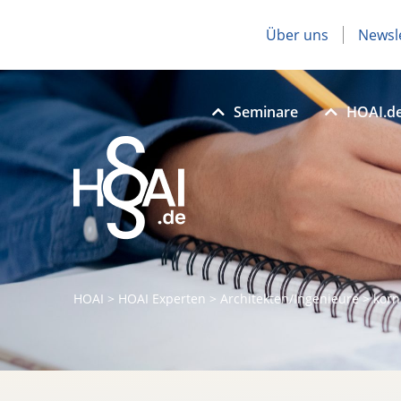
Über uns
Newsl
Seminare
HOAI.d
HOAI
>
HOAI Experten
>
Architekten/Ingenieure
>
korn