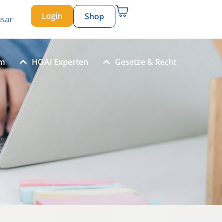
Login
Shop
ssar
um
HOAI Experten
Gesetze & Recht