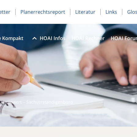
etter
Planerrechtsreport
Literatur
Links
Glo
e Kompakt
HOAI Infos
HOAI Rechner
HOAI For
.immowert – Sachverständigenbüro