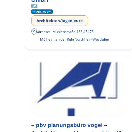
206.25 km
Architekten/Ingenieure
Adresse:
Mühlenstraße 183
,
45473
Mülheim an der Ruhr
Nordrhein-Westfalen
– pbv planungsbüro vogel –