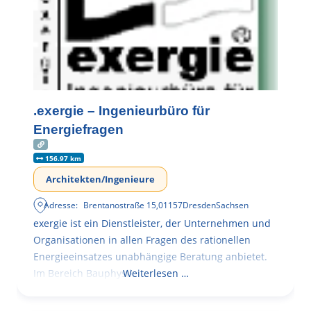
.exergie – Ingenieurbüro für
Energiefragen
156.97 km
Architekten/Ingenieure
Adresse:
Brentanostraße 15
,
01157
Dresden
Sachsen
exergie ist ein Dienstleister, der Unternehmen und
Organisationen in allen Fragen des rationellen
Energieeinsatzes unabhängige Beratung anbietet.
Im Bereich Bauphysik
Weiterlesen …