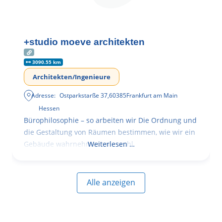
+studio moeve architekten
3090.55 km
Architekten/Ingenieure
Adresse:
Ostparkstarße 37
,
60385
Frankfurt am Main
Hessen
Bürophilosophie – so arbeiten wir Die Ordnung und
die Gestaltung von Räumen bestimmen, wie wir ein
Gebäude wahrnehmen, wie wohl
Weiterlesen …
Alle anzeigen