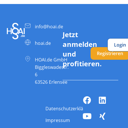
info@hoai.de
Jetzt
anmelden
hoai.de
Login
und
Registrieren
HOAI.de GmbH
profitieren.
Biggleswadestr.
6
63526 Erlensee
Datenschutzerklärung
Impressum