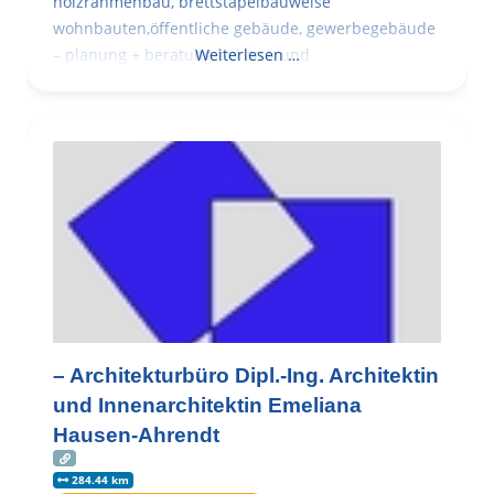
holzrahmenbau, brettstapelbauweise
wohnbauten,öffentliche gebäude, gewerbegebäude
– planung + beratung bei an – und
Weiterlesen …
– Architekturbüro Dipl.-Ing. Architektin
und Innenarchitektin Emeliana
Hausen-Ahrendt
284.44 km