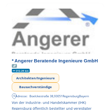
* Angerer Beratende Ingenieure GmbH
312.29 km
Architekten/Ingenieure
Bausachverständige
Adresse:
Boelckestraße 38
,
93051
Regensburg
Bayern
Von der Industrie- und Handelskammer (IHK)
Regensburg öffentlich bestellter und vereidigter