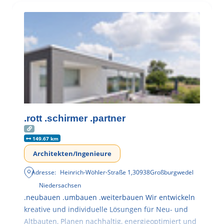
.rott .schirmer .partner
149.67 km
Architekten/Ingenieure
Adresse:
Heinrich-Wöhler-Straße 1
,
30938
Großburgwedel
Niedersachsen
.neubauen .umbauen .weiterbauen Wir entwickeln
kreative und individuelle Lösungen für Neu- und
Altbauten, Planen nachhaltig, energieoptimiert und