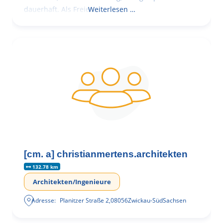
dauerhaft. Als Freie
Weiterlesen …
[cm. a] christianmertens.architekten
132.78 km
Architekten/Ingenieure
Adresse:
Planitzer Straße 2
,
08056
Zwickau-Süd
Sachsen