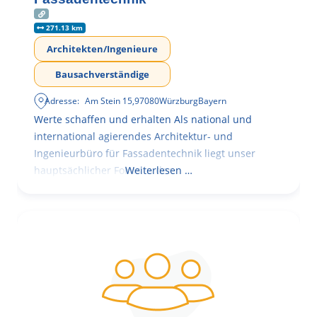
271.13 km
Architekten/Ingenieure
Bausachverständige
Adresse:
Am Stein 15
,
97080
Würzburg
Bayern
Werte schaffen und erhalten Als national und
international agierendes Architektur- und
Ingenieurbüro für Fassadentechnik liegt unser
hauptsächlicher Fokus in der
Weiterlesen …