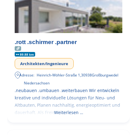
.rott .schirmer .partner
89.88 km
Architekten/Ingenieure
Adresse:
Heinrich-Wöhler-Straße 1
,
30938
Großburgwedel
Niedersachsen
.neubauen .umbauen .weiterbauen Wir entwickeln
kreative und individuelle Lösungen für Neu- und
Altbauten, Planen nachhaltig, energieoptimiert und
dauerhaft. Als Freie
Weiterlesen …