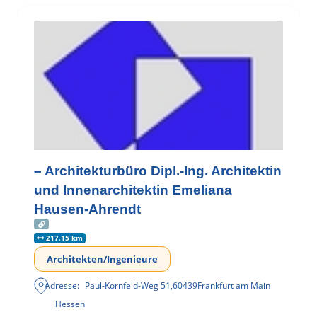
– Architekturbüro Dipl.-Ing. Architektin
und Innenarchitektin Emeliana
Hausen-Ahrendt
217.15 km
Architekten/Ingenieure
Adresse:
Paul-Kornfeld-Weg 51
,
60439
Frankfurt am Main
Hessen