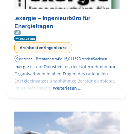
.exergie – Ingenieurbüro für
Energiefragen
363.25 km
Architekten/Ingenieure
Adresse:
Brentanostraße 15
,
01157
Dresden
Sachsen
exergie ist ein Dienstleister, der Unternehmen und
Organisationen in allen Fragen des rationellen
Energieeinsatzes unabhängige Beratung anbietet.
Im Bereich Bauphysik
Weiterlesen …