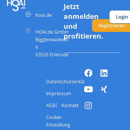
Jetzt
anmelden
hoai.de
Login
und
Registrieren
HOAI.de GmbH
profitieren.
Biggleswadestr.
6
63526 Erlensee
Datenschutzerklärung
Impressum
AGB
Kontakt
Cookie-
Einstellung