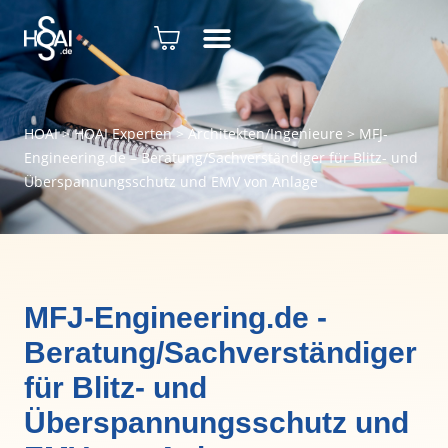
HOAI
>
HOAI Experten
>
Architekten/Ingenieure
>
MFJ-
Engineering.de – Beratung/Sachverständiger für Blitz- und
Überspannungsschutz und EMV von Anlage
MFJ-Engineering.de -
Beratung/Sachverständiger
für Blitz- und
Überspannungsschutz und