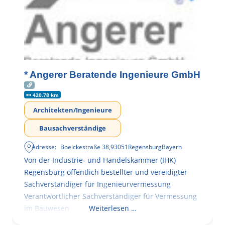
* Angerer Beratende Ingenieure GmbH
420.78 km
Architekten/Ingenieure
Bausachverständige
Adresse:
Boelckestraße 38
,
93051
Regensburg
Bayern
Von der Industrie- und Handelskammer (IHK)
Regensburg öffentlich bestellter und vereidigter
Sachverständiger für Ingenieurvermessung
Verantwortlicher Sachverständiger für Vermessung
im Bauwesen
Weiterlesen …