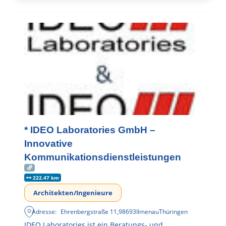
* IDEO Laboratories GmbH –
Innovative
Kommunikationsdienstleistungen
222.47 km
Architekten/Ingenieure
Adresse:
Ehrenbergstraße 11
,
98693
Ilmenau
Thüringen
IDEO Laboratories ist ein Beratungs- und