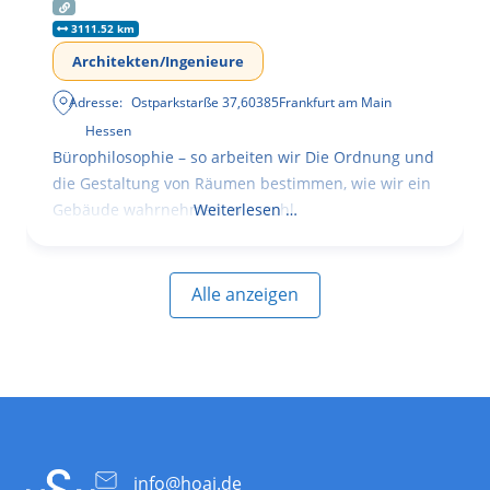
3111.52 km
Architekten/Ingenieure
Adresse:
Ostparkstarße 37
,
60385
Frankfurt am Main
Hessen
Bürophilosophie – so arbeiten wir Die Ordnung und
die Gestaltung von Räumen bestimmen, wie wir ein
Gebäude wahrnehmen, wie wohl
Weiterlesen …
Alle anzeigen
info@hoai.de