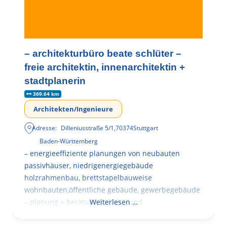
– architekturbüro beate schlüter –
freie architektin, innenarchitektin +
stadtplanerin
369.64 km
Architekten/Ingenieure
Adresse:
Dilleniusstraße 5/1
,
70374
Stuttgart
Baden-Württemberg
– energieeffiziente planungen von neubauten
passivhäuser, niedrigenergiegebäude
holzrahmenbau, brettstapelbauweise
wohnbauten,öffentliche gebäude, gewerbegebäude
– planung + beratung bei an – und
Weiterlesen …