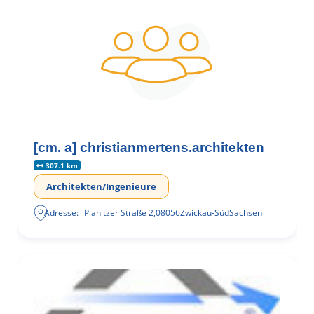
[cm. a] christianmertens.architekten
307.1 km
Architekten/Ingenieure
Adresse:
Planitzer Straße 2
,
08056
Zwickau-Süd
Sachsen