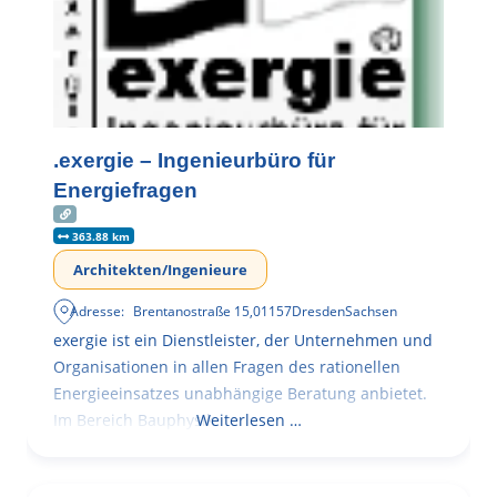
.exergie – Ingenieurbüro für
Energiefragen
363.88 km
Architekten/Ingenieure
Adresse:
Brentanostraße 15
,
01157
Dresden
Sachsen
exergie ist ein Dienstleister, der Unternehmen und
Organisationen in allen Fragen des rationellen
Energieeinsatzes unabhängige Beratung anbietet.
Im Bereich Bauphysik
Weiterlesen …