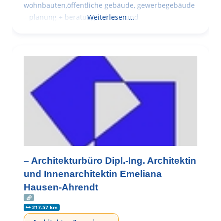
wohnbauten,öffentliche gebäude, gewerbegebäude
– planung + beratung bei an – und
Weiterlesen …
– Architekturbüro Dipl.-Ing. Architektin
und Innenarchitektin Emeliana
Hausen-Ahrendt
217.57 km