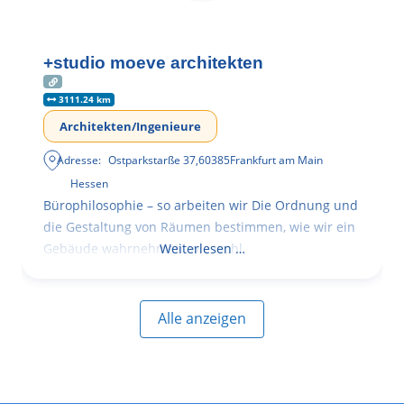
+studio moeve architekten
3111.24 km
Architekten/Ingenieure
Adresse:
Ostparkstarße 37
,
60385
Frankfurt am Main
Hessen
Bürophilosophie – so arbeiten wir Die Ordnung und
die Gestaltung von Räumen bestimmen, wie wir ein
Gebäude wahrnehmen, wie wohl
Weiterlesen …
Alle anzeigen