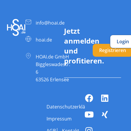
info@hoai.de
Jetzt
anmelden
hoai.de
Login
und
Registrieren
HOAI.de GmbH
profitieren.
Biggleswadestr.
6
63526 Erlensee
Datenschutzerklärung
Impressum
AGB
Kontakt