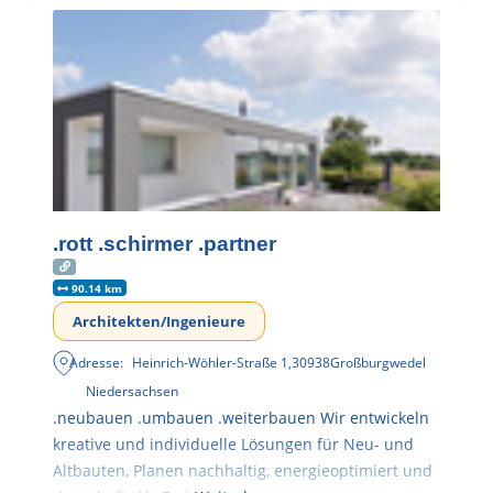
.rott .schirmer .partner
90.14 km
Architekten/Ingenieure
Adresse:
Heinrich-Wöhler-Straße 1
,
30938
Großburgwedel
Niedersachsen
.neubauen .umbauen .weiterbauen Wir entwickeln
kreative und individuelle Lösungen für Neu- und
Altbauten, Planen nachhaltig, energieoptimiert und