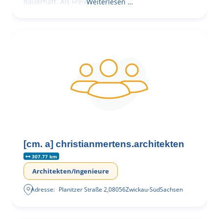
dauerhaft. Als Freie
Weiterlesen …
[cm. a] christianmertens.architekten
307.77 km
Architekten/Ingenieure
Adresse:
Planitzer Straße 2
,
08056
Zwickau-Süd
Sachsen