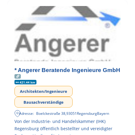
* Angerer Beratende Ingenieure GmbH
421.44 km
Architekten/Ingenieure
Bausachverständige
Adresse:
Boelckestraße 38
,
93051
Regensburg
Bayern
Von der Industrie- und Handelskammer (IHK)
Regensburg öffentlich bestellter und vereidigter