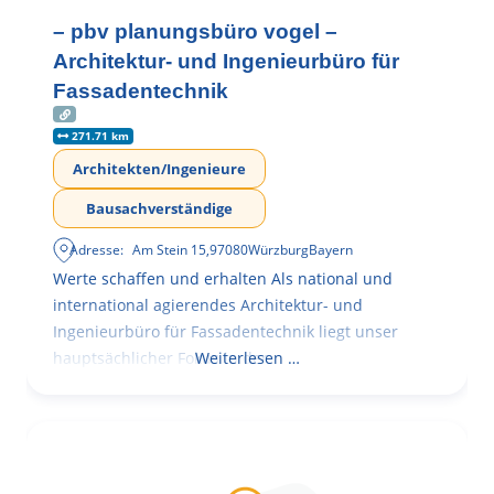
– pbv planungsbüro vogel –
Architektur- und Ingenieurbüro für
Fassadentechnik
271.71 km
Architekten/Ingenieure
Bausachverständige
Adresse:
Am Stein 15
,
97080
Würzburg
Bayern
Werte schaffen und erhalten Als national und
international agierendes Architektur- und
Ingenieurbüro für Fassadentechnik liegt unser
hauptsächlicher Fokus in der
Weiterlesen …