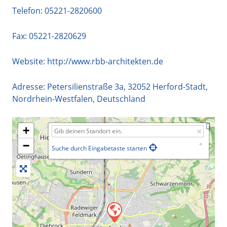
Telefon:
05221-2820600
Fax: 05221-2820629
Website:
http://www.rbb-architekten.de
Adresse:
Petersilienstraße 3a
,
32052
Herford-Stadt
,
Nordrhein-Westfalen
,
Deutschland
+
−
Suche durch Eingabetaste starten