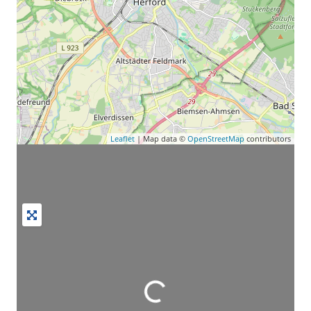
Leaflet
| Map data ©
OpenStreetMap
contributors