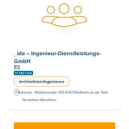
_ide – Ingenieur-Dienstleistungs-
GmbH
142.7 km
Architekten/Ingenieure
Adresse:
Mühlenstraße 183
,
45473
Mülheim an der Ruhr
Nordrhein-Westfalen