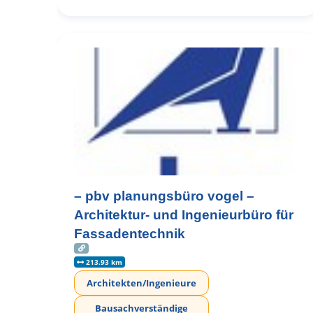
– pbv planungsbüro vogel –
Architektur- und Ingenieurbüro für
Fassadentechnik
213.93 km
Architekten/Ingenieure
Bausachverständige