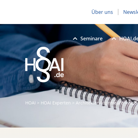
Über uns
Newsl
Seminare
HOAI.d
HOAI
>
HOAI Experten
>
Architekten/Ingenieure
>
Nod