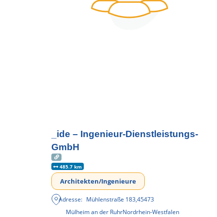
_ide – Ingenieur-Dienstleistungs-
GmbH
485.7 km
Architekten/Ingenieure
Adresse:
Mühlenstraße 183
,
45473
Mülheim an der Ruhr
Nordrhein-Westfalen