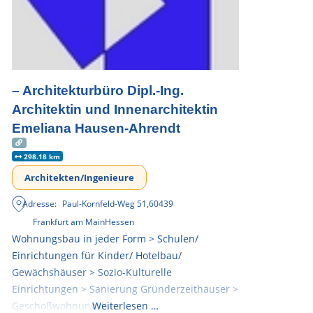
– Architekturbüro Dipl.-Ing.
Architektin und Innenarchitektin
Emeliana Hausen-Ahrendt
298.18 km
Architekten/Ingenieure
Adresse:
Paul-Kornfeld-Weg 51
,
60439
Frankfurt am Main
Hessen
Wohnungsbau in jeder Form > Schulen/
Einrichtungen für Kinder/ Hotelbau/
Gewächshäuser > Sozio-Kulturelle
Einrichtungen > Sanierung Gründerzeithäuser >
Geschoßwohnungsbau
Weiterlesen …