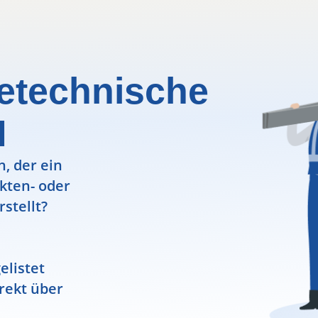
etechnische
H
, der ein
ekten- oder
rstellt?
elistet
rekt über