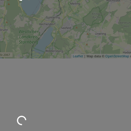
Leaflet
| Map data ©
OpenStreetMap
c
Wird geladen …