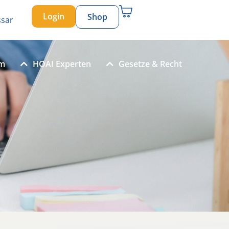
Login
Shop
ssar
um
HOAI Experten
Gesetze & Recht