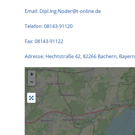
Email:
Dipl.Ing.Noder@t-online.de
Telefon:
08143-91120
Fax: 08143-91122
Adresse:
Hechtstraße 42
,
82266
Bachern
,
Bayern
+
−