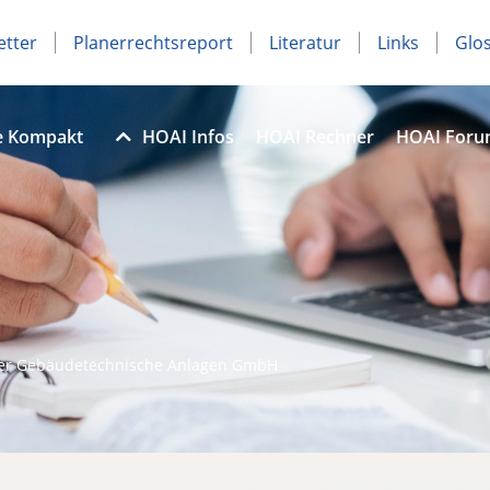
etter
Planerrechtsreport
Literatur
Links
Glo
e Kompakt
HOAI Infos
HOAI Rechner
HOAI For
er Gebäudetechnische Anlagen GmbH