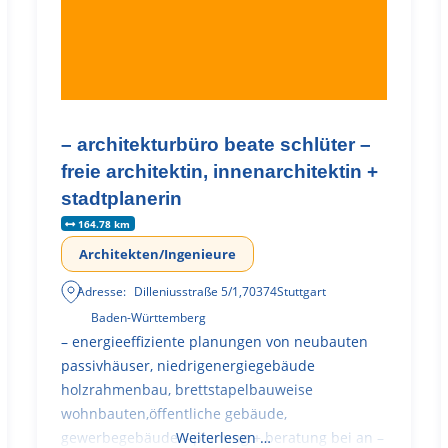
– architekturbüro beate schlüter –
freie architektin, innenarchitektin +
stadtplanerin
164.78 km
Architekten/Ingenieure
Adresse:
Dilleniusstraße 5/1
,
70374
Stuttgart
Baden-Württemberg
– energieeffiziente planungen von neubauten
passivhäuser, niedrigenergiegebäude
holzrahmenbau, brettstapelbauweise
wohnbauten,öffentliche gebäude,
gewerbegebäude – planung + beratung bei an –
Weiterlesen …