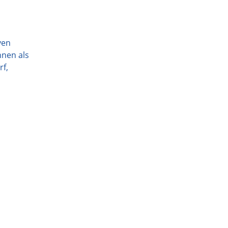
ven
hnen als
rf,