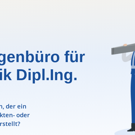
genbüro für
 Dipl.Ing.
, der ein
ekten- oder
rstellt?