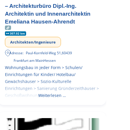
– Architekturbüro Dipl.-Ing.
Architektin und Innenarchitektin
Emeliana Hausen-Ahrendt
307.02 km
Architekten/Ingenieure
Adresse:
Paul-Kornfeld-Weg 51
,
60439
Frankfurt am Main
Hessen
Wohnungsbau in jeder Form > Schulen/
Einrichtungen für Kinder/ Hotelbau/
Gewächshäuser > Sozio-Kulturelle
Einrichtungen > Sanierung Gründerzeithäuser >
Geschoßwohnungsbau
Weiterlesen …