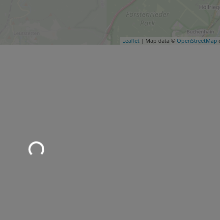
Leaflet
| Map data ©
OpenStreetMap
c
Wird geladen …