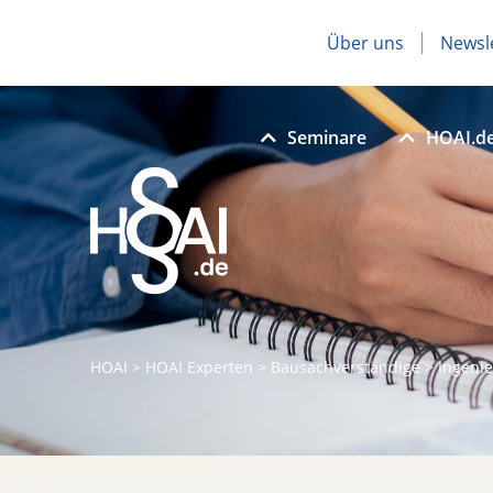
Über uns
Newsl
Seminare
HOAI.d
HOAI
>
HOAI Experten
>
Bausachverständige
>
Ingenie