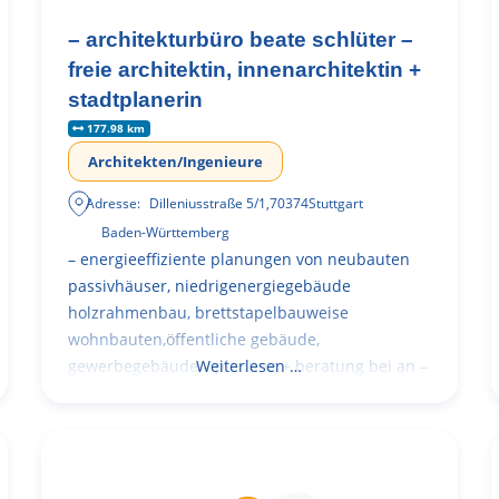
– architekturbüro beate schlüter –
freie architektin, innenarchitektin +
stadtplanerin
177.98 km
Architekten/Ingenieure
Adresse:
Dilleniusstraße 5/1
,
70374
Stuttgart
Baden-Württemberg
– energieeffiziente planungen von neubauten
passivhäuser, niedrigenergiegebäude
holzrahmenbau, brettstapelbauweise
wohnbauten,öffentliche gebäude,
gewerbegebäude – planung + beratung bei an –
Weiterlesen …
und