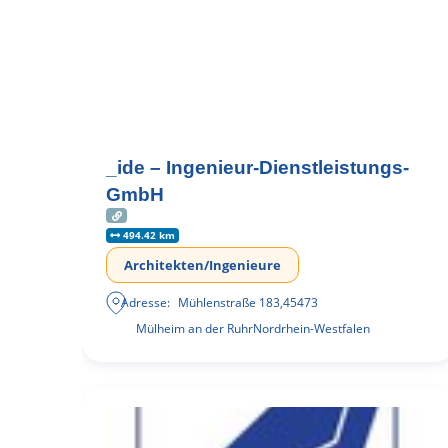
_ide – Ingenieur-Dienstleistungs-
GmbH
494.42 km
Architekten/Ingenieure
Adresse:
Mühlenstraße 183
,
45473
Mülheim an der Ruhr
Nordrhein-Westfalen