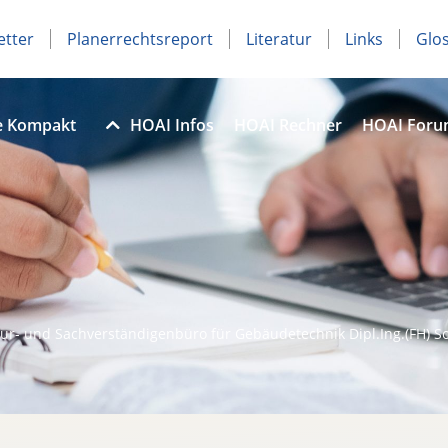
etter
Planerrechtsreport
Literatur
Links
Glo
e Kompakt
HOAI Infos
HOAI Rechner
HOAI For
ur- und Sachverständigenbüro für Gebäudetechnik Dipl.Ing.(FH) So