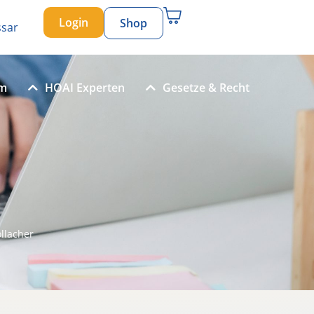
Login
Shop
ssar
um
HOAI Experten
Gesetze & Recht
llacher