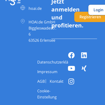
Jetzt
anmelden
hoai.de
Login
und
Registrieren
HOAI.de GmbH
profitieren.
Biggleswadestr.
6
63526 Erlensee
Datenschutzerklärung
Impressum
AGB
Kontakt
Cookie-
Einstellung