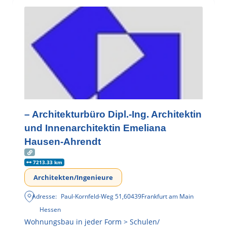
– Architekturbüro Dipl.-Ing. Architektin
und Innenarchitektin Emeliana
Hausen-Ahrendt
7213.33 km
Architekten/Ingenieure
Adresse:
Paul-Kornfeld-Weg 51
,
60439
Frankfurt am Main
Hessen
Wohnungsbau in jeder Form > Schulen/