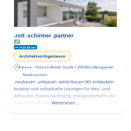
.rott .schirmer .partner
7125.06 km
Architekten/Ingenieure
Adresse:
Heinrich-Wöhler-Straße 1
,
30938
Großburgwedel
Niedersachsen
.neubauen .umbauen .weiterbauen Wir entwickeln
kreative und individuelle Lösungen für Neu- und
Altbauten, Planen nachhaltig, energieoptimiert und
dauerhaft. Als Freie
Weiterlesen …