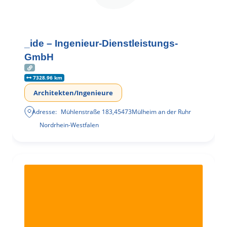
_ide – Ingenieur-Dienstleistungs-
GmbH
7328.96 km
Architekten/Ingenieure
Adresse:
Mühlenstraße 183
,
45473
Mülheim an der Ruhr
Nordrhein-Westfalen