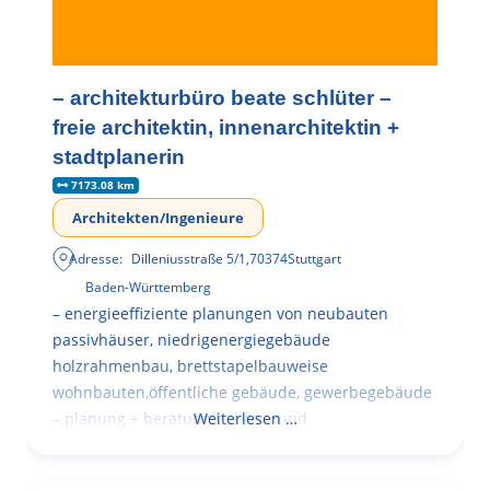
– architekturbüro beate schlüter –
freie architektin, innenarchitektin +
stadtplanerin
7173.08 km
Architekten/Ingenieure
Adresse:
Dilleniusstraße 5/1
,
70374
Stuttgart
Baden-Württemberg
– energieeffiziente planungen von neubauten
passivhäuser, niedrigenergiegebäude
holzrahmenbau, brettstapelbauweise
wohnbauten,öffentliche gebäude, gewerbegebäude
– planung + beratung bei an – und
Weiterlesen …