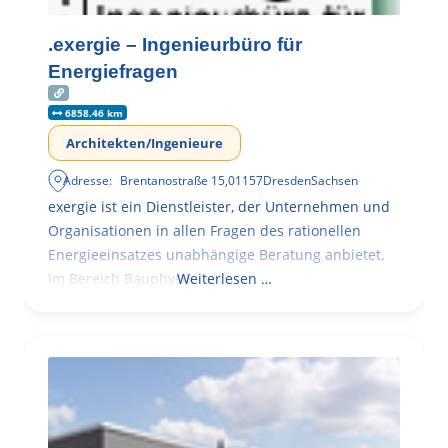
.exergie – Ingenieurbüro für
Energiefragen
6858.46 km
Architekten/Ingenieure
Adresse:
Brentanostraße 15
,
01157
Dresden
Sachsen
exergie ist ein Dienstleister, der Unternehmen und
Organisationen in allen Fragen des rationellen
Energieeinsatzes unabhängige Beratung anbietet.
Im Bereich Bauphysik
Weiterlesen …