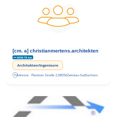
[cm. a] christianmertens.architekten
6938.76 km
Architekten/Ingenieure
Adresse:
Planitzer Straße 2
,
08056
Zwickau-Süd
Sachsen