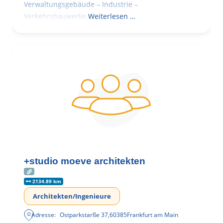
Verwaltungsgebäude – Industrie –
Verkehrsbauwerke.
Weiterlesen …
+studio moeve architekten
2134.89 km
Architekten/Ingenieure
Adresse:
Ostparkstarße 37
,
60385
Frankfurt am Main