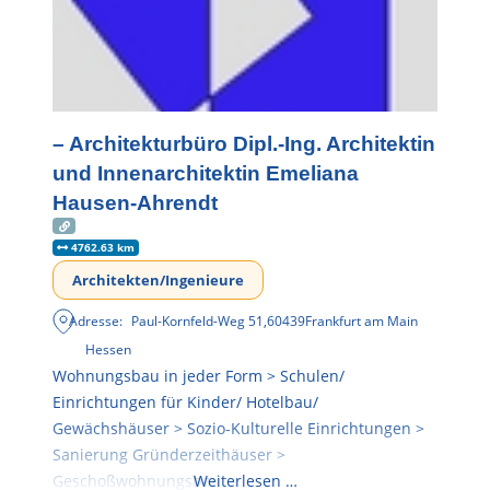
– Architekturbüro Dipl.-Ing. Architektin
und Innenarchitektin Emeliana
Hausen-Ahrendt
4762.63 km
Architekten/Ingenieure
Adresse:
Paul-Kornfeld-Weg 51
,
60439
Frankfurt am Main
Hessen
Wohnungsbau in jeder Form > Schulen/
Einrichtungen für Kinder/ Hotelbau/
Gewächshäuser > Sozio-Kulturelle Einrichtungen >
Sanierung Gründerzeithäuser >
Geschoßwohnungsbau
Weiterlesen …