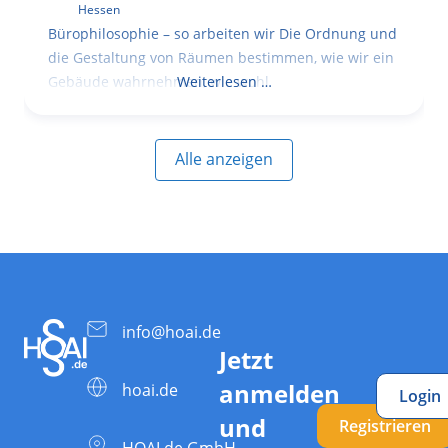
Hessen
Bürophilosophie – so arbeiten wir Die Ordnung und
die Gestaltung von Räumen bestimmen, wie wir ein
Gebäude wahrnehmen, wie wohl
Weiterlesen …
Alle anzeigen
info@hoai.de
Jetzt
anmelden
hoai.de
Login
und
Registrieren
HOAI.de GmbH