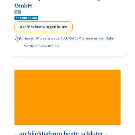
GmbH
4600.58 km
Architekten/Ingenieure
Adresse:
Mühlenstraße 183
,
45473
Mülheim an der Ruhr
Nordrhein-Westfalen
– architekturbüro beate schlüter –