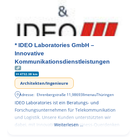
* IDEO Laboratories GmbH –
Innovative
Kommunikationsdienstleistungen
4732.38 km
Architekten/Ingenieure
Adresse:
Ehrenbergstraße 11
,
98693
Ilmenau
Thüringen
IDEO Laboratories ist ein Beratungs- und
Forschungsunternehmen für Telekommunikation
und Logistik. Unsere Kunden unterstützten wir
dabei, mit Innovationen und Business-Querdenken
Weiterlesen …