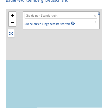
Baden-Württemberg
,
Deutschland
+
−
Suche durch Eingabetaste starten