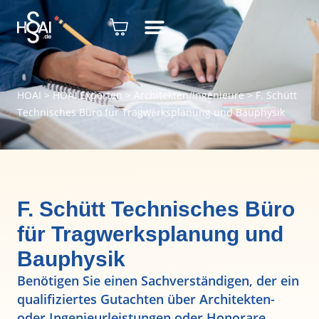
HOAI
>
HOAI Experten
>
Architekten/Ingenieure
>
F. Schütt
Technisches Büro für Tragwerksplanung und Bauphysik
F. Schütt Technisches Büro
für Tragwerksplanung und
Bauphysik
Benötigen Sie einen Sachverständigen, der ein
qualifiziertes Gutachten über Architekten-
oder Ingenieurleistungen oder Honorare