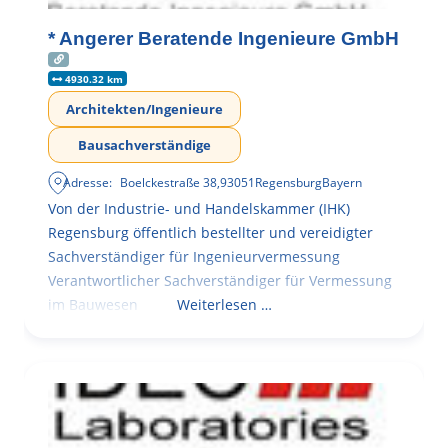
* Angerer Beratende Ingenieure GmbH
4930.32 km
Architekten/Ingenieure
Bausachverständige
Adresse:
Boelckestraße 38
,
93051
Regensburg
Bayern
Von der Industrie- und Handelskammer (IHK)
Regensburg öffentlich bestellter und vereidigter
Sachverständiger für Ingenieurvermessung
Verantwortlicher Sachverständiger für Vermessung
im Bauwesen
Weiterlesen …