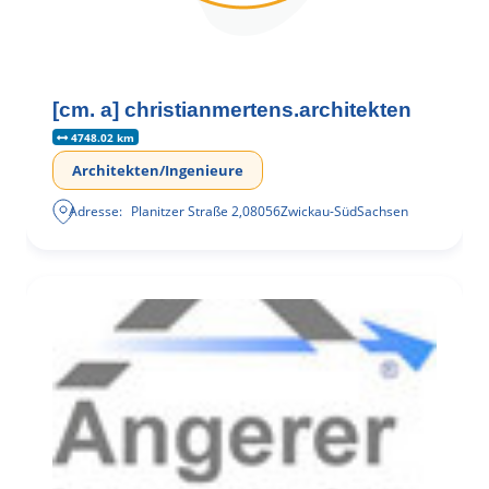
[cm. a] christianmertens.architekten
4748.02 km
Architekten/Ingenieure
Adresse:
Planitzer Straße 2
,
08056
Zwickau-Süd
Sachsen