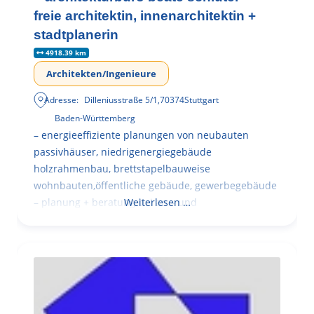
freie architektin, innenarchitektin +
stadtplanerin
4918.39 km
Architekten/Ingenieure
Adresse:
Dilleniusstraße 5/1
,
70374
Stuttgart
Baden-Württemberg
– energieeffiziente planungen von neubauten
passivhäuser, niedrigenergiegebäude
holzrahmenbau, brettstapelbauweise
wohnbauten,öffentliche gebäude, gewerbegebäude
– planung + beratung bei an – und
Weiterlesen …