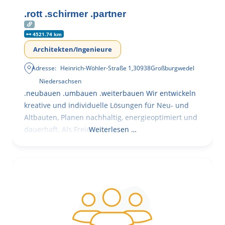
.rott .schirmer .partner
4521.74 km
Architekten/Ingenieure
Adresse:
Heinrich-Wöhler-Straße 1
,
30938
Großburgwedel
Niedersachsen
.neubauen .umbauen .weiterbauen Wir entwickeln
kreative und individuelle Lösungen für Neu- und
Altbauten, Planen nachhaltig, energieoptimiert und
dauerhaft. Als Freie
Weiterlesen …