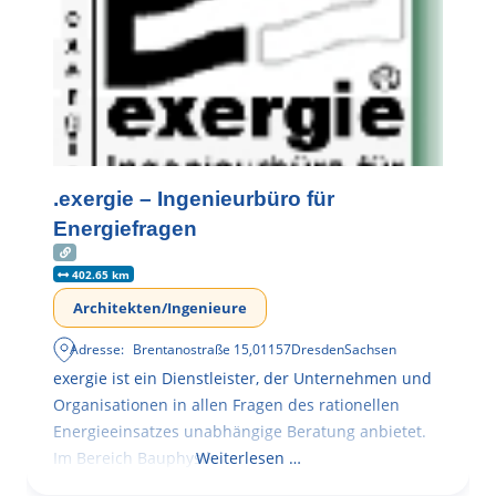
.exergie – Ingenieurbüro für
Energiefragen
402.65 km
Architekten/Ingenieure
Adresse:
Brentanostraße 15
,
01157
Dresden
Sachsen
exergie ist ein Dienstleister, der Unternehmen und
Organisationen in allen Fragen des rationellen
Energieeinsatzes unabhängige Beratung anbietet.
Im Bereich Bauphysik
Weiterlesen …