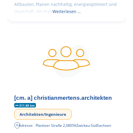
Altbauten, Planen nachhaltig, energieoptimiert und
dauerhaft. Als Freie
Weiterlesen …
[cm. a] christianmertens.architekten
311.88 km
Architekten/Ingenieure
Adresse:
Planitzer Straße 2
,
08056
Zwickau-Süd
Sachsen