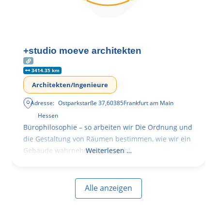
+studio moeve architekten
3414.35 km
Architekten/Ingenieure
Adresse:
Ostparkstarße 37
,
60385
Frankfurt am Main
Hessen
Bürophilosophie – so arbeiten wir Die Ordnung und
die Gestaltung von Räumen bestimmen, wie wir ein
Gebäude wahrnehmen, wie wohl
Weiterlesen …
Alle anzeigen