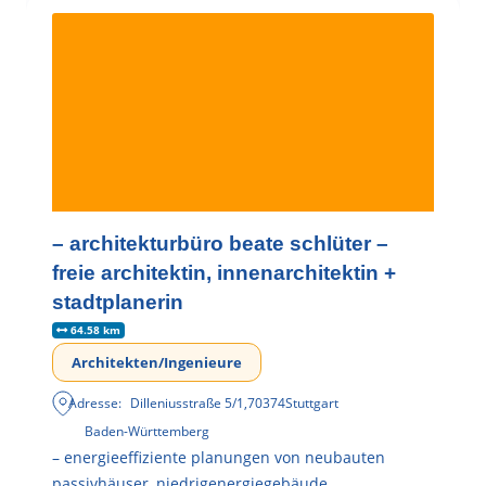
– architekturbüro beate schlüter –
freie architektin, innenarchitektin +
stadtplanerin
64.58 km
Architekten/Ingenieure
Adresse:
Dilleniusstraße 5/1
,
70374
Stuttgart
Baden-Württemberg
– energieeffiziente planungen von neubauten
passivhäuser, niedrigenergiegebäude