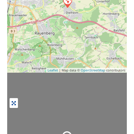
Leaflet
| Map data ©
OpenStreetMap
contributors