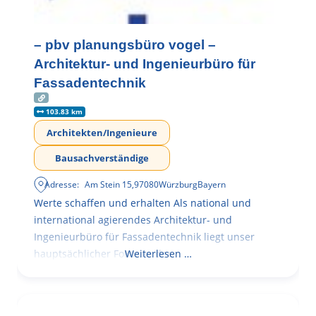
– pbv planungsbüro vogel –
Architektur- und Ingenieurbüro für
Fassadentechnik
103.83 km
Architekten/Ingenieure
Bausachverständige
Adresse:
Am Stein 15
,
97080
Würzburg
Bayern
Werte schaffen und erhalten Als national und
international agierendes Architektur- und
Ingenieurbüro für Fassadentechnik liegt unser
hauptsächlicher Fokus in der
Weiterlesen …