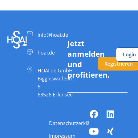
info@hoai.de
Jetzt
anmelden
hoai.de
Login
und
Registrieren
HOAI.de GmbH
profitieren.
Biggleswadestr.
6
63526 Erlensee
Datenschutzerklärung
Impressum