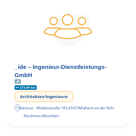
_ide – Ingenieur-Dienstleistungs-
GmbH
273.69 km
Architekten/Ingenieure
Adresse:
Mühlenstraße 183
,
45473
Mülheim an der Ruhr
Nordrhein-Westfalen