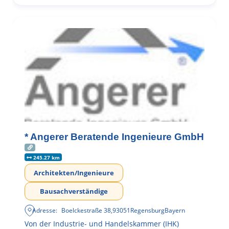
* Angerer Beratende Ingenieure GmbH
245.27 km
Architekten/Ingenieure
Bausachverständige
Adresse:
Boelckestraße 38
,
93051
Regensburg
Bayern
Von der Industrie- und Handelskammer (IHK)