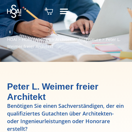
HOAI
>
HOAI Experten
>
Architekten/Ingenieure
>
Peter L.
Weimer freier Architekt
Peter L. Weimer freier
Architekt
Benötigen Sie einen Sachverständigen, der ein
qualifiziertes Gutachten über Architekten-
oder Ingenieurleistungen oder Honorare
erstellt?