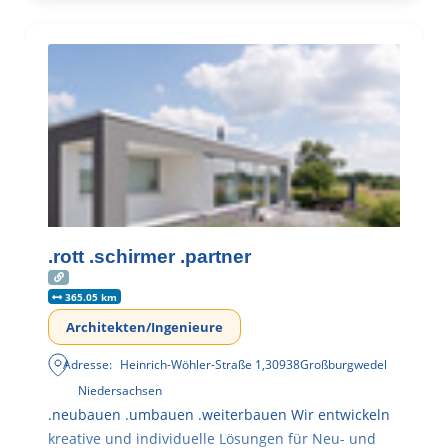
.rott .schirmer .partner
365.05 km
Architekten/Ingenieure
Adresse:
Heinrich-Wöhler-Straße 1
,
30938
Großburgwedel
Niedersachsen
.neubauen .umbauen .weiterbauen Wir entwickeln
kreative und individuelle Lösungen für Neu- und