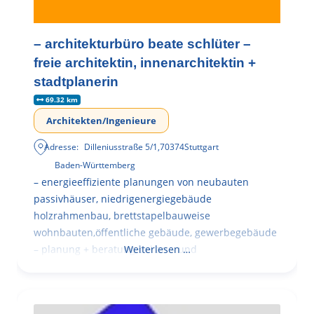
– architekturbüro beate schlüter –
freie architektin, innenarchitektin +
stadtplanerin
69.32 km
Architekten/Ingenieure
Adresse:
Dilleniusstraße 5/1
,
70374
Stuttgart
Baden-Württemberg
– energieeffiziente planungen von neubauten
passivhäuser, niedrigenergiegebäude
holzrahmenbau, brettstapelbauweise
wohnbauten,öffentliche gebäude, gewerbegebäude
– planung + beratung bei an – und
Weiterlesen …