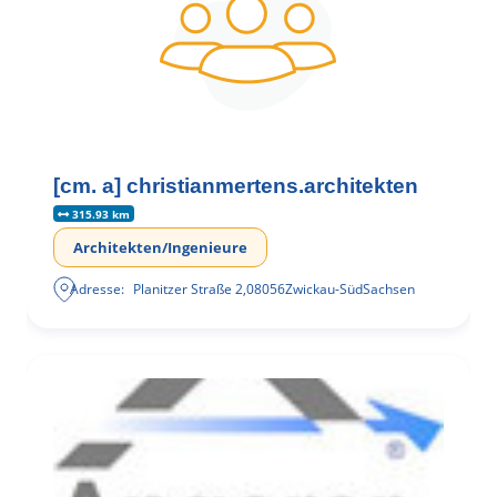
[cm. a] christianmertens.architekten
315.93 km
Architekten/Ingenieure
Adresse:
Planitzer Straße 2
,
08056
Zwickau-Süd
Sachsen