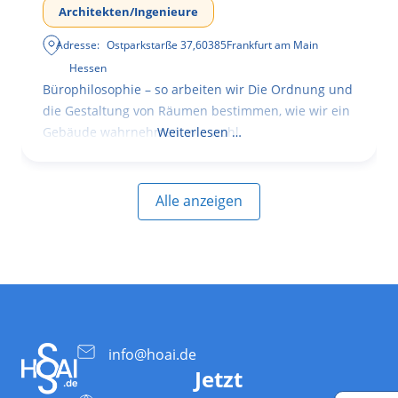
Architekten/Ingenieure
Adresse:
Ostparkstarße 37
,
60385
Frankfurt am Main
Hessen
Bürophilosophie – so arbeiten wir Die Ordnung und
die Gestaltung von Räumen bestimmen, wie wir ein
Gebäude wahrnehmen, wie wohl
Weiterlesen …
Alle anzeigen
info@hoai.de
Jetzt