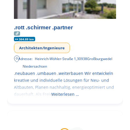
.rott .schirmer .partner
364.69 km
Architekten/Ingenieure
Adresse:
Heinrich-Wöhler-Straße 1
,
30938
Großburgwedel
Niedersachsen
.neubauen .umbauen .weiterbauen Wir entwickeln
kreative und individuelle Lösungen für Neu- und
Altbauten, Planen nachhaltig, energieoptimiert und
dauerhaft. Als Freie
Weiterlesen …