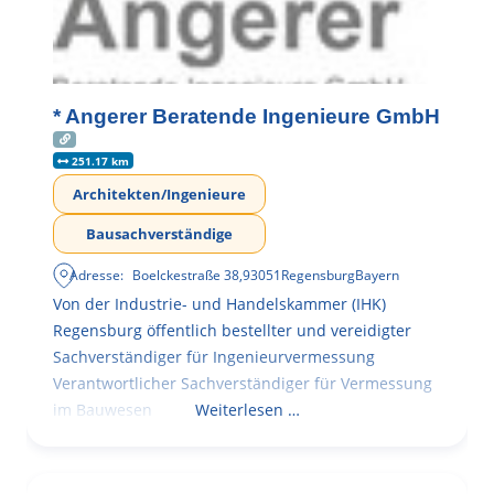
* Angerer Beratende Ingenieure GmbH
251.17 km
Architekten/Ingenieure
Bausachverständige
Adresse:
Boelckestraße 38
,
93051
Regensburg
Bayern
Von der Industrie- und Handelskammer (IHK)
Regensburg öffentlich bestellter und vereidigter
Sachverständiger für Ingenieurvermessung
Verantwortlicher Sachverständiger für Vermessung
im Bauwesen
Weiterlesen …