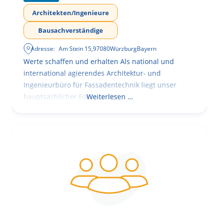
Architekten/Ingenieure
Bausachverständige
Adresse:
Am Stein 15
,
97080
Würzburg
Bayern
Werte schaffen und erhalten Als national und
international agierendes Architektur- und
Ingenieurbüro für Fassadentechnik liegt unser
hauptsächlicher Fokus in der
Weiterlesen …