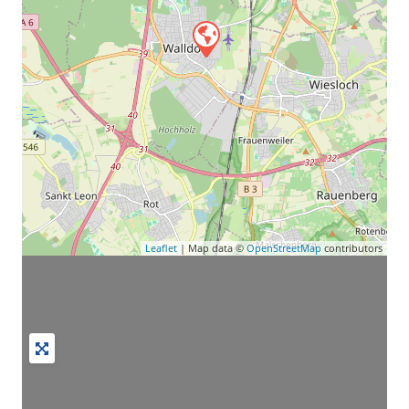
Leaflet
| Map data ©
OpenStreetMap
contributors