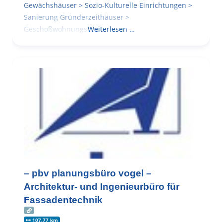
Gewächshäuser > Sozio-Kulturelle Einrichtungen >
Sanierung Gründerzeithäuser >
Geschoßwohnungsbau
Weiterlesen …
– pbv planungsbüro vogel –
Architektur- und Ingenieurbüro für
Fassadentechnik
107.77 km