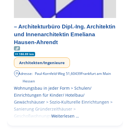
– Architekturbüro Dipl.-Ing. Architektin
und Innenarchitektin Emeliana
Hausen-Ahrendt
186.89 km
Architekten/Ingenieure
Adresse:
Paul-Kornfeld-Weg 51
,
60439
Frankfurt am Main
Hessen
Wohnungsbau in jeder Form > Schulen/
Einrichtungen für Kinder/ Hotelbau/
Gewächshäuser > Sozio-Kulturelle Einrichtungen >
Sanierung Gründerzeithäuser >
Geschoßwohnungsbau
Weiterlesen …