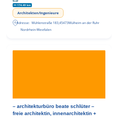
174.49 km
Architekten/Ingenieure
Adresse:
Mühlenstraße 183
,
45473
Mülheim an der Ruhr
Nordrhein-Westfalen
– architekturbüro beate schlüter –
freie architektin, innenarchitektin +