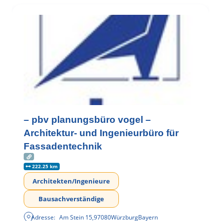
– pbv planungsbüro vogel –
Architektur- und Ingenieurbüro für
Fassadentechnik
222.25 km
Architekten/Ingenieure
Bausachverständige
Adresse:
Am Stein 15
,
97080
Würzburg
Bayern