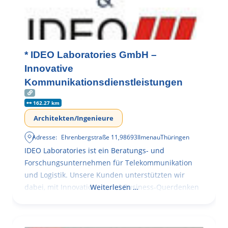
* IDEO Laboratories GmbH –
Innovative
Kommunikationsdienstleistungen
162.27 km
Architekten/Ingenieure
Adresse:
Ehrenbergstraße 11
,
98693
Ilmenau
Thüringen
IDEO Laboratories ist ein Beratungs- und
Forschungsunternehmen für Telekommunikation
und Logistik. Unsere Kunden unterstützten wir
dabei, mit Innovationen und Business-Querdenken
Weiterlesen …