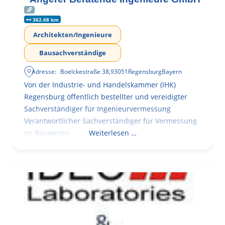
362.68 km
Architekten/Ingenieure
Bausachverständige
Adresse:
Boelckestraße 38
,
93051
Regensburg
Bayern
Von der Industrie- und Handelskammer (IHK)
Regensburg öffentlich bestellter und vereidigter
Sachverständiger für Ingenieurvermessung
Verantwortlicher Sachverständiger für Vermessung
im Bauwesen
Weiterlesen …