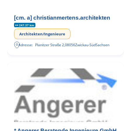
[cm. a] christianmertens.architekten
247.37 km
Architekten/Ingenieure
Adresse:
Planitzer Straße 2
,
08056
Zwickau-Süd
Sachsen
* Angerer Beratende Ingenieure GmbH