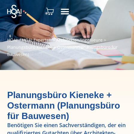
HOAI
>
HOAI Experten
>
Architekten/Ingenieure
>
Planungsbüro Kieneke + Ostermann (Planungsbüro für
Bauwesen)
Planungsbüro Kieneke +
Ostermann (Planungsbüro
für Bauwesen)
Benötigen Sie einen Sachverständigen, der ein
qualifiziertes Gutachten über Architekten-