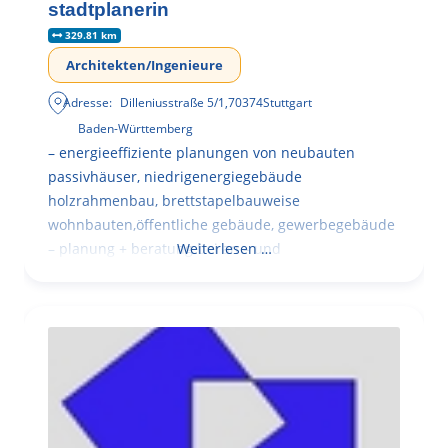
stadtplanerin
329.81 km
Architekten/Ingenieure
Adresse:
Dilleniusstraße 5/1
,
70374
Stuttgart
Baden-Württemberg
– energieeffiziente planungen von neubauten
passivhäuser, niedrigenergiegebäude
holzrahmenbau, brettstapelbauweise
wohnbauten,öffentliche gebäude, gewerbegebäude
– planung + beratung bei an – und
Weiterlesen …