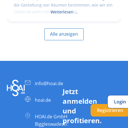
die Gestaltung von Räumen bestimmen, wie wir ein
Gebäude wahrnehmen, wie wohl
Weiterlesen …
Alle anzeigen
info@hoai.de
Jetzt
anmelden
hoai.de
Login
und
Registrieren
HOAI.de GmbH
profitieren.
Biggleswadestr.