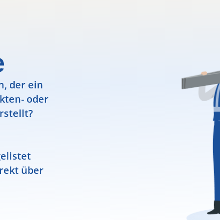
e
, der ein
ekten- oder
rstellt?
elistet
rekt über