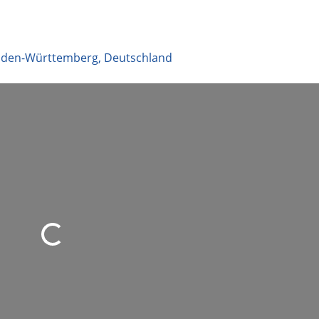
aden-Württemberg
,
Deutschland
d geladen …