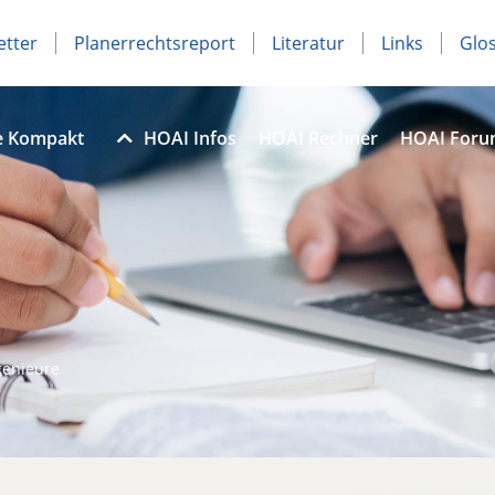
etter
Planerrechtsreport
Literatur
Links
Glo
e Kompakt
HOAI Infos
HOAI Rechner
HOAI For
genieure