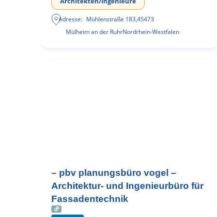
Architekten/Ingenieure
Adresse:
Mühlenstraße 183
,
45473
Mülheim an der Ruhr
Nordrhein-Westfalen
– pbv planungsbüro vogel –
Architektur- und Ingenieurbüro für
Fassadentechnik