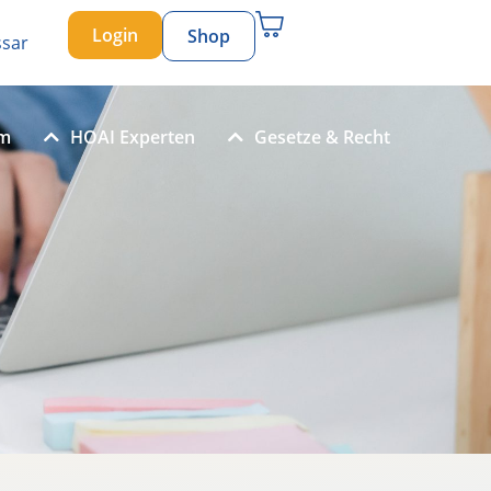
Login
Shop
ssar
um
HOAI Experten
Gesetze & Recht