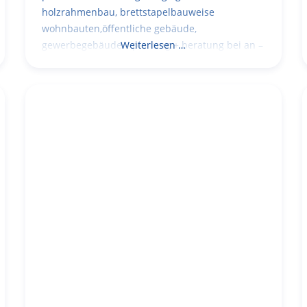
holzrahmenbau, brettstapelbauweise
wohnbauten,öffentliche gebäude,
gewerbegebäude – planung + beratung bei an –
Weiterlesen …
und