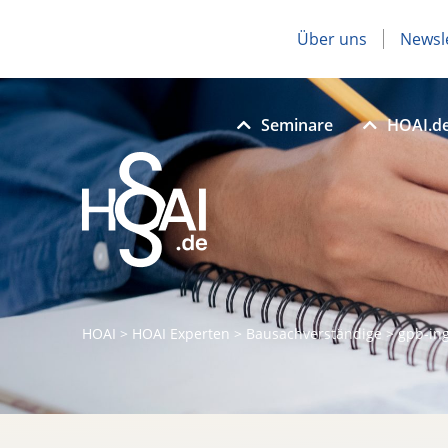
Über uns
Newsl
Seminare
HOAI.d
HOAI
>
HOAI Experten
>
Bausachverständige
>
gpb-in