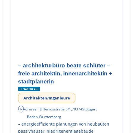
– architekturbüro beate schlüter –
freie architektin, innenarchitektin +
stadtplanerin
348.98 km
Architekten/Ingenieure
Adresse:
Dilleniusstraße 5/1
,
70374
Stuttgart
Baden-Württemberg
– energieeffiziente planungen von neubauten
passivhäuser, niedrigenergiegebäude