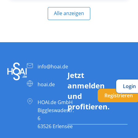
Alle anzeigen
info@hoai.de
Jetzt
anmelden
hoai.de
Login
und
Registrieren
HOAI.de GmbH
profitieren.
Biggleswadestr.
6
63526 Erlensee