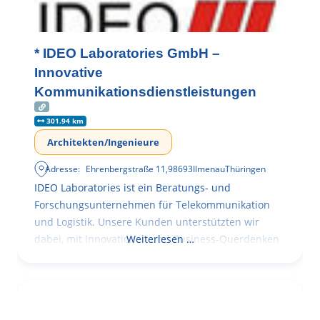
* IDEO Laboratories GmbH –
Innovative
Kommunikationsdienstleistungen
301.94 km
Architekten/Ingenieure
Adresse:
Ehrenbergstraße 11
,
98693
Ilmenau
Thüringen
IDEO Laboratories ist ein Beratungs- und
Forschungsunternehmen für Telekommunikation
und Logistik. Unsere Kunden unterstützten wir
dabei, mit Innovationen und Business-Querdenken
Weiterlesen …