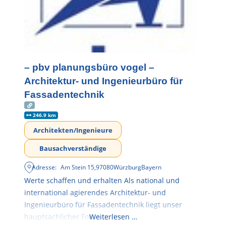
– pbv planungsbüro vogel –
Architektur- und Ingenieurbüro für
Fassadentechnik
246.9 km
Architekten/Ingenieure
Bausachverständige
Adresse:
Am Stein 15
,
97080
Würzburg
Bayern
Werte schaffen und erhalten Als national und
international agierendes Architektur- und
Ingenieurbüro für Fassadentechnik liegt unser
hauptsächlicher Fokus in der
Weiterlesen …