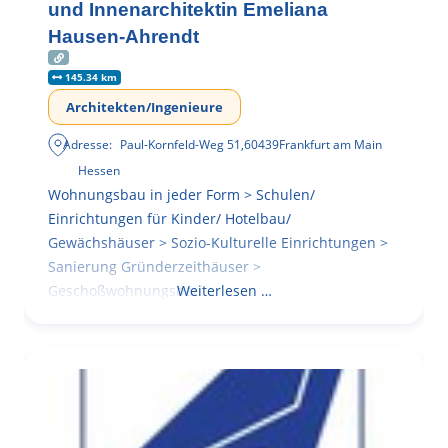
und Innenarchitektin Emeliana
Hausen-Ahrendt
145.34 km
Architekten/Ingenieure
Adresse:
Paul-Kornfeld-Weg 51
,
60439
Frankfurt am Main
Hessen
Wohnungsbau in jeder Form > Schulen/
Einrichtungen für Kinder/ Hotelbau/
Gewächshäuser > Sozio-Kulturelle Einrichtungen >
Sanierung Gründerzeithäuser >
Geschoßwohnungsbau
Weiterlesen …