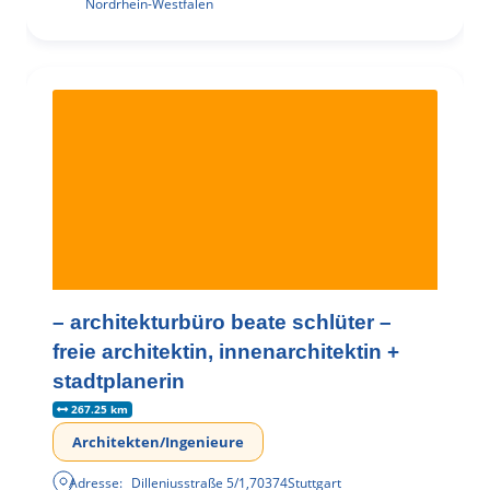
Nordrhein-Westfalen
– architekturbüro beate schlüter –
freie architektin, innenarchitektin +
stadtplanerin
267.25 km
Architekten/Ingenieure
Adresse:
Dilleniusstraße 5/1
,
70374
Stuttgart