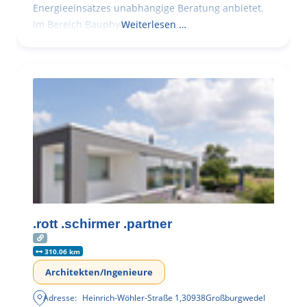
Energieeinsatzes unabhängige Beratung anbietet.
Im Bereich Bauphysik
Weiterlesen …
.rott .schirmer .partner
310.06 km
Architekten/Ingenieure
Adresse:
Heinrich-Wöhler-Straße 1
,
30938
Großburgwedel