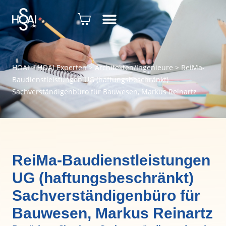
HOAI
>
HOAI Experten
>
Architekten/Ingenieure
>
ReiMa-
Baudienstleistungen UG (haftungsbeschränkt)
Sachverständigenbüro für Bauwesen, Markus Reinartz
ReiMa-Baudienstleistungen
UG (haftungsbeschränkt)
Sachverständigenbüro für
Bauwesen, Markus Reinartz