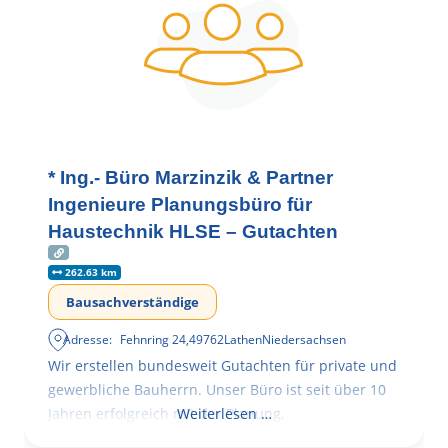
* Ing.- Büro Marzinzik & Partner
Ingenieure Planungsbüro für
Haustechnik HLSE – Gutachten
262.63 km
Bausachverständige
Adresse:
Fehnring 24
,
49762
Lathen
Niedersachsen
Wir erstellen bundesweit Gutachten für private und
gewerbliche Bauherrn. Unser Büro ist seit über 10
Jahren erfolgreich mit der Planung,
Weiterlesen …