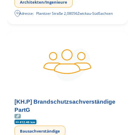
Architekten/Ingenieure
Adresse:
Planitzer Straße 2
,
08056
Zwickau-Süd
Sachsen
[KH.P] Brandschutzsachverständige
PartG
412.46 km
Bausachverständige