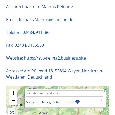
Ansprechpartner: Markus Reinartz
Email:
ReinartzMarkus@t-online.de
Telefon:
02484/911186
Fax: 02484/9185560
Website:
https://svb-reima2.business.site
Adresse:
Am Pützend 18
,
53894
Weyer
,
Nordrhein-
Westfalen
,
Deutschland
+
−
Suche durch Eingabetaste starten